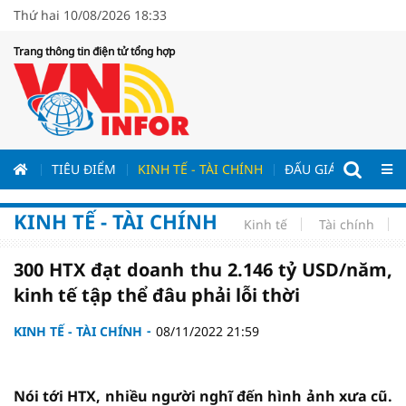
Thứ hai 10/08/2026 18:33
Trang thông tin điện tử tổng hợp
ƯƠNG
TIÊU ĐIỂM
KINH TẾ - TÀI CHÍNH
ĐẤU GIÁ - ĐẤU THẦ
KINH TẾ - TÀI CHÍNH
Kinh tế
Tài chính
300 HTX đạt doanh thu 2.146 tỷ USD/năm,
kinh tế tập thể đâu phải lỗi thời
KINH TẾ - TÀI CHÍNH
08/11/2022 21:59
Nói tới HTX, nhiều người nghĩ đến hình ảnh xưa cũ.