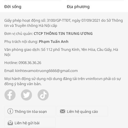
Tọa đàm “Xúc tiến thương mại: Khơi
Đời sống
Địa phương
thông đầu ra cho sản phẩm OCOP”
Giấy phép hoạt động số: 3100/GP-TTĐT, ngày 07/09/2021 do Sở Thông
tin và Truyền thông Hà Nội cấp
Đơn vị chủ quản:
CTCP THÔNG TIN TRUNG ƯƠNG
Phụ trách nội dung:
Phạm Tuấn Anh
Bác sĩ tư vấn cách phòng tránh bệnh
Văn phòng giao dịch: Số 112 phố Trung Kính, Yên Hòa, Cầu Giấy, Hà
đường hô hấp trong thời tiết giao mùa
Nội
Hotline: 0908.36.36.26
Email: kinhtevamoitruong6666@gmail.com
Mọi hành động sử dụng nội dung đăng tải trên vninfor.vn phải có sự
đồng ý bằng văn bản.
Trao yêu thương cho em
Thông tin tòa soạn
Liên hệ quảng cáo
Liên hệ gửi bài