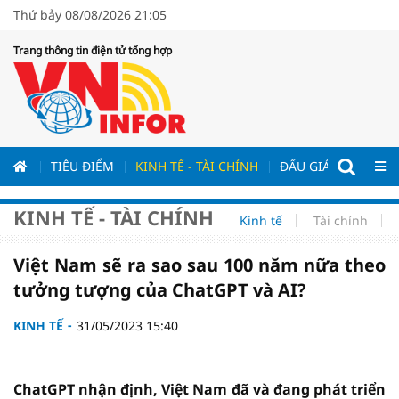
Thứ bảy 08/08/2026 21:05
Trang thông tin điện tử tổng hợp
ƯƠNG
TIÊU ĐIỂM
KINH TẾ - TÀI CHÍNH
ĐẤU GIÁ - ĐẤU THẦ
KINH TẾ - TÀI CHÍNH
Kinh tế
Tài chính
Việt Nam sẽ ra sao sau 100 năm nữa theo
tưởng tượng của ChatGPT và AI?
KINH TẾ
31/05/2023 15:40
ChatGPT nhận định, Việt Nam đã và đang phát triển