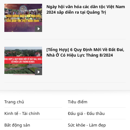
Ngày hội văn hóa các dân tộc Việt Nam
2024 sắp diễn ra tại Quảng Trị
[Tổng Hợp] 6 Quy Định Mới Về Đất Đai,
Nhà Ở Có Hiệu Lực Tháng 8/2024
WORLDBANK DỰ BÁO KINH TẾ VIỆT
NAM NĂM 2024 VÀ NĂM 2025 | NHỊP
Trang chủ
Tiêu điểm
ĐẬP THỊ TRƯỜNG #62
Kinh tế - Tài chính
Đấu giá - Đấu thầu
Bất động sản
Sức khỏe - Làm đẹp