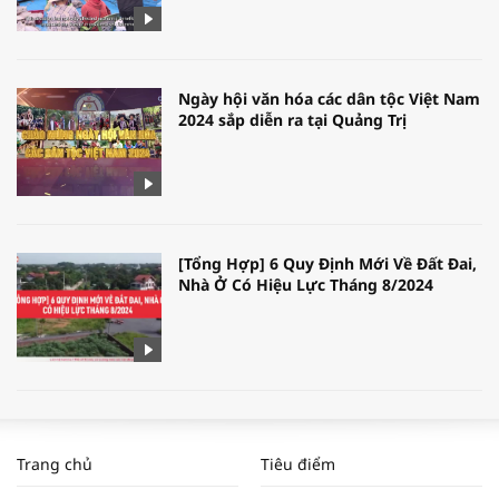
Ngày hội văn hóa các dân tộc Việt Nam
2024 sắp diễn ra tại Quảng Trị
[Tổng Hợp] 6 Quy Định Mới Về Đất Đai,
Nhà Ở Có Hiệu Lực Tháng 8/2024
WORLDBANK DỰ BÁO KINH TẾ VIỆT
NAM NĂM 2024 VÀ NĂM 2025 | NHỊP
Trang chủ
Tiêu điểm
ĐẬP THỊ TRƯỜNG #62