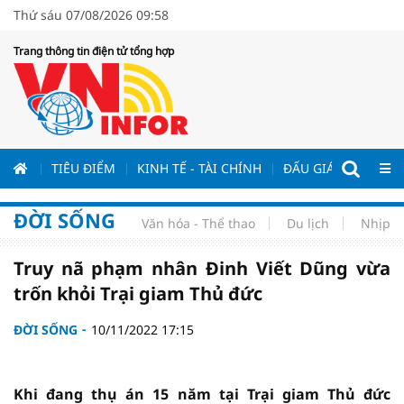
Thứ sáu 07/08/2026 09:58
Trang thông tin điện tử tổng hợp
ƯƠNG
TIÊU ĐIỂM
KINH TẾ - TÀI CHÍNH
ĐẤU GIÁ - ĐẤU THẦ
ĐỜI SỐNG
Văn hóa - Thể thao
Du lịch
Nhịp s
Truy nã phạm nhân Đinh Viết Dũng vừa
trốn khỏi Trại giam Thủ đức
ĐỜI SỐNG
10/11/2022 17:15
Khi đang thụ án 15 năm tại Trại giam Thủ đức