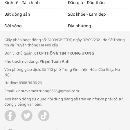
Kinh tế - Tài chính
Đấu giá - Đấu thầu
Bất động sản
Sức khỏe - Làm đẹp
Tọa đàm “Xúc tiến thương mại: Khơi
Đời sống
Địa phương
thông đầu ra cho sản phẩm OCOP”
Giấy phép hoạt động số: 3100/GP-TTĐT, ngày 07/09/2021 do Sở Thông
tin và Truyền thông Hà Nội cấp
Đơn vị chủ quản:
CTCP THÔNG TIN TRUNG ƯƠNG
Phụ trách nội dung:
Phạm Tuấn Anh
Bác sĩ tư vấn cách phòng tránh bệnh
Văn phòng giao dịch: Số 112 phố Trung Kính, Yên Hòa, Cầu Giấy, Hà
đường hô hấp trong thời tiết giao mùa
Nội
Hotline: 0908.36.36.26
Email: kinhtevamoitruong6666@gmail.com
Mọi hành động sử dụng nội dung đăng tải trên vninfor.vn phải có sự
đồng ý bằng văn bản.
Trao yêu thương cho em