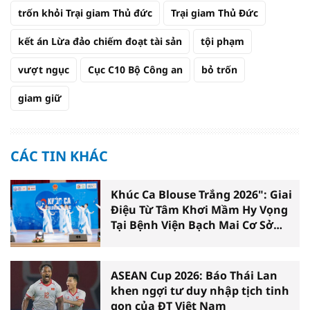
trốn khỏi Trại giam Thủ đức
Trại giam Thủ Đức
kết án Lừa đảo chiếm đoạt tài sản
tội phạm
vượt ngục
Cục C10 Bộ Công an
bỏ trốn
giam giữ
CÁC TIN KHÁC
Khúc Ca Blouse Trắng 2026": Giai
Điệu Từ Tâm Khơi Mầm Hy Vọng
Tại Bệnh Viện Bạch Mai Cơ Sở
Ninh Bình
ASEAN Cup 2026: Báo Thái Lan
khen ngợi tư duy nhập tịch tinh
gọn của ĐT Việt Nam