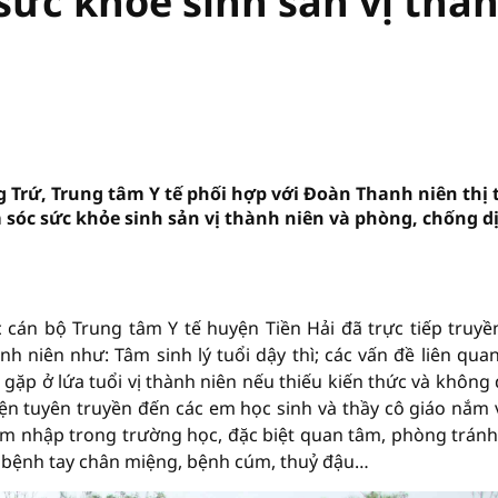
sức khoẻ sinh sản vị thà
 Trứ, Trung tâm Y tế phối hợp với Đoàn Thanh niên thị 
 sóc sức khỏe sinh sản vị thành niên và phòng, chống d
 cán bộ Trung tâm Y tế huyện Tiền Hải đã trực tiếp truyề
nh niên như: Tâm sinh lý tuổi dậy thì; các vấn đề liên qua
 gặp ở lứa tuổi vị thành niên nếu thiếu kiến thức và không
yện tuyên truyền đến các em học sinh và thầy cô giáo nắm
âm nhập trong trường học, đặc biệt quan tâm, phòng trán
 bệnh tay chân miệng, bệnh cúm, thuỷ đậu…