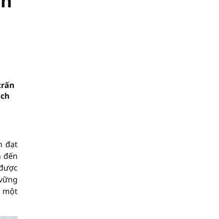
nh
trấn
ịch
n đạt
n đến
 được
 vững
h một