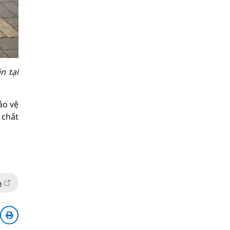
n tại
ảo vệ
 chất
n