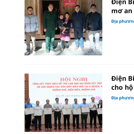
Điện B
mơ an
Địa phươn
Điện B
cho hộ
Địa phươn