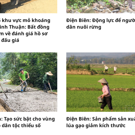
5 khu vực mỏ khoáng
Điện Biên: Động lực để ngườ
Ninh Thuận: Bất đồng
dân nuôi rừng
m về đánh giá hồ sơ
 đấu giá
n: Tạo sức bật cho vùng
Điện Biên: Sản phẩm sản xu
 dân tộc thiểu số
lúa gạo giảm kích thước