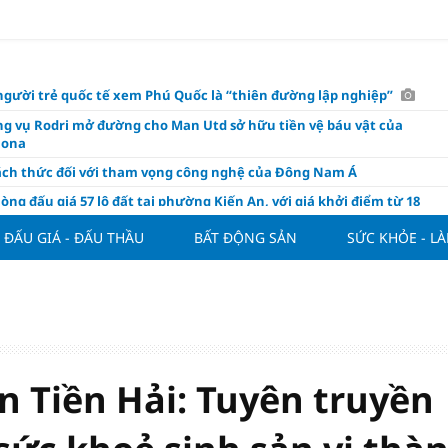
người trẻ quốc tế xem Phú Quốc là “thiên đường lập nghiệp”
g vụ Rodri mở đường cho Man Utd sở hữu tiền vệ báu vật của
lona
ách thức đối với tham vọng công nghệ của Đông Nam Á
òng đấu giá 57 lô đất tại phường Kiến An, với giá khởi điểm từ 18
 đồng/m2
ĐẤU GIÁ - ĐẤU THẦU
BẤT ĐỘNG SẢN
SỨC KHỎE - L
t nghỉ 4 ngày liên tục dịp Ngày Văn hóa Việt Nam 2026
khóa” triển khai ESG thực chất
ch Việt Nam đạt 56% mục tiêu đón khách quốc tế năm 2026
ue 2026/27 nới suất ngoại binh
thiện quy định người nước ngoài sở hữu nhà ở
n Tiền Hải: Tuyên truyền
hôm nay, xem tử vi 12 con giáp hôm nay ngày 7/8/2026: Tuổi Thân làm
chăm chỉ