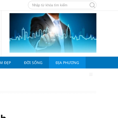
ÀM ĐẸP
ĐỜI SỐNG
ĐỊA PHƯƠNG