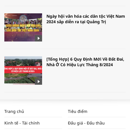
Ngày hội văn hóa các dân tộc Việt Nam
2024 sắp diễn ra tại Quảng Trị
[Tổng Hợp] 6 Quy Định Mới Về Đất Đai,
Nhà Ở Có Hiệu Lực Tháng 8/2024
WORLDBANK DỰ BÁO KINH TẾ VIỆT
NAM NĂM 2024 VÀ NĂM 2025 | NHỊP
Trang chủ
Tiêu điểm
ĐẬP THỊ TRƯỜNG #62
Kinh tế - Tài chính
Đấu giá - Đấu thầu