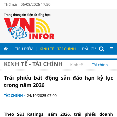
Thứ năm 06/08/2026 17:50
Trang thông tin điện tử tổng hợp
ƯƠNG
TIÊU ĐIỂM
KINH TẾ - TÀI CHÍNH
ĐẤU GIÁ - ĐẤU THẦ
KINH TẾ - TÀI CHÍNH
Kinh tế
Tài chính
Trái phiếu bất động sản đáo hạn kỷ lục
trong năm 2026
TÀI CHÍNH
24/10/2025 07:00
Theo S&I Ratings, năm 2026, trái phiếu doanh