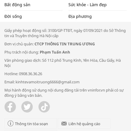
Bất động sản
Sức khỏe - Làm đẹp
Tọa đàm “Xúc tiến thương mại: Khơi
Đời sống
Địa phương
thông đầu ra cho sản phẩm OCOP”
Giấy phép hoạt động số: 3100/GP-TTĐT, ngày 07/09/2021 do Sở Thông
tin và Truyền thông Hà Nội cấp
Đơn vị chủ quản:
CTCP THÔNG TIN TRUNG ƯƠNG
Phụ trách nội dung:
Phạm Tuấn Anh
Bác sĩ tư vấn cách phòng tránh bệnh
Văn phòng giao dịch: Số 112 phố Trung Kính, Yên Hòa, Cầu Giấy, Hà
đường hô hấp trong thời tiết giao mùa
Nội
Hotline: 0908.36.36.26
Email: kinhtevamoitruong6666@gmail.com
Mọi hành động sử dụng nội dung đăng tải trên vninfor.vn phải có sự
đồng ý bằng văn bản.
Trao yêu thương cho em
Thông tin tòa soạn
Liên hệ quảng cáo