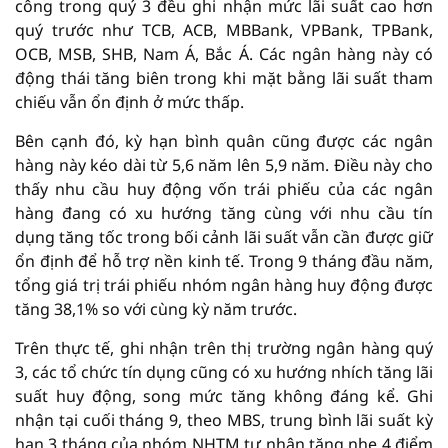
công trong quý 3 đều ghi nhận mức lãi suất cao hơn
quý trước như TCB, ACB, MBBank, VPBank, TPBank,
OCB, MSB, SHB, Nam Á, Bắc Á. Các ngân hàng này có
động thái tăng biên trong khi mặt bằng lãi suất tham
chiếu vẫn ổn định ở mức thấp.
Bên cạnh đó, kỳ hạn bình quân cũng được các ngân
hàng này kéo dài từ 5,6 năm lên 5,9 năm. Điều này cho
thấy nhu cầu huy động vốn trái phiếu của các ngân
hàng đang có xu hướng tăng cùng với nhu cầu tín
dụng tăng tốc trong bối cảnh lãi suất vẫn cần được giữ
ổn định để hỗ trợ nền kinh tế. Trong 9 tháng đầu năm,
tổng giá trị trái phiếu nhóm ngân hàng huy động được
tăng 38,1% so với cùng kỳ năm trước.
Trên thực tế, ghi nhận trên thị trường ngân hàng quý
3, các tổ chức tín dụng cũng có xu hướng nhích tăng lãi
suất huy động, song mức tăng không đáng kể. Ghi
nhận tại cuối tháng 9, theo MBS, trung bình lãi suất kỳ
hạn 3 tháng của nhóm NHTM tư nhân tăng nhẹ 4 điểm