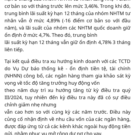
cơ bản so với tháng trước lên mức 3,46%. Trong khi đó,
trung bình lãi suất kỳ hạn 12 tháng của nhóm NHTM tư
nhân vẫn ở mức 4,89% (-16 điểm cơ bản so với đầu
năm), và lãi suất của nhóm các NHTM quốc doanh giữ
ổn định ở mức 4,7%. Theo đó, trung bình
lãi suất kỳ hạn 12 tháng vẫn giữ ổn định 4,78% 3 tháng
liên tiếp.
Tại kết quả điều tra xu hướng kinh doanh với các TCTD
do Vụ Dự báo thống kê - ổn định tiền tệ, tài chính
(NHNN) công bố, các ngân hàng tham gia khảo sát kỳ
vọng về tốc độ tăng trưởng huy động vốn
theo năm duy trì xu hướng tăng từ kỳ điều tra quý
III/2024, tuy nhiên đến kỳ điều tra này đã có sự điều
chỉnh giảm nhẹ nhưng
vẫn cao hơn so với cùng kỳ các năm trước. Điều này
củng cố nhận định về nhu cầu vốn của các ngân hàng,
được đáp ứng từ cả các kênh khác ngoài huy động tiền
gửi, nhằm phục vụ mở rộng dư nợ cho vay.