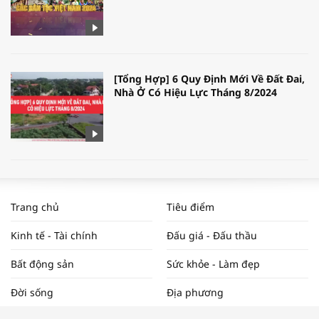
[Tổng Hợp] 6 Quy Định Mới Về Đất Đai,
Nhà Ở Có Hiệu Lực Tháng 8/2024
WORLDBANK DỰ BÁO KINH TẾ VIỆT
NAM NĂM 2024 VÀ NĂM 2025 | NHỊP
Trang chủ
Tiêu điểm
ĐẬP THỊ TRƯỜNG #62
Kinh tế - Tài chính
Đấu giá - Đấu thầu
Bất động sản
Sức khỏe - Làm đẹp
Tọa đàm “Xúc tiến thương mại: Khơi
Đời sống
Địa phương
thông đầu ra cho sản phẩm OCOP”