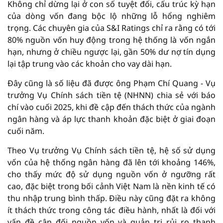
Không chỉ dừng lại ở con số tuyệt đối, cấu trúc kỳ hạn
của dòng vốn đang bộc lộ những lỗ hổng nghiêm
trọng. Các chuyên gia của S&I Ratings chỉ ra rằng có tới
80% nguồn vốn huy động trong hệ thống là vốn ngắn
hạn, nhưng ở chiều ngược lại, gần 50% dư nợ tín dụng
lại tập trung vào các khoản cho vay dài hạn.
Đây cũng là số liệu đã được ông Phạm Chí Quang - Vụ
trưởng Vụ Chính sách tiền tệ (NHNN) chia sẻ với báo
chí vào cuối 2025, khi đề cập đến thách thức của ngành
ngân hàng và áp lực thanh khoản đặc biệt ở giai đoạn
cuối năm.
Theo Vụ trưởng Vụ Chính sách tiền tệ, hệ số sử dụng
vốn của hệ thống ngân hàng đã lên tới khoảng 146%,
cho thấy mức độ sử dụng nguồn vốn ở ngưỡng rất
cao, đặc biệt trong bối cảnh Việt Nam là nền kinh tế có
thu nhập trung bình thấp. Điều này cũng đặt ra không
ít thách thức trong công tác điều hành, nhất là đối với
vấn đề cân đối nguồn vốn và quản trị rủi ro thanh