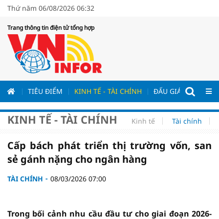
Thứ năm 06/08/2026 06:32
Trang thông tin điện tử tổng hợp
ƯƠNG
TIÊU ĐIỂM
KINH TẾ - TÀI CHÍNH
ĐẤU GIÁ - ĐẤU THẦ
KINH TẾ - TÀI CHÍNH
Kinh tế
Tài chính
Cấp bách phát triển thị trường vốn, san
sẻ gánh nặng cho ngân hàng
TÀI CHÍNH
08/03/2026 07:00
Trong bối cảnh nhu cầu đầu tư cho giai đoạn 2026-