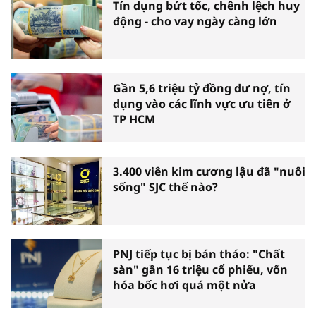
Tín dụng bứt tốc, chênh lệch huy
động - cho vay ngày càng lớn
Gần 5,6 triệu tỷ đồng dư nợ, tín
dụng vào các lĩnh vực ưu tiên ở
TP HCM
3.400 viên kim cương lậu đã "nuôi
sống" SJC thế nào?
PNJ tiếp tục bị bán tháo: "Chất
sàn" gần 16 triệu cổ phiếu, vốn
hóa bốc hơi quá một nửa