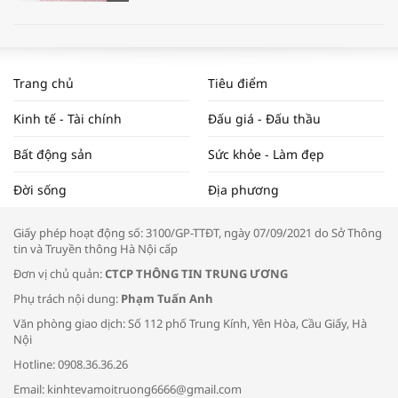
WORLDBANK DỰ BÁO KINH TẾ VIỆT
NAM NĂM 2024 VÀ NĂM 2025 | NHỊP
Trang chủ
Tiêu điểm
ĐẬP THỊ TRƯỜNG #62
Kinh tế - Tài chính
Đấu giá - Đấu thầu
Bất động sản
Sức khỏe - Làm đẹp
Tọa đàm “Xúc tiến thương mại: Khơi
Đời sống
Địa phương
thông đầu ra cho sản phẩm OCOP”
Giấy phép hoạt động số: 3100/GP-TTĐT, ngày 07/09/2021 do Sở Thông
tin và Truyền thông Hà Nội cấp
Đơn vị chủ quản:
CTCP THÔNG TIN TRUNG ƯƠNG
Phụ trách nội dung:
Phạm Tuấn Anh
Bác sĩ tư vấn cách phòng tránh bệnh
Văn phòng giao dịch: Số 112 phố Trung Kính, Yên Hòa, Cầu Giấy, Hà
đường hô hấp trong thời tiết giao mùa
Nội
Hotline: 0908.36.36.26
Email: kinhtevamoitruong6666@gmail.com