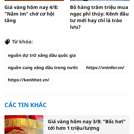
Giá vàng hôm nay 4/8:
Bỏ hàng trăm triệu mua
"Nằm im" chờ cơ hội
ngọc phỉ thúy: Kênh đầu
tăng
tư mới hay chỉ là trào
lưu?
Từ khóa:
nguồn dự trữ xăng dầu quốc gia
nguồn cung xăng dầu trong nước
https://vninfor.vn/
https://kenhhot.vn/
CÁC TIN KHÁC
Giá vàng hôm nay 3/8: "Bốc hơi"
tới hơn 1 triệu/lượng