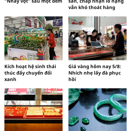
"Nhảy vọt" sau một đêm
sàn, chấp nhận lỗ nặng
vẫn khó thoát hàng
Kích hoạt hệ sinh thái
Giá vàng hôm nay 5/8:
thúc đẩy chuyển đổi
Nhích nhẹ lấy đà phục
xanh
hồi