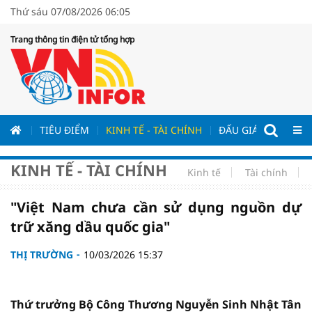
Thứ sáu 07/08/2026 06:05
Trang thông tin điện tử tổng hợp
ƯƠNG
TIÊU ĐIỂM
KINH TẾ - TÀI CHÍNH
ĐẤU GIÁ - ĐẤU THẦ
KINH TẾ - TÀI CHÍNH
Kinh tế
Tài chính
"Việt Nam chưa cần sử dụng nguồn dự
trữ xăng dầu quốc gia"
THỊ TRƯỜNG
10/03/2026 15:37
Thứ trưởng Bộ Công Thương Nguyễn Sinh Nhật Tân