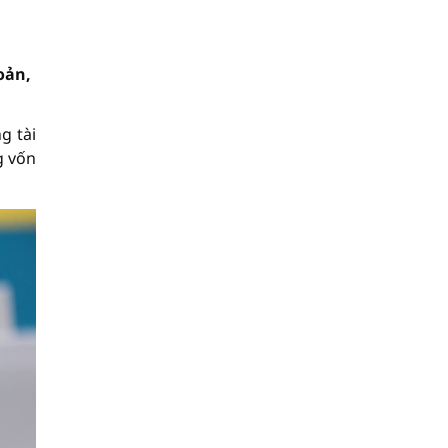
oản,
g tài
g vốn