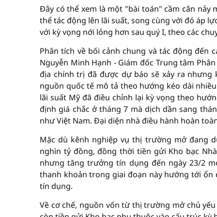
Đây có thể xem là một "bài toán" cầm cân nảy m
thể tác động lên lãi suất, song cùng với đó áp 
với kỳ vọng nới lỏng hơn sau quý I, theo các chu
Phân tích về bối cảnh chung và tác động đến cá
Nguyễn Minh Hạnh - Giám đốc Trung tâm Phân tí
địa chính trị đã được dự báo sẽ xảy ra nhưng 
nguồn quốc tế mô tả theo hướng kéo dài nhiều t
lãi suất Mỹ đã điều chỉnh lại kỳ vọng theo hướ
định giá chắc ở tháng 7 mà dịch dần sang thán
như Việt Nam. Đại diện nhà điều hành hoàn toàn
Mặc dù kênh nghiệp vụ thị trường mở đang du
nghìn tỷ đồng, đồng thời tiền gửi Kho bạc Nh
nhưng tăng trưởng tín dụng đến ngày 23/2 mới 
thanh khoản trong giai đoạn này hướng tới ổn đ
tín dụng.
Về cơ chế, nguồn vốn từ thị trường mở chủ yếu 
còn tiền gửi Kho bạc phụ thuộc vào cấu trúc kỳ