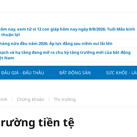
hôm nay, xem tử vi 12 con giáp hôm nay ngày 8/8/2026: Tuổi Mão kinh
 thuận lợi
àng nửa đầu năm 2026: Áp lực đằng sau niềm vui lãi lớn
oạch và hạ tầng đang mở ra chu kỳ tăng trưởng mới của bất động
iệt Nam
ất giảm 30% thuế cho hộ, cá nhân kinh doanh, doanh nghiệp thu
0 tỷ đồng
ĐẤU GIÁ - ĐẤU THẦU
BẤT ĐỘNG SẢN
SỨC KHỎE - L
ng hôm nay 7/8: Thị trường lặng sóng
y mua nhà tăng cao, thị trường đối mặt sức ép thanh khoản
người trẻ quốc tế xem Phú Quốc là “thiên đường lập nghiệp”
hính
Chứng khoán
Thị trường
g vụ Rodri mở đường cho Man Utd sở hữu tiền vệ báu vật của
lona
trường tiền tệ
ách thức đối với tham vọng công nghệ của Đông Nam Á
òng đấu giá 57 lô đất tại phường Kiến An, với giá khởi điểm từ 18
 đồng/m2