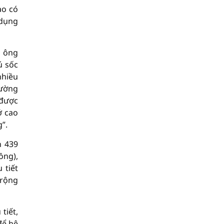
ao có
 dụng
, ông
ú sốc
nhiều
rường
 được
ở cao
”.
h 439
ồng),
 tiết
 rộng
tiết,
để hệ