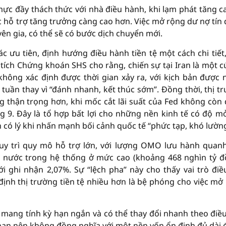
ực đầy thách thức với nhà điều hành, khi lạm phát tăng c
lực hỗ trợ tăng trưởng càng cao hơn. Việc mở rộng dư nợ tín
yên gia, có thể sẽ có bước dịch chuyển mới.
c ưu tiên, định hướng điều hành tiền tệ một cách chi tiết
ch Chứng khoán SHS cho rằng, chiến sự tại Iran là một c
không xác định được thời gian xảy ra, với kịch bản được 
uần thay vì “đánh nhanh, kết thúc sớm”. Đồng thời, thị t
ng thận trọng hơn, khi mốc cắt lãi suất của Fed không còn
g 9. Đây là tổ hợp bất lợi cho những nền kinh tế có độ m
 có lý khi nhấn mạnh bối cảnh quốc tế “phức tạp, khó lường
y trì quy mô hỗ trợ lớn, với lượng OMO lưu hành quan
à nước trong hệ thống ở mức cao (khoảng 468 nghìn tỷ đ
ghi nhận 2,07%. Sự “lệch pha” này cho thấy vai trò điều
ịnh thị trường tiền tệ nhiều hơn là bệ phóng cho việc mở
mang tính kỳ hạn ngắn và có thể thay đổi nhanh theo điều 
 hạn nên không đồng nghĩa với một nền vốn ổn định đủ dài 