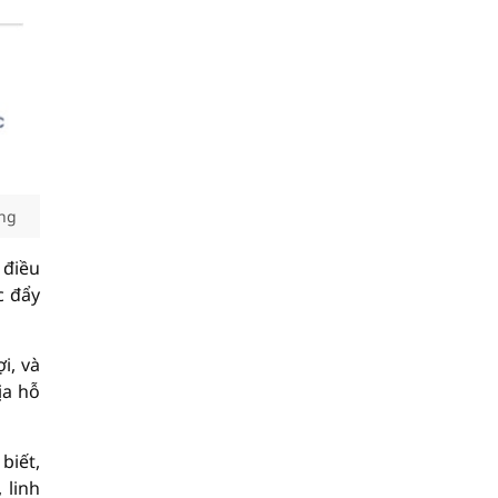
ụng
 điều
c đẩy
i, và
ịa hỗ
biết,
 linh