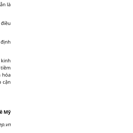
ẫn là
 điều
 định
 kinh
 tiềm
n hóa
p cận
ê Mỹ
ep.vn