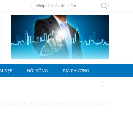
ÀM ĐẸP
ĐỜI SỐNG
ĐỊA PHƯƠNG