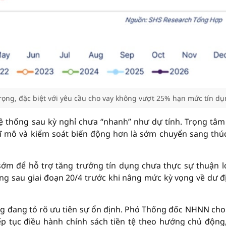
rọng, đặc biệt với yêu cầu cho vay không vượt 25% hạn mức tín d
hệ thống sau kỳ nghỉ chưa “nhanh” như dự tính. Trọng tâm
ĩ mô và kiểm soát biến động hơn là sớm chuyển sang thú
sớm để hỗ trợ tăng trưởng tín dụng chưa thực sự thuận lợ
ràng sau giai đoạn 20/4 trước khi nâng mức kỳ vọng về dư đ
đang tỏ rõ ưu tiên sự ổn định. Phó Thống đốc NHNN cho 
ếp tục điều hành chính sách tiền tệ theo hướng chủ động,