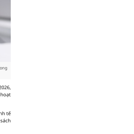
rong
2026,
 hoạt
nh tế
 sách