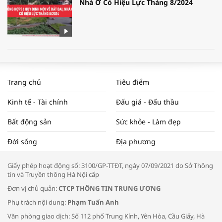
Nhà Ở Có Hiệu Lực Tháng 8/2024
WORLDBANK DỰ BÁO KINH TẾ VIỆT
NAM NĂM 2024 VÀ NĂM 2025 | NHỊP
Trang chủ
Tiêu điểm
ĐẬP THỊ TRƯỜNG #62
Kinh tế - Tài chính
Đấu giá - Đấu thầu
Bất động sản
Sức khỏe - Làm đẹp
Tọa đàm “Xúc tiến thương mại: Khơi
Đời sống
Địa phương
thông đầu ra cho sản phẩm OCOP”
Giấy phép hoạt động số: 3100/GP-TTĐT, ngày 07/09/2021 do Sở Thông
tin và Truyền thông Hà Nội cấp
Đơn vị chủ quản:
CTCP THÔNG TIN TRUNG ƯƠNG
Phụ trách nội dung:
Phạm Tuấn Anh
Bác sĩ tư vấn cách phòng tránh bệnh
Văn phòng giao dịch: Số 112 phố Trung Kính, Yên Hòa, Cầu Giấy, Hà