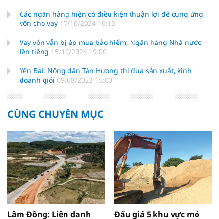
Các ngân hàng hiện có điều kiện thuận lợi để cung ứng
vốn cho vay
17/10/2024 16:13
Vay vốn vẫn bị ép mua bảo hiểm, Ngân hàng Nhà nước
lên tiếng
15/10/2024 19:00
Yên Bái: Nông dân Tân Hương thi đua sản xuất, kinh
doanh giỏi
09/08/2023 15:00
CÙNG CHUYÊN MỤC
Lâm Đồng: Liên danh
Đấu giá 5 khu vực mỏ