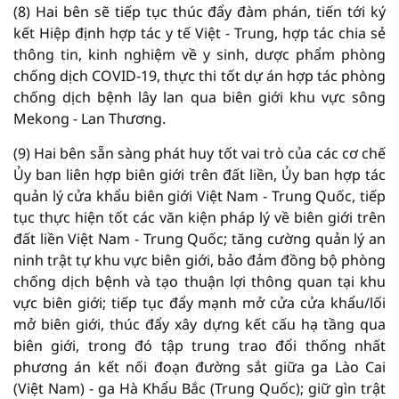
(8) Hai bên sẽ tiếp tục thúc đẩy đàm phán, tiến tới ký
kết Hiệp định hợp tác y tế Việt - Trung, hợp tác chia sẻ
thông tin, kinh nghiệm về y sinh, dược phẩm phòng
chống dịch COVID-19, thực thi tốt dự án hợp tác phòng
chống dịch bệnh lây lan qua biên giới khu vực sông
Mekong - Lan Thương.
(9) Hai bên sẵn sàng phát huy tốt vai trò của các cơ chế
Ủy ban liên hợp biên giới trên đất liền, Ủy ban hợp tác
quản lý cửa khẩu biên giới Việt Nam - Trung Quốc, tiếp
tục thực hiện tốt các văn kiện pháp lý về biên giới trên
đất liền Việt Nam - Trung Quốc; tăng cường quản lý an
ninh trật tự khu vực biên giới, bảo đảm đồng bộ phòng
chống dịch bệnh và tạo thuận lợi thông quan tại khu
vực biên giới; tiếp tục đẩy mạnh mở cửa cửa khẩu/lối
mở biên giới, thúc đẩy xây dựng kết cấu hạ tầng qua
biên giới, trong đó tập trung trao đổi thống nhất
phương án kết nối đoạn đường sắt giữa ga Lào Cai
(Việt Nam) - ga Hà Khẩu Bắc (Trung Quốc); giữ gìn trật