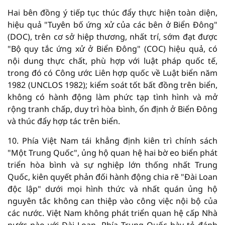
Hai bên đồng ý tiếp tục thúc đẩy thực hiện toàn diện,
hiệu quả "Tuyên bố ứng xử của các bên ở Biển Đông"
(DOC), trên cơ sở hiệp thương, nhất trí, sớm đạt được
"Bộ quy tắc ứng xử ở Biển Đông" (COC) hiệu quả, có
nội dung thực chất, phù hợp với luật pháp quốc tế,
trong đó có Công ước Liên hợp quốc về Luật biển năm
1982 (UNCLOS 1982); kiểm soát tốt bất đồng trên biển,
không có hành động làm phức tạp tình hình và mở
rộng tranh chấp, duy trì hòa bình, ổn định ở Biển Đông
và thúc đẩy hợp tác trên biển.
10. Phía Việt Nam tái khẳng định kiên trì chính sách
"Một Trung Quốc", ủng hộ quan hệ hai bờ eo biển phát
triển hòa bình và sự nghiệp lớn thống nhất Trung
Quốc, kiên quyết phản đối hành động chia rẽ "Đài Loan
độc lập" dưới mọi hình thức và nhất quán ủng hộ
nguyên tắc không can thiệp vào công việc nội bộ của
các nước. Việt Nam không phát triển quan hệ cấp Nhà
nước nào với Đài Loan. Phía Trung Quốc bày tỏ đánh