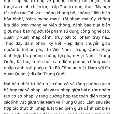
nghị cấp Bộ trưởng về phòng chống tội phạm, Đối
thoại an ninh chiến lược cấp Thứ trưởng, thúc đẩy hợp
tác trên các lĩnh vực chống khủng bố, chống "diễn biến
hòa bình", "cách mạng màu", tội phạm ma túy, chống
lừa đảo trên mạng và viễn thông, đánh bạc qua biên
giới, mua bán người, tội phạm sử dụng công nghệ cao,
quản lý xuất nhập cảnh, truy bắt tội phạm truy nã…
Thúc đẩy đàm phán, ký kết Hiệp định chuyển giao
người bị kết án phạt tù Việt Nam - Trung Quốc, Hiệp
định hợp tác phòng chống tội phạm Việt Nam - Trung
Quốc, Kế hoạch tổ chức cao điểm phòng, chống xuất
nhập cảnh trái phép giữa Bộ Công an Việt Nam với Cơ
quan Quản lý di dân Trung Quốc.
Hai bên nhất trí tiếp tục củng cố và tăng cường quan
hệ hợp tác về pháp luật và tư pháp giữa hai nước nhằm
tạo cơ sở pháp lý tăng cường hợp tác toàn diện trong
các lĩnh vực giữa Việt Nam và Trung Quốc. Làm sâu sắc
hợp tác thực thi pháp luật trên biển giữa Cảnh sát biển