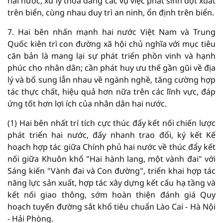
hai nước, xử lý thỏa đáng các vụ việc phát sinh đột xuất
trên biển, cùng nhau duy trì an ninh, ổn định trên biển.
7. Hai bên nhấn mạnh hai nước Việt Nam và Trung
Quốc kiên trì con đường xã hội chủ nghĩa với mục tiêu
căn bản là mang lại sự phát triển phồn vinh và hạnh
phúc cho nhân dân; cần phát huy ưu thế gần gũi về địa
lý và bổ sung lẫn nhau về ngành nghề, tăng cường hợp
tác thực chất, hiệu quả hơn nữa trên các lĩnh vực, đáp
ứng tốt hơn lợi ích của nhân dân hai nước.
(1) Hai bên nhất trí tích cực thúc đẩy kết nối chiến lược
phát triển hai nước, đẩy nhanh trao đổi, ký kết Kế
hoạch hợp tác giữa Chính phủ hai nước về thúc đẩy kết
nối giữa Khuôn khổ "Hai hành lang, một vành đai" với
Sáng kiến "Vành đai và Con đường", triển khai hợp tác
năng lực sản xuất, hợp tác xây dựng kết cấu hạ tầng và
kết nối giao thông, sớm hoàn thiện đánh giá Quy
hoạch tuyến đường sắt khổ tiêu chuẩn Lào Cai - Hà Nội
- Hải Phòng.