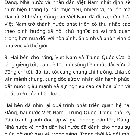
Đảng, Nhà nước và nhân dân Việt Nam nhất định sẽ
thực hiện thắng lợi các mục tiêu, nhiệm vụ to lớn mà
Đại hội XIII Đảng Cộng sản Việt Nam đã đề ra, sớm đưa
Việt Nam trở thành nước phát triển có thu nhập cao
theo định hướng xã hội chủ nghĩa; có vai trò quan
trọng hơn nữa đối với hòa bình, ổn định và phồn vinh ở
khu vực và thế giới.
3. Hai bên cho rằng, Việt Nam và Trung Quốc vừa là
láng giềng tốt, bạn bè tốt, núi sông liền một dải, vừa là
đồng chí tốt, đối tác tốt cùng chung chí hướng, chia sẻ
vận mệnh chung, cùng dốc sức vì nhân dân hạnh phúc,
đất nước giàu mạnh và sự nghiệp cao cả hòa bình và
phát triển của nhân loại.
Hai bên đã nhìn lại quá trình phát triển quan hệ hai
Đảng, hai nước Việt Nam - Trung Quốc. Trong thời kỳ
đấu tranh giành độc lập và giải phóng dân tộc, Đảng,
Nhà nước và nhân dân hai nước đã dành cho nhau sự
giúp đỡ quý báu và trong sáng. Trong thời kỳ đổi mới