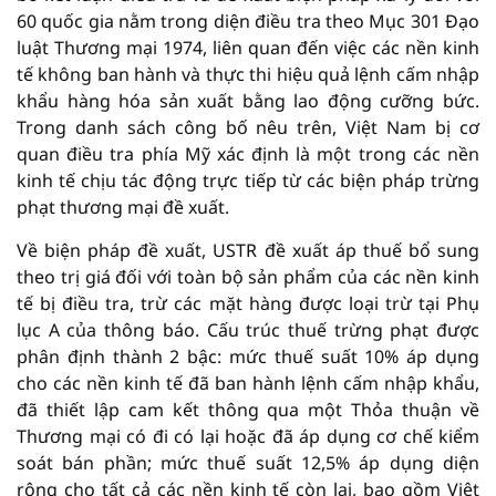
60 quốc gia nằm trong diện điều tra theo Mục 301 Đạo
luật Thương mại 1974, liên quan đến việc các nền kinh
tế không ban hành và thực thi hiệu quả lệnh cấm nhập
khẩu hàng hóa sản xuất bằng lao động cưỡng bức.
Trong danh sách công bố nêu trên, Việt Nam bị cơ
quan điều tra phía Mỹ xác định là một trong các nền
kinh tế chịu tác động trực tiếp từ các biện pháp trừng
phạt thương mại đề xuất.
Về biện pháp đề xuất, USTR đề xuất áp thuế bổ sung
theo trị giá đối với toàn bộ sản phẩm của các nền kinh
tế bị điều tra, trừ các mặt hàng được loại trừ tại Phụ
lục A của thông báo. Cấu trúc thuế trừng phạt được
phân định thành 2 bậc: mức thuế suất 10% áp dụng
cho các nền kinh tế đã ban hành lệnh cấm nhập khẩu,
đã thiết lập cam kết thông qua một Thỏa thuận về
Thương mại có đi có lại hoặc đã áp dụng cơ chế kiểm
soát bán phần; mức thuế suất 12,5% áp dụng diện
rộng cho tất cả các nền kinh tế còn lại, bao gồm Việt