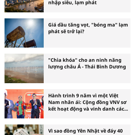
nhập siêu, lạm phát
Giá dầu tăng vọt, "bóng ma" lạm
phát sẽ trở lại?
"Chìa khóa" cho an ninh năng
lượng châu Á - Thái Bình Dương
Hành trình 9 năm vì một Việt
Nam nhân ái: Cộng đồng VNV sơ
kết hoạt động và vinh danh các
tấm gương thiện nguyện tiêu
biểu toàn quốc
Vì sao đồng Yên Nhật về đáy 40