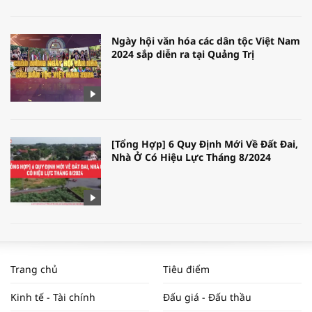
Ngày hội văn hóa các dân tộc Việt Nam
2024 sắp diễn ra tại Quảng Trị
[Tổng Hợp] 6 Quy Định Mới Về Đất Đai,
Nhà Ở Có Hiệu Lực Tháng 8/2024
WORLDBANK DỰ BÁO KINH TẾ VIỆT
NAM NĂM 2024 VÀ NĂM 2025 | NHỊP
Trang chủ
Tiêu điểm
ĐẬP THỊ TRƯỜNG #62
Kinh tế - Tài chính
Đấu giá - Đấu thầu