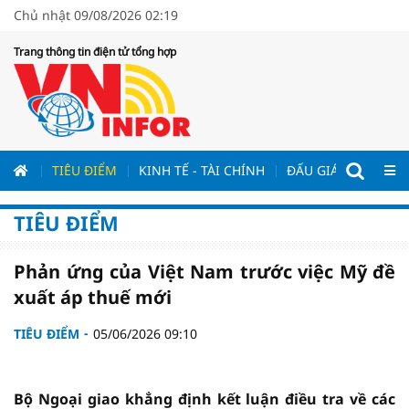
Chủ nhật 09/08/2026 02:19
Trang thông tin điện tử tổng hợp
ƯƠNG
TIÊU ĐIỂM
KINH TẾ - TÀI CHÍNH
ĐẤU GIÁ - ĐẤU THẦ
TIÊU ĐIỂM
Phản ứng của Việt Nam trước việc Mỹ đề
xuất áp thuế mới
TIÊU ĐIỂM
05/06/2026 09:10
Bộ Ngoại giao khẳng định kết luận điều tra về các