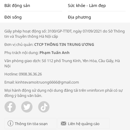
Bất động sản
Sức khỏe - Làm đẹp
Tọa đàm “Xúc tiến thương mại: Khơi
Đời sống
Địa phương
thông đầu ra cho sản phẩm OCOP”
Giấy phép hoạt động số: 3100/GP-TTĐT, ngày 07/09/2021 do Sở Thông
tin và Truyền thông Hà Nội cấp
Đơn vị chủ quản:
CTCP THÔNG TIN TRUNG ƯƠNG
Phụ trách nội dung:
Phạm Tuấn Anh
Bác sĩ tư vấn cách phòng tránh bệnh
Văn phòng giao dịch: Số 112 phố Trung Kính, Yên Hòa, Cầu Giấy, Hà
đường hô hấp trong thời tiết giao mùa
Nội
Hotline: 0908.36.36.26
Email: kinhtevamoitruong6666@gmail.com
Mọi hành động sử dụng nội dung đăng tải trên vninfor.vn phải có sự
đồng ý bằng văn bản.
Trao yêu thương cho em
Thông tin tòa soạn
Liên hệ quảng cáo