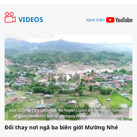
VIDEOS
Xem trên
Đổi thay nơi ngã ba biên giới Mường Nhé