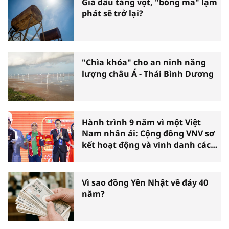
Giá dầu tăng vọt, "bóng ma" lạm
phát sẽ trở lại?
"Chìa khóa" cho an ninh năng
lượng châu Á - Thái Bình Dương
Hành trình 9 năm vì một Việt
Nam nhân ái: Cộng đồng VNV sơ
kết hoạt động và vinh danh các
tấm gương thiện nguyện tiêu
biểu toàn quốc
Vì sao đồng Yên Nhật về đáy 40
năm?