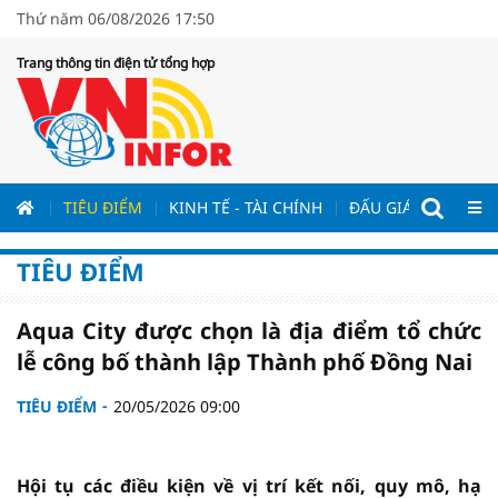
Thứ năm 06/08/2026 17:50
Trang thông tin điện tử tổng hợp
ƯƠNG
TIÊU ĐIỂM
KINH TẾ - TÀI CHÍNH
ĐẤU GIÁ - ĐẤU THẦ
TIÊU ĐIỂM
Aqua City được chọn là địa điểm tổ chức
lễ công bố thành lập Thành phố Đồng Nai
TIÊU ĐIỂM
20/05/2026 09:00
Hội tụ các điều kiện về vị trí kết nối, quy mô, hạ