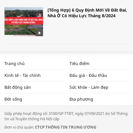
[Tổng Hợp] 6 Quy Định Mới Về Đất Đai,
Nhà Ở Có Hiệu Lực Tháng 8/2024
WORLDBANK DỰ BÁO KINH TẾ VIỆT
NAM NĂM 2024 VÀ NĂM 2025 | NHỊP
Trang chủ
Tiêu điểm
ĐẬP THỊ TRƯỜNG #62
Kinh tế - Tài chính
Đấu giá - Đấu thầu
Bất động sản
Sức khỏe - Làm đẹp
Tọa đàm “Xúc tiến thương mại: Khơi
Đời sống
Địa phương
thông đầu ra cho sản phẩm OCOP”
Giấy phép hoạt động số: 3100/GP-TTĐT, ngày 07/09/2021 do Sở Thông
tin và Truyền thông Hà Nội cấp
Đơn vị chủ quản:
CTCP THÔNG TIN TRUNG ƯƠNG