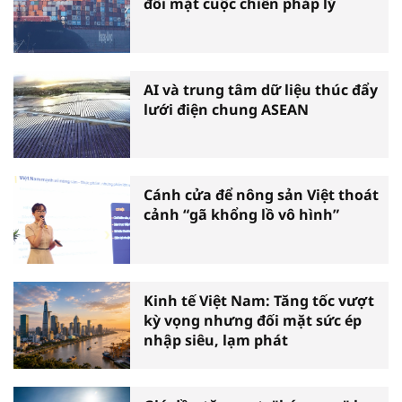
đối mặt cuộc chiến pháp lý
AI và trung tâm dữ liệu thúc đẩy
lưới điện chung ASEAN
Cánh cửa để nông sản Việt thoát
cảnh “gã khổng lồ vô hình”
Kinh tế Việt Nam: Tăng tốc vượt
kỳ vọng nhưng đối mặt sức ép
nhập siêu, lạm phát