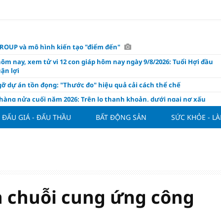
OUP và mô hình kiến tạo "điểm đến"
hôm nay, xem tử vi 12 con giáp hôm nay ngày 9/8/2026: Tuổi Hợi đầu
ận lợi
ỡ dự án tồn đọng: "Thước đo" hiệu quả cải cách thể chế
hàng nửa cuối năm 2026: Trên lo thanh khoản, dưới ngại nợ xấu
ụng/GDP của Việt Nam "phình" lên 155%, cao gấp 3 lần nhóm cùng
ĐẤU GIÁ - ĐẤU THẦU
BẤT ĐỘNG SẢN
SỨC KHỎE - L
háp: Đấu giá 58.965 m² đất và nhà xưởng tại xã Tân Hồng
n Đình Bắc tỏa sáng với cú đúp giúp tuyển Việt Nam hạ Campuchia
ASEAN Cup 2026
ng hôm nay 8/8: Vàng thế giới "nhảy vọt"
ổ phiếu IPO có được phân bổ dòng vốn mới từ nâng hạng thị trường?
ển chuỗi cung ứng công
ch của nước chanh gừng