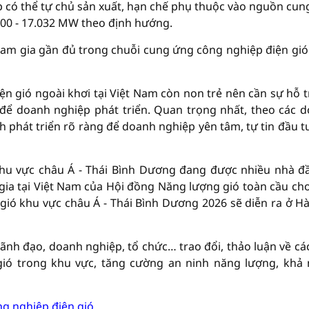
p có thể tự chủ sản xuất, hạn chế phụ thuộc vào nguồn cun
.000 - 17.032 MW theo định hướng.
am gia gần đủ trong chuỗi cung ứng công nghiệp điện gió
ện gió ngoài khơi tại Việt Nam còn non trẻ nên cần sự hỗ t
 để doanh nghiệp phát triển. Quan trọng nhất, theo các 
 phát triển rõ ràng để doanh nghiệp yên tâm, tự tin đầu t
khu vực châu Á - Thái Bình Dương đang được nhiều nhà đ
ia tại Việt Nam của Hội đồng Năng lượng gió toàn cầu cho
 gió khu vực châu Á - Thái Bình Dương 2026 sẽ diễn ra ở Hà
lãnh đạo, doanh nghiệp, tổ chức… trao đổi, thảo luận về cá
 gió trong khu vực, tăng cường an ninh năng lượng, khả
ng nghiệp điện gió