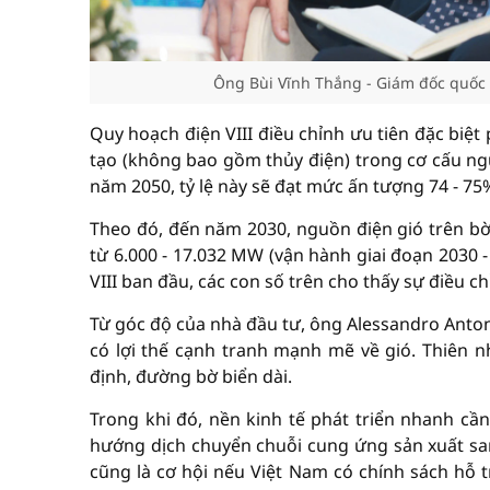
Ông Bùi Vĩnh Thắng - Giám đốc quốc 
Quy hoạch điện VIII điều chỉnh ưu tiên đặc biệt 
tạo (không bao gồm thủy điện) trong cơ cấu n
năm 2050, tỷ lệ này sẽ đạt mức ấn tượng 74 - 75
Theo đó, đến năm 2030, nguồn điện gió trên bờ
từ 6.000 - 17.032 MW (vận hành giai đoạn 2030 -
VIII ban đầu, các con số trên cho thấy sự điều ch
Từ góc độ của nhà đầu tư, ông Alessandro Antoni
có lợi thế cạnh tranh mạnh mẽ về gió. Thiên n
định, đường bờ biển dài.
Trong khi đó, nền kinh tế phát triển nhanh cầ
hướng dịch chuyển chuỗi cung ứng sản xuất sa
cũng là cơ hội nếu Việt Nam có chính sách hỗ 