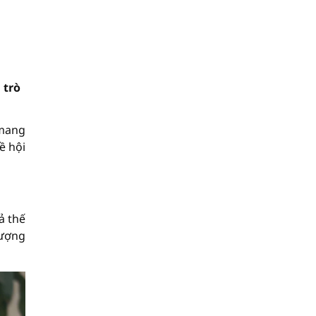
 trò
 mang
ề hội
ả thế
lượng