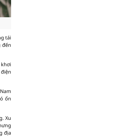
g tái
g đến
 khơi
 điện
t Nam
ió ổn
g. Xu
nhưng
g địa