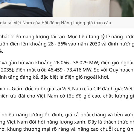
gia tại Việt Nam của Hội đồng Năng lượng gió toàn cầu
phát triển năng lượng tái tạo. Mục tiêu tăng tỷ lệ năng lượn
guồn điện lên khoảng 28 - 36% vào năm 2030 và định hướn
%.
 và gần bờ vào khoảng 26.066 - 38.029 MW; điện gió ngoài
 2035); điện mặt trời: 46.459 - 73.416 MW. So với Quy hoạch
ỉnh tăng đáng kể, đặc biệt là điện gió ngoài khơi.
oli - Giám đốc quốc gia tại Việt Nam của CIP đánh giá: Việ
hiên ưu đãi cho Việt Nam có tốc độ gió cao, chất lượng g
n nhiều năng lượng ổn định, giá cả phải chăng và bền vữn
ng Việt Nam đòi hỏi năng lượng xanh. Đây là thách thức 
trợ, khung thương mại rõ ràng và nâng cao chuỗi cung ứn