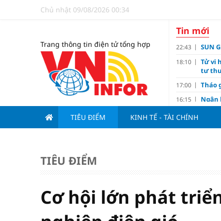
Chủ nhật 09/08/2026 00:34
Tin mới
Trang thông tin điện tử tổng hợp
SUN GR
22:43
Tử vi 
18:10
tư thu
Tháo g
17:00
Ngân 
16:15
Tín d
14:10
TIÊU ĐIỂM
KINH TẾ - TÀI CHÍNH
hạng
Đồng T
11:00
Nguyễ
10:32
TIÊU ĐIỂM
3-1 ở 
Giá và
10:23
Các c
09:00
Cơ hội lớn phát tri
Lợi í
08:15