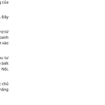
g của
. Đây
rợ từ
doanh
ư vào
ầu tư
 biết
 Nội,
c chủ
 năng