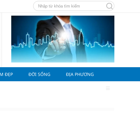
ÀM ĐẸP
ĐỜI SỐNG
ĐỊA PHƯƠNG