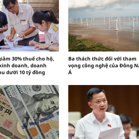
giảm 30% thuế cho hộ,
Ba thách thức đối với tham
kinh doanh, doanh
vọng công nghệ của Đông 
hu dưới 10 tỷ đồng
Á