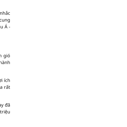
 nhắc
 cung
u Á -
n gió
 hành
i ích
a rất
ày đã
triệu