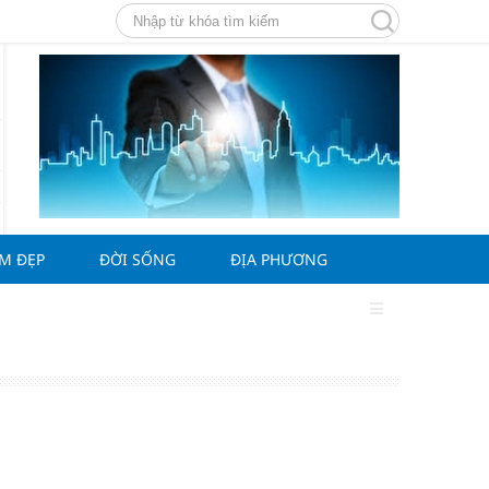
ÀM ĐẸP
ĐỜI SỐNG
ĐỊA PHƯƠNG