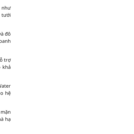
h như
 tưới
và đô
doanh
ỗ trợ
ó khả
Water
ho hệ
ử mặn
mà hạ