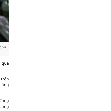
 phù
t quá
 trên
 công
 đang
 cung