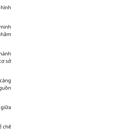
 hình
 minh
 nhằm
thành
cơ sở
 càng
nguồn
 giữa
ể chế