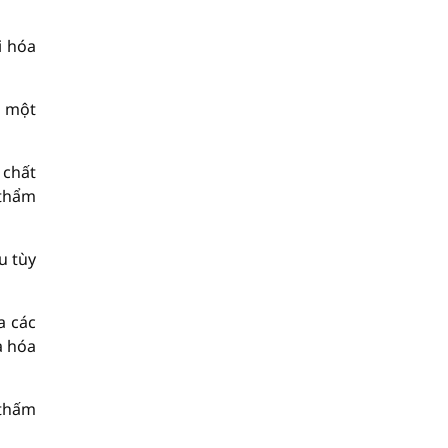
i hóa
h một
 chất
 thẩm
u tùy
a các
à hóa
 thấm