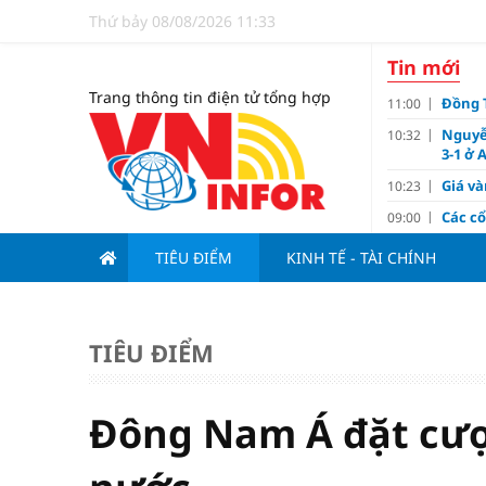
Thứ bảy 08/08/2026 11:33
Tin mới
Trang thông tin điện tử tổng hợp
Đồng T
11:00
Nguyễ
10:32
3-1 ở 
Giá và
10:23
Các c
09:00
Lợi í
08:15
TIÊU ĐIỂM
KINH TẾ - TÀI CHÍNH
Nới tr
07:00
Tử vi 
18:10
doanh
TIÊU ĐIỂM
Ngân h
17:10
Quy h
17:00
sản V
Đông Nam Á đặt cượ
Đề xu
15:13
dưới 1