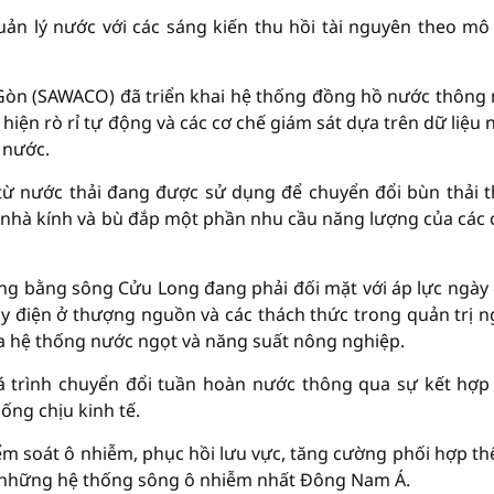
ản lý nước với các sáng kiến thu hồi tài nguyên theo mô
 Gòn (SAWACO) đã triển khai hệ thống đồng hồ nước thông
 hiện rò rỉ tự động và các cơ chế giám sát dựa trên dữ liệu
 nước.
 từ nước thải đang được sử dụng để chuyển đổi bùn thải 
í nhà kính và bù đắp một phần nhu cầu năng lượng của các 
ng bằng sông Cửu Long đang phải đối mặt với áp lực ngày
ủy điện ở thượng nguồn và các thách thức trong quản trị 
ọa hệ thống nước ngọt và năng suất nông nghiệp.
á trình chuyển đổi tuần hoàn nước thông qua sự kết hợp
ng chịu kinh tế.
m soát ô nhiễm, phục hồi lưu vực, tăng cường phối hợp th
g những hệ thống sông ô nhiễm nhất Đông Nam Á.