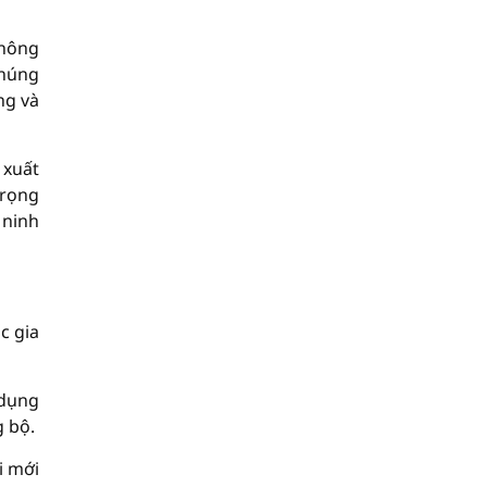
không
Chúng
ng và
 xuất
trọng
 ninh
c gia
 dụng
g bộ.
i mới