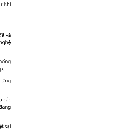
r khi
đã và
 nghệ
thống
p.
những
a các
 đang
t tại