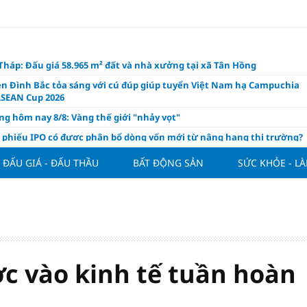
háp: Đấu giá 58.965 m² đất và nhà xưởng tại xã Tân Hồng
n Đình Bắc tỏa sáng với cú đúp giúp tuyển Việt Nam hạ Campuchia
ASEAN Cup 2026
ng hôm nay 8/8: Vàng thế giới "nhảy vọt"
ổ phiếu IPO có được phân bổ dòng vốn mới từ nâng hạng thị trường?
ch của nước chanh gừng
ĐẤU GIÁ - ĐẤU THẦU
BẤT ĐỘNG SẢN
SỨC KHỎE - L
ần tiền gửi Kho bạc Nhà nước: Không chỉ 4 ngân hàng được lợi
hôm nay, xem tử vi 12 con giáp hôm nay ngày 8/8/2026: Tuổi Mão kinh
 thuận lợi
àng nửa đầu năm 2026: Áp lực đằng sau niềm vui lãi lớn
oạch và hạ tầng đang mở ra chu kỳ tăng trưởng mới của bất động
iệt Nam
c vào kinh tế tuần hoàn
ất giảm 30% thuế cho hộ, cá nhân kinh doanh, doanh nghiệp thu
0 tỷ đồng