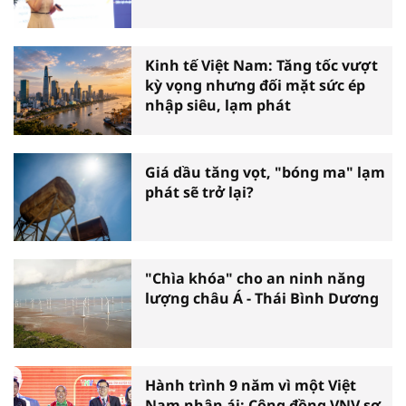
Kinh tế Việt Nam: Tăng tốc vượt
kỳ vọng nhưng đối mặt sức ép
nhập siêu, lạm phát
Giá dầu tăng vọt, "bóng ma" lạm
phát sẽ trở lại?
"Chìa khóa" cho an ninh năng
lượng châu Á - Thái Bình Dương
Hành trình 9 năm vì một Việt
Nam nhân ái: Cộng đồng VNV sơ