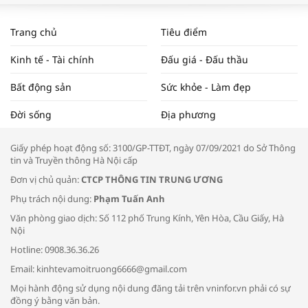
WORLDBANK DỰ BÁO KINH TẾ VIỆT
NAM NĂM 2024 VÀ NĂM 2025 | NHỊP
Trang chủ
Tiêu điểm
ĐẬP THỊ TRƯỜNG #62
Kinh tế - Tài chính
Đấu giá - Đấu thầu
Bất động sản
Sức khỏe - Làm đẹp
Tọa đàm “Xúc tiến thương mại: Khơi
Đời sống
Địa phương
thông đầu ra cho sản phẩm OCOP”
Giấy phép hoạt động số: 3100/GP-TTĐT, ngày 07/09/2021 do Sở Thông
tin và Truyền thông Hà Nội cấp
Đơn vị chủ quản:
CTCP THÔNG TIN TRUNG ƯƠNG
Phụ trách nội dung:
Phạm Tuấn Anh
Bác sĩ tư vấn cách phòng tránh bệnh
Văn phòng giao dịch: Số 112 phố Trung Kính, Yên Hòa, Cầu Giấy, Hà
đường hô hấp trong thời tiết giao mùa
Nội
Hotline: 0908.36.36.26
Email: kinhtevamoitruong6666@gmail.com
Mọi hành động sử dụng nội dung đăng tải trên vninfor.vn phải có sự
đồng ý bằng văn bản.