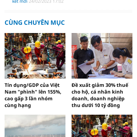
kết mới
24/02/2023 17:02
CÙNG CHUYÊN MỤC
Tín dụng/GDP của Việt
Đề xuất giảm 30% thuế
Nam "phình" lên 155%,
cho hộ, cá nhân kinh
cao gấp 3 lần nhóm
doanh, doanh nghiệp
cùng hạng
thu dưới 10 tỷ đồng