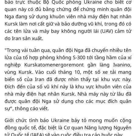
báo trực thuộc Bộ Quốc phòng Ukraine cho biết cơ
quan này có đủ bằng chứng để chứng minh quân đội
Nga đang sử dụng khuôn viên nhà máy điện hạt nhân
Kursk làm nơi cất giữ và bảo dưỡng vũ khí, trong đó có
các tên lửa và máy bay không người lái (UAV) cảm tử
do Iran sản xuất.
"Trong vài tuần qua, quân đội Nga đã chuyển nhiều tên
lửa của tổ hợp phòng không S-300 tới tầng hầm của xí
nghiệp Kurskatomenergoremont gần làng Ivanino,
vùng Kursk. Vào cuối tháng 10, một số xe tải mang
biển số của Iran đã được nhìn thấy tại khu vực này.
Đích đến của số vũ khí này là khu vực khuôn viên của
nhà máy điện hạt nhân Kursk. Nhà máy này từ lâu đã
được quân đội Nga sử dụng cho các mục đích quân
sự", thông cáo viết.
Giới chức tình báo Ukraine bày tỏ mong muốn cộng
đồng quốc tế, đặc biệt là Cơ quan Năng lượng Nguyên
tử Quốc tế (IAEA) sẽ vào cuộc điều tra cáo buộc này.