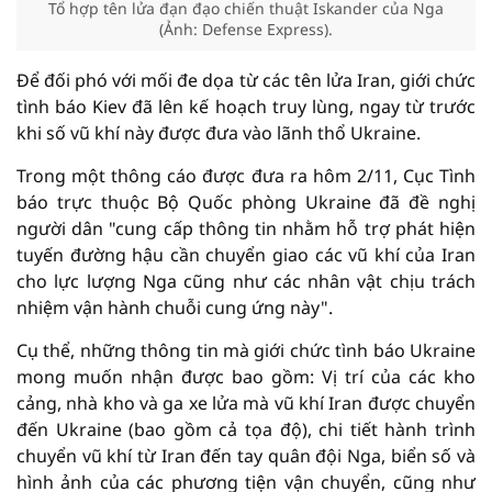
Tổ hợp tên lửa đạn đạo chiến thuật Iskander của Nga
(Ảnh: Defense Express).
Để đối phó với mối đe dọa từ các tên lửa Iran, giới chức
tình báo Kiev đã lên kế hoạch truy lùng, ngay từ trước
khi số vũ khí này được đưa vào lãnh thổ Ukraine.
Trong một thông cáo được đưa ra hôm 2/11, Cục Tình
báo trực thuộc Bộ Quốc phòng Ukraine đã đề nghị
người dân "cung cấp thông tin nhằm hỗ trợ phát hiện
tuyến đường hậu cần chuyển giao các vũ khí của Iran
cho lực lượng Nga cũng như các nhân vật chịu trách
nhiệm vận hành chuỗi cung ứng này".
Cụ thể, những thông tin mà giới chức tình báo Ukraine
mong muốn nhận được bao gồm: Vị trí của các kho
cảng, nhà kho và ga xe lửa mà vũ khí Iran được chuyển
đến Ukraine (bao gồm cả tọa độ), chi tiết hành trình
chuyển vũ khí từ Iran đến tay quân đội Nga, biển số và
hình ảnh của các phương tiện vận chuyển, cũng như