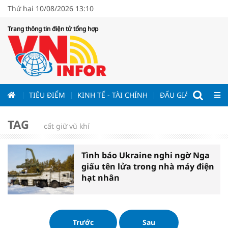
Thứ hai 10/08/2026 13:10
Trang thông tin điện tử tổng hợp
ƯƠNG
TIÊU ĐIỂM
KINH TẾ - TÀI CHÍNH
ĐẤU GIÁ - ĐẤU THẦ
TAG
cất giữ vũ khí
Tình báo Ukraine nghi ngờ Nga
giấu tên lửa trong nhà máy điện
hạt nhân
Trước
Sau