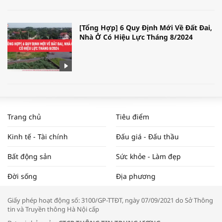
[Tổng Hợp] 6 Quy Định Mới Về Đất Đai,
Nhà Ở Có Hiệu Lực Tháng 8/2024
WORLDBANK DỰ BÁO KINH TẾ VIỆT
NAM NĂM 2024 VÀ NĂM 2025 | NHỊP
Trang chủ
Tiêu điểm
ĐẬP THỊ TRƯỜNG #62
Kinh tế - Tài chính
Đấu giá - Đấu thầu
Bất động sản
Sức khỏe - Làm đẹp
Tọa đàm “Xúc tiến thương mại: Khơi
Đời sống
Địa phương
thông đầu ra cho sản phẩm OCOP”
Giấy phép hoạt động số: 3100/GP-TTĐT, ngày 07/09/2021 do Sở Thông
tin và Truyền thông Hà Nội cấp