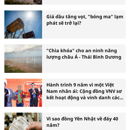
Giá dầu tăng vọt, "bóng ma" lạm
phát sẽ trở lại?
"Chìa khóa" cho an ninh năng
lượng châu Á - Thái Bình Dương
Hành trình 9 năm vì một Việt
Nam nhân ái: Cộng đồng VNV sơ
kết hoạt động và vinh danh các
tấm gương thiện nguyện tiêu
biểu toàn quốc
Vì sao đồng Yên Nhật về đáy 40
năm?