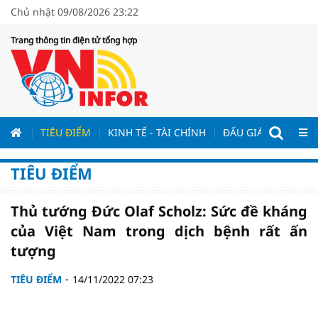
Chủ nhật 09/08/2026 23:22
Trang thông tin điện tử tổng hợp
ƯƠNG
TIÊU ĐIỂM
KINH TẾ - TÀI CHÍNH
ĐẤU GIÁ - ĐẤU THẦ
TIÊU ĐIỂM
Thủ tướng Đức Olaf Scholz: Sức đề kháng
của Việt Nam trong dịch bệnh rất ấn
tượng
TIÊU ĐIỂM
14/11/2022 07:23