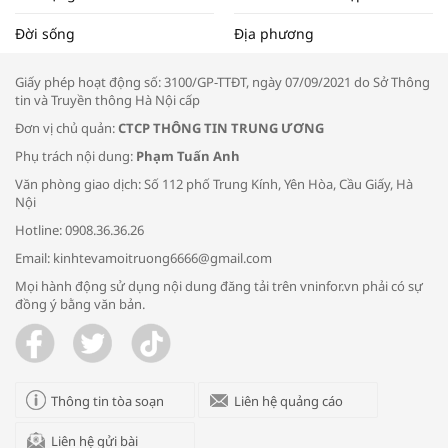
Tọa đàm “Xúc tiến thương mại: Khơi
Đời sống
Địa phương
thông đầu ra cho sản phẩm OCOP”
Giấy phép hoạt động số: 3100/GP-TTĐT, ngày 07/09/2021 do Sở Thông
tin và Truyền thông Hà Nội cấp
Đơn vị chủ quản:
CTCP THÔNG TIN TRUNG ƯƠNG
Phụ trách nội dung:
Phạm Tuấn Anh
Bác sĩ tư vấn cách phòng tránh bệnh
Văn phòng giao dịch: Số 112 phố Trung Kính, Yên Hòa, Cầu Giấy, Hà
đường hô hấp trong thời tiết giao mùa
Nội
Hotline: 0908.36.36.26
Email: kinhtevamoitruong6666@gmail.com
Mọi hành động sử dụng nội dung đăng tải trên vninfor.vn phải có sự
đồng ý bằng văn bản.
Trao yêu thương cho em
Thông tin tòa soạn
Liên hệ quảng cáo
Liên hệ gửi bài