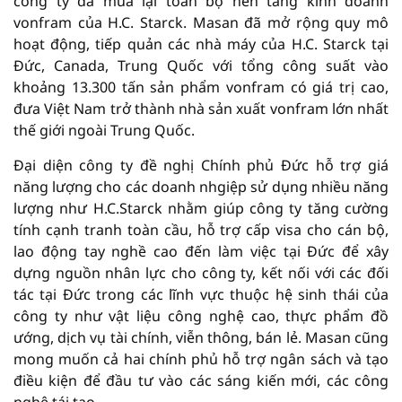
công ty đã mua lại toàn bộ nền tảng kinh doanh
vonfram của H.C. Starck. Masan đã mở rộng quy mô
hoạt động, tiếp quản các nhà máy của H.C. Starck tại
Đức, Canada, Trung Quốc với tổng công suất vào
khoảng 13.300 tấn sản phẩm vonfram có giá trị cao,
đưa Việt Nam trở thành nhà sản xuất vonfram lớn nhất
thế giới ngoài Trung Quốc.
Đại diện công ty đề nghị Chính phủ Đức hỗ trợ giá
năng lượng cho các doanh nhgiệp sử dụng nhiều năng
lượng như H.C.Starck nhằm giúp công ty tăng cường
tính cạnh tranh toàn cầu, hỗ trợ cấp visa cho cán bộ,
lao động tay nghề cao đến làm việc tại Đức để xây
dựng nguồn nhân lực cho công ty, kết nối với các đối
tác tại Đức trong các lĩnh vực thuộc hệ sinh thái của
công ty như vật liệu công nghệ cao, thực phẩm đồ
ướng, dịch vụ tài chính, viễn thông, bán lẻ. Masan cũng
mong muốn cả hai chính phủ hỗ trợ ngân sách và tạo
điều kiện để đầu tư vào các sáng kiến mới, các công