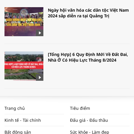
Ngày hội văn hóa các dân tộc Việt Nam
2024 sắp diễn ra tại Quảng Trị
[Tổng Hợp] 6 Quy Định Mới Về Đất Đai,
Nhà Ở Có Hiệu Lực Tháng 8/2024
WORLDBANK DỰ BÁO KINH TẾ VIỆT
NAM NĂM 2024 VÀ NĂM 2025 | NHỊP
Trang chủ
Tiêu điểm
ĐẬP THỊ TRƯỜNG #62
Kinh tế - Tài chính
Đấu giá - Đấu thầu
Bất động sản
Sức khỏe - Làm đẹp