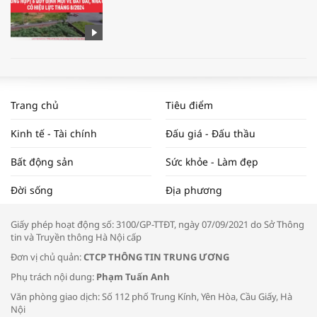
WORLDBANK DỰ BÁO KINH TẾ VIỆT
NAM NĂM 2024 VÀ NĂM 2025 | NHỊP
Trang chủ
Tiêu điểm
ĐẬP THỊ TRƯỜNG #62
Kinh tế - Tài chính
Đấu giá - Đấu thầu
Bất động sản
Sức khỏe - Làm đẹp
Tọa đàm “Xúc tiến thương mại: Khơi
Đời sống
Địa phương
thông đầu ra cho sản phẩm OCOP”
Giấy phép hoạt động số: 3100/GP-TTĐT, ngày 07/09/2021 do Sở Thông
tin và Truyền thông Hà Nội cấp
Đơn vị chủ quản:
CTCP THÔNG TIN TRUNG ƯƠNG
Phụ trách nội dung:
Phạm Tuấn Anh
Bác sĩ tư vấn cách phòng tránh bệnh
Văn phòng giao dịch: Số 112 phố Trung Kính, Yên Hòa, Cầu Giấy, Hà
đường hô hấp trong thời tiết giao mùa
Nội