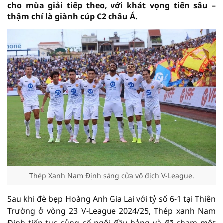
cho mùa giải tiếp theo, với khát vọng tiến sâu –
thậm chí là giành cúp C2 châu Á.
Thép Xanh Nam Định sáng cửa vô địch V-League.
Sau khi đè bẹp Hoàng Anh Gia Lai với tỷ số 6-1 tại Thiên
Trường ở vòng 23 V-League 2024/25, Thép xanh Nam
Định tiếp tục củng cố ngôi đầu bảng và đã chạm một