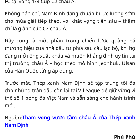
FC tại vòng 1/8 Cúp C2 châu Á.
Không nản chí, Nam Định đang chuẩn bị lực lượng sớm
cho mùa giải tiếp theo, với khát vọng tiến sâu – thậm
chí là giành cúp C2 châu Á.
Đây cũng là một phần trong chiến lược quảng bá
thương hiệu của nhà đầu tư phía sau câu lạc bộ, khi họ
đang mở rộng xuất khẩu và muốn khẳng định uy tín tại
thị trường châu Á – học theo mô hình Jeonbuk, Ulsan
của Hàn Quốc từng áp dụng.
Trước mắt, Thép xanh Nam Định sẽ tập trung tối đa
cho những trận đấu còn lại tại V-League để giữ vững vị
thế số 1 bóng đá Việt Nam và sẵn sàng cho hành trình
mới.
Nguồn:
Tham vọng vươn tầm châu Á của Thép xanh
Nam Định
Phú Phú