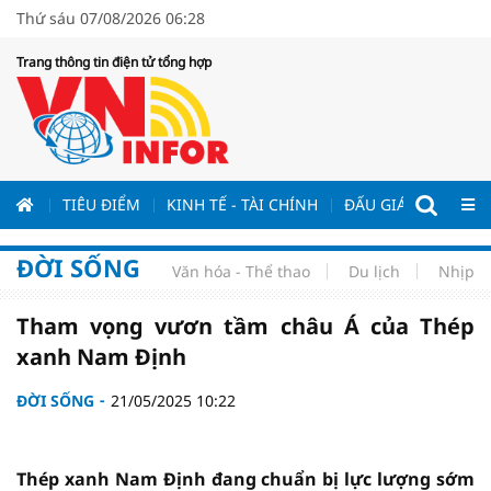
Thứ sáu 07/08/2026 06:28
Trang thông tin điện tử tổng hợp
ƯƠNG
TIÊU ĐIỂM
KINH TẾ - TÀI CHÍNH
ĐẤU GIÁ - ĐẤU THẦ
ĐỜI SỐNG
Văn hóa - Thể thao
Du lịch
Nhịp s
Tham vọng vươn tầm châu Á của Thép
xanh Nam Định
ĐỜI SỐNG
21/05/2025 10:22
Thép xanh Nam Định đang chuẩn bị lực lượng sớm