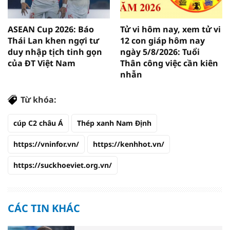
ASEAN Cup 2026: Báo
Tử vi hôm nay, xem tử vi
Thái Lan khen ngợi tư
12 con giáp hôm nay
duy nhập tịch tinh gọn
ngày 5/8/2026: Tuổi
của ĐT Việt Nam
Thân công việc cần kiên
nhẫn
Từ khóa:
cúp C2 châu Á
Thép xanh Nam Định
https://vninfor.vn/
https://kenhhot.vn/
https://suckhoeviet.org.vn/
CÁC TIN KHÁC