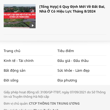
[Tổng Hợp] 6 Quy Định Mới Về Đất Đai,
Nhà Ở Có Hiệu Lực Tháng 8/2024
WORLDBANK DỰ BÁO KINH TẾ VIỆT
NAM NĂM 2024 VÀ NĂM 2025 | NHỊP
Trang chủ
Tiêu điểm
ĐẬP THỊ TRƯỜNG #62
Kinh tế - Tài chính
Đấu giá - Đấu thầu
Bất động sản
Sức khỏe - Làm đẹp
Tọa đàm “Xúc tiến thương mại: Khơi
Đời sống
Địa phương
thông đầu ra cho sản phẩm OCOP”
Giấy phép hoạt động số: 3100/GP-TTĐT, ngày 07/09/2021 do Sở Thông
tin và Truyền thông Hà Nội cấp
Đơn vị chủ quản:
CTCP THÔNG TIN TRUNG ƯƠNG