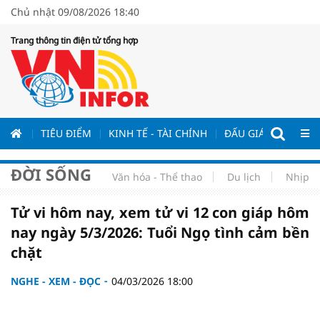
Chủ nhật 09/08/2026 18:40
Trang thông tin điện tử tổng hợp
ƯƠNG
TIÊU ĐIỂM
KINH TẾ - TÀI CHÍNH
ĐẤU GIÁ - ĐẤU THẦ
ĐỜI SỐNG
Văn hóa - Thể thao
Du lịch
Nhịp s
Tử vi hôm nay, xem tử vi 12 con giáp hôm
nay ngày 5/3/2026: Tuổi Ngọ tình cảm bền
chặt
NGHE - XEM - ĐỌC
04/03/2026 18:00