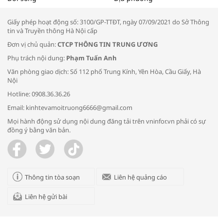
thông đầu ra cho sản phẩm OCOP”
Giấy phép hoạt động số: 3100/GP-TTĐT, ngày 07/09/2021 do Sở Thông
tin và Truyền thông Hà Nội cấp
Đơn vị chủ quản:
CTCP THÔNG TIN TRUNG ƯƠNG
Phụ trách nội dung:
Phạm Tuấn Anh
Bác sĩ tư vấn cách phòng tránh bệnh
Văn phòng giao dịch: Số 112 phố Trung Kính, Yên Hòa, Cầu Giấy, Hà
đường hô hấp trong thời tiết giao mùa
Nội
Hotline: 0908.36.36.26
Email: kinhtevamoitruong6666@gmail.com
Mọi hành động sử dụng nội dung đăng tải trên vninfor.vn phải có sự
đồng ý bằng văn bản.
Trao yêu thương cho em
Thông tin tòa soạn
Liên hệ quảng cáo
Liên hệ gửi bài
Kon Tum giải cứu nạn nhân bị lừa bán