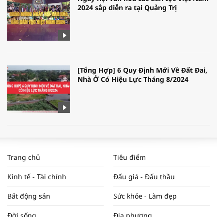
2024 sắp diễn ra tại Quảng Trị
[Tổng Hợp] 6 Quy Định Mới Về Đất Đai,
Nhà Ở Có Hiệu Lực Tháng 8/2024
WORLDBANK DỰ BÁO KINH TẾ VIỆT
NAM NĂM 2024 VÀ NĂM 2025 | NHỊP
Trang chủ
Tiêu điểm
ĐẬP THỊ TRƯỜNG #62
Kinh tế - Tài chính
Đấu giá - Đấu thầu
Bất động sản
Sức khỏe - Làm đẹp
Tọa đàm “Xúc tiến thương mại: Khơi
Đời sống
Địa phương