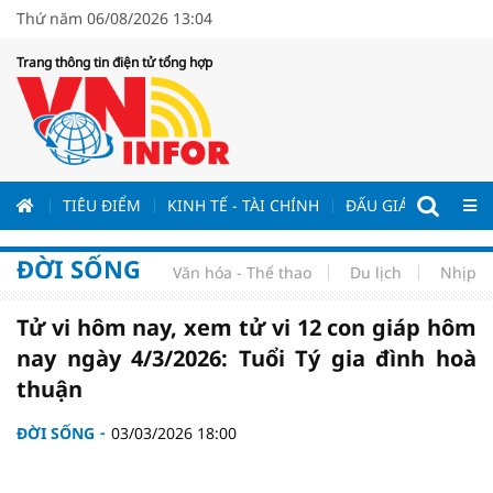
Thứ năm 06/08/2026 13:04
Trang thông tin điện tử tổng hợp
ƯƠNG
TIÊU ĐIỂM
KINH TẾ - TÀI CHÍNH
ĐẤU GIÁ - ĐẤU THẦ
ĐỜI SỐNG
Văn hóa - Thể thao
Du lịch
Nhịp s
Tử vi hôm nay, xem tử vi 12 con giáp hôm
nay ngày 4/3/2026: Tuổi Tý gia đình hoà
thuận
ĐỜI SỐNG
03/03/2026 18:00