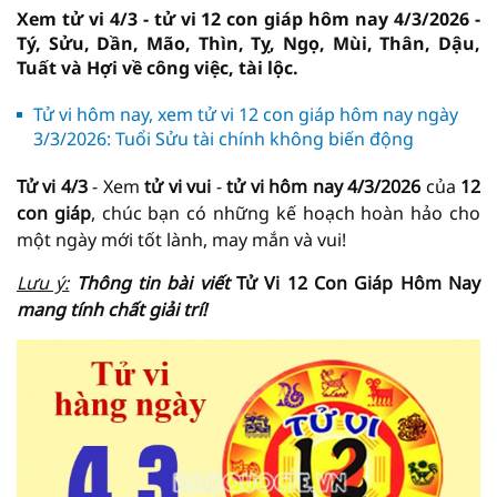
Xem tử vi 4/3 - tử vi 12 con giáp hôm nay 4/3/2026 -
Tý, Sửu, Dần, Mão, Thìn, Tỵ, Ngọ, Mùi, Thân, Dậu,
Tuất và Hợi về công việc, tài lộc.
Tử vi hôm nay, xem tử vi 12 con giáp hôm nay ngày
3/3/2026: Tuổi Sửu tài chính không biến động
Tử vi 4/3
- Xem
tử vi vui
-
tử vi hôm nay
4/3/2026
của
12
con giáp
, chúc bạn có những kế hoạch hoàn hảo cho
một ngày mới tốt lành, may mắn và vui!
Lưu ý:
Thông tin bài viết
Tử Vi 12 Con Giáp Hôm Nay
mang tính chất giải trí!