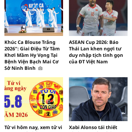
Khúc Ca Blouse Trắng
ASEAN Cup 2026: Báo
2026": Giai Điệu Từ Tâm
Thái Lan khen ngợi tư
Khơi Mầm Hy Vọng Tại
duy nhập tịch tinh gọn
Bệnh Viện Bạch Mai Cơ
của ĐT Việt Nam
Sở Ninh Bình
Tử vi hôm nay, xem tử vi
Xabi Alonso tái thiết