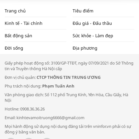
WORLDBANK DỰ BÁO KINH TẾ VIỆT
NAM NĂM 2024 VÀ NĂM 2025 | NHỊP
Trang chủ
Tiêu điểm
ĐẬP THỊ TRƯỜNG #62
Kinh tế - Tài chính
Đấu giá - Đấu thầu
Bất động sản
Sức khỏe - Làm đẹp
Tọa đàm “Xúc tiến thương mại: Khơi
Đời sống
Địa phương
thông đầu ra cho sản phẩm OCOP”
Giấy phép hoạt động số: 3100/GP-TTĐT, ngày 07/09/2021 do Sở Thông
tin và Truyền thông Hà Nội cấp
Đơn vị chủ quản:
CTCP THÔNG TIN TRUNG ƯƠNG
Phụ trách nội dung:
Phạm Tuấn Anh
Bác sĩ tư vấn cách phòng tránh bệnh
Văn phòng giao dịch: Số 112 phố Trung Kính, Yên Hòa, Cầu Giấy, Hà
đường hô hấp trong thời tiết giao mùa
Nội
Hotline: 0908.36.36.26
Email: kinhtevamoitruong6666@gmail.com
Mọi hành động sử dụng nội dung đăng tải trên vninfor.vn phải có sự
đồng ý bằng văn bản.