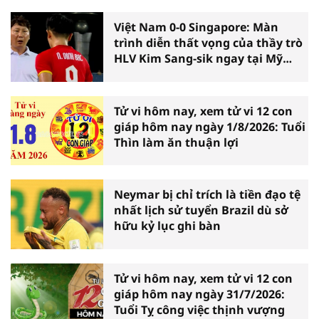
Việt Nam 0-0 Singapore: Màn
trình diễn thất vọng của thầy trò
HLV Kim Sang-sik ngay tại Mỹ
Đình
Tử vi hôm nay, xem tử vi 12 con
giáp hôm nay ngày 1/8/2026: Tuổi
Thìn làm ăn thuận lợi
Neymar bị chỉ trích là tiền đạo tệ
nhất lịch sử tuyển Brazil dù sở
hữu kỷ lục ghi bàn
Tử vi hôm nay, xem tử vi 12 con
giáp hôm nay ngày 31/7/2026:
Tuổi Tỵ công việc thịnh vượng