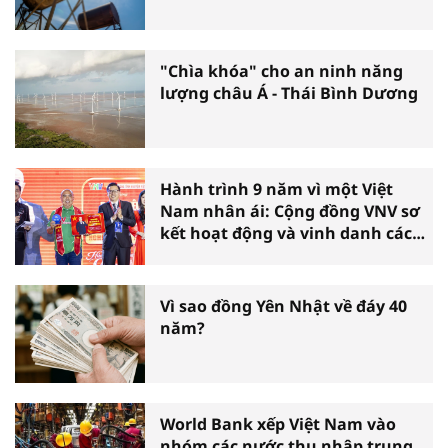
"Chìa khóa" cho an ninh năng
lượng châu Á - Thái Bình Dương
Hành trình 9 năm vì một Việt
Nam nhân ái: Cộng đồng VNV sơ
kết hoạt động và vinh danh các
tấm gương thiện nguyện tiêu
biểu toàn quốc
Vì sao đồng Yên Nhật về đáy 40
năm?
World Bank xếp Việt Nam vào
nhóm các nước thu nhập trung