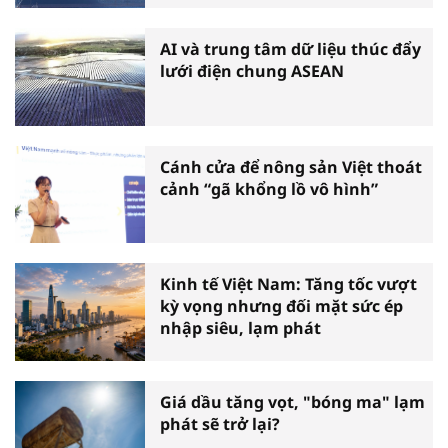
AI và trung tâm dữ liệu thúc đẩy
lưới điện chung ASEAN
Cánh cửa để nông sản Việt thoát
cảnh “gã khổng lồ vô hình”
Kinh tế Việt Nam: Tăng tốc vượt
kỳ vọng nhưng đối mặt sức ép
nhập siêu, lạm phát
Giá dầu tăng vọt, "bóng ma" lạm
phát sẽ trở lại?