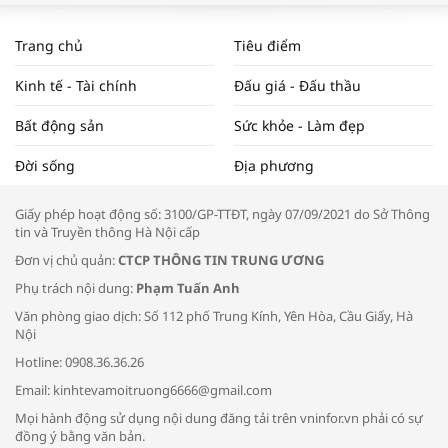
WORLDBANK DỰ BÁO KINH TẾ VIỆT
NAM NĂM 2024 VÀ NĂM 2025 | NHỊP
Trang chủ
Tiêu điểm
ĐẬP THỊ TRƯỜNG #62
Kinh tế - Tài chính
Đấu giá - Đấu thầu
Bất động sản
Sức khỏe - Làm đẹp
Tọa đàm “Xúc tiến thương mại: Khơi
Đời sống
Địa phương
thông đầu ra cho sản phẩm OCOP”
Giấy phép hoạt động số: 3100/GP-TTĐT, ngày 07/09/2021 do Sở Thông
tin và Truyền thông Hà Nội cấp
Đơn vị chủ quản:
CTCP THÔNG TIN TRUNG ƯƠNG
Phụ trách nội dung:
Phạm Tuấn Anh
Bác sĩ tư vấn cách phòng tránh bệnh
Văn phòng giao dịch: Số 112 phố Trung Kính, Yên Hòa, Cầu Giấy, Hà
đường hô hấp trong thời tiết giao mùa
Nội
Hotline: 0908.36.36.26
Email: kinhtevamoitruong6666@gmail.com
Mọi hành động sử dụng nội dung đăng tải trên vninfor.vn phải có sự
đồng ý bằng văn bản.