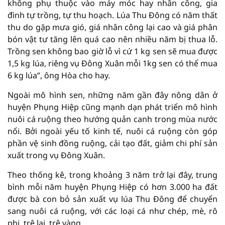
không phụ thuộc vào máy móc hay nhân công, gia
đình tự trồng, tự thu hoạch. Lúa Thu Đông có năm thất
thu do gặp mưa gió, giá nhân công lại cao và giá phân
bón vật tư tăng lên quá cao nên nhiều năm bị thua lỗ.
Trồng sen không bao giờ lỗ vì cứ 1 kg sen sẽ mua được
1,5 kg lúa, riêng vụ Đông Xuân mỗi 1kg sen có thể mua
6 kg lúa”, ông Hòa cho hay.
Ngoài mô hình sen, những năm gần đây nông dân ở
huyện Phụng Hiệp cũng mạnh dạn phát triển mô hình
nuôi cá ruộng theo hướng quản canh trong mùa nước
nổi. Bởi ngoài yếu tố kinh tế, nuôi cá ruộng còn góp
phần vệ sinh đồng ruộng, cải tạo đất, giảm chi phí sản
xuất trong vụ Đông Xuân.
Theo thống kê, trong khoảng 3 năm trở lại đây, trung
bình mỗi năm huyện Phụng Hiệp có hơn 3.000 ha đất
được bà con bỏ sản xuất vụ lúa Thu Đông để chuyển
sang nuôi cá ruộng, với các loại cá như chép, mè, rô
phi, trê lai, trê vàng…