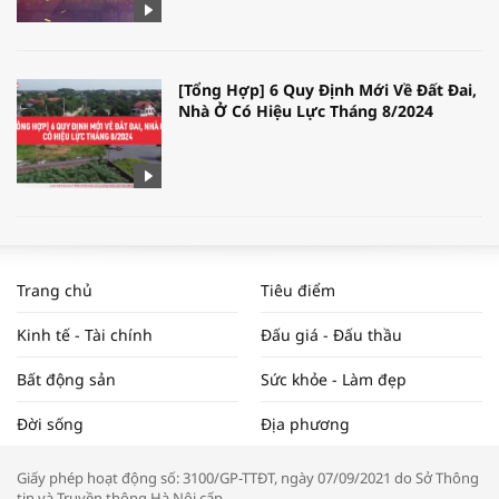
[Tổng Hợp] 6 Quy Định Mới Về Đất Đai,
Nhà Ở Có Hiệu Lực Tháng 8/2024
WORLDBANK DỰ BÁO KINH TẾ VIỆT
NAM NĂM 2024 VÀ NĂM 2025 | NHỊP
Trang chủ
Tiêu điểm
ĐẬP THỊ TRƯỜNG #62
Kinh tế - Tài chính
Đấu giá - Đấu thầu
Bất động sản
Sức khỏe - Làm đẹp
Tọa đàm “Xúc tiến thương mại: Khơi
Đời sống
Địa phương
thông đầu ra cho sản phẩm OCOP”
Giấy phép hoạt động số: 3100/GP-TTĐT, ngày 07/09/2021 do Sở Thông
tin và Truyền thông Hà Nội cấp