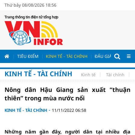
Thứ bảy 08/08/2026 18:56
Trang thông tin điện tử tổng hợp
ƯƠNG
TIÊU ĐIỂM
KINH TẾ - TÀI CHÍNH
ĐẤU GIÁ - ĐẤU THẦ
KINH TẾ - TÀI CHÍNH
Kinh tế
Tài chính
Nông dân Hậu Giang sản xuất “thuận
thiên” trong mùa nước nổi
KINH TẾ - TÀI CHÍNH
11/11/2022 06:58
Những năm gần đây, người dân tại nhiều địa