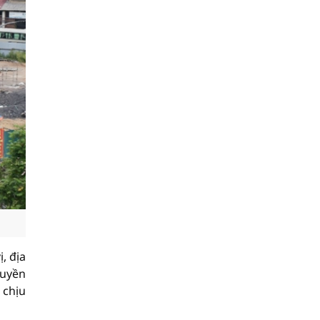
, địa
quyền
 chịu