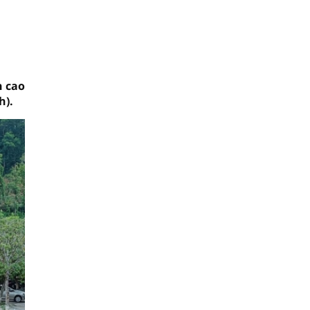
n cao
h).