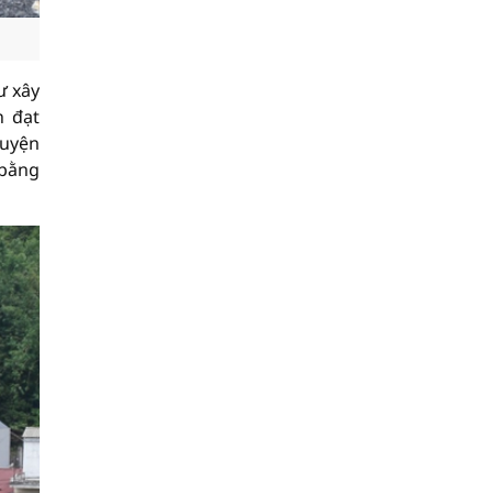
ư xây
n đạt
huyện
 bằng