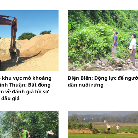
5 khu vực mỏ khoáng
Điện Biên: Động lực để ngườ
Ninh Thuận: Bất đồng
dân nuôi rừng
m về đánh giá hồ sơ
 đấu giá