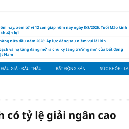
hôm nay, xem tử vi 12 con giáp hôm nay ngày 8/8/2026: Tuổi Mão kinh
 thuận lợi
àng nửa đầu năm 2026: Áp lực đằng sau niềm vui lãi lớn
oạch và hạ tầng đang mở ra chu kỳ tăng trưởng mới của bất động
iệt Nam
ất giảm 30% thuế cho hộ, cá nhân kinh doanh, doanh nghiệp thu
0 tỷ đồng
ĐẤU GIÁ - ĐẤU THẦU
BẤT ĐỘNG SẢN
SỨC KHỎE - L
ng hôm nay 7/8: Thị trường lặng sóng
y mua nhà tăng cao, thị trường đối mặt sức ép thanh khoản
người trẻ quốc tế xem Phú Quốc là “thiên đường lập nghiệp”
g vụ Rodri mở đường cho Man Utd sở hữu tiền vệ báu vật của
lona
nh có tỷ lệ giải ngân cao
ách thức đối với tham vọng công nghệ của Đông Nam Á
òng đấu giá 57 lô đất tại phường Kiến An, với giá khởi điểm từ 18
 đồng/m2