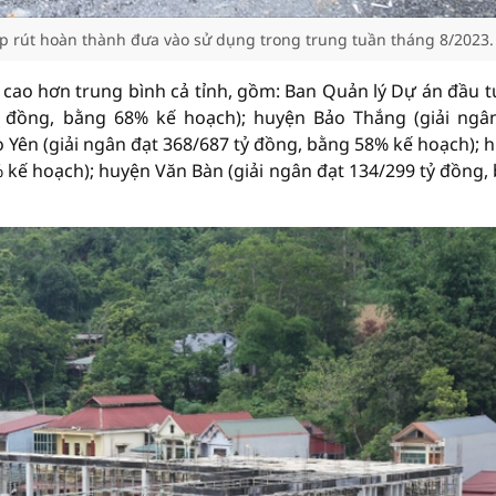
p rút hoàn thành đưa vào sử dụng trong trung tuần tháng 8/2023.
t, cao hơn trung bình cả tỉnh, gồm: Ban Quản lý Dự án đầu t
tỷ đồng, bằng 68% kế hoạch); huyện Bảo Thắng (giải ngâ
 Yên (giải ngân đạt 368/687 tỷ đồng, bằng 58% kế hoạch); 
% kế hoạch); huyện Văn Bàn (giải ngân đạt 134/299 tỷ đồng,