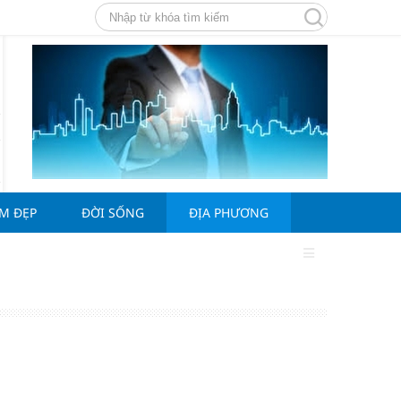
ÀM ĐẸP
ĐỜI SỐNG
ĐỊA PHƯƠNG