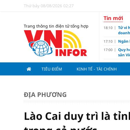
Thứ bảy 08/08/2026 02:27
Tin mới
Trang thông tin điện tử tổng hợp
Tử vi 
18:10
doanh
Ngân h
17:10
Quy h
17:00
sản V
Đề xu
15:13
dưới 1
TIÊU ĐIỂM
KINH TẾ - TÀI CHÍNH
Giá và
15:10
Lãi va
15:00
ĐỊA PHƯƠNG
Lý do 
13:00
Thươn
11:02
Barce
Lào Cai duy trì là tỉ
Ba th
11:00
Hải Ph
10:05
triệu