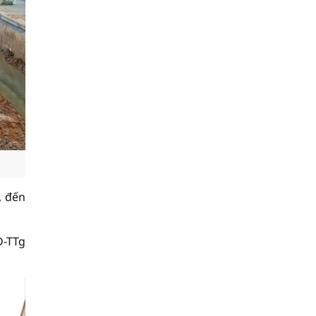
, đến
Đ-TTg