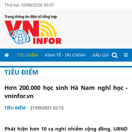
Thứ hai 10/08/2026 00:07
Trang thông tin điện tử tổng hợp
ƯƠNG
TIÊU ĐIỂM
KINH TẾ - TÀI CHÍNH
ĐẤU GIÁ - ĐẤU THẦ
TIÊU ĐIỂM
Hơn 200.000 học sinh Hà Nam nghỉ học -
vninfor.vn
TIÊU ĐIỂM
21/09/2021 02:15
Phát hiện hơn 10 ca nghi nhiễm cộng đồng, UBND