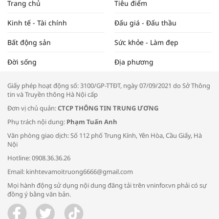
Trang chủ
Tiêu điểm
ĐẬP THỊ TRƯỜNG #62
Kinh tế - Tài chính
Đấu giá - Đấu thầu
Bất động sản
Sức khỏe - Làm đẹp
Tọa đàm “Xúc tiến thương mại: Khơi
Đời sống
Địa phương
thông đầu ra cho sản phẩm OCOP”
Giấy phép hoạt động số: 3100/GP-TTĐT, ngày 07/09/2021 do Sở Thông
tin và Truyền thông Hà Nội cấp
Đơn vị chủ quản:
CTCP THÔNG TIN TRUNG ƯƠNG
Phụ trách nội dung:
Phạm Tuấn Anh
Bác sĩ tư vấn cách phòng tránh bệnh
Văn phòng giao dịch: Số 112 phố Trung Kính, Yên Hòa, Cầu Giấy, Hà
đường hô hấp trong thời tiết giao mùa
Nội
Hotline: 0908.36.36.26
Email: kinhtevamoitruong6666@gmail.com
Mọi hành động sử dụng nội dung đăng tải trên vninfor.vn phải có sự
đồng ý bằng văn bản.
Trao yêu thương cho em