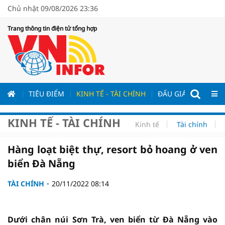
Chủ nhật 09/08/2026 23:36
Trang thông tin điện tử tổng hợp
ƯƠNG
TIÊU ĐIỂM
KINH TẾ - TÀI CHÍNH
ĐẤU GIÁ - ĐẤU THẦ
KINH TẾ - TÀI CHÍNH
Kinh tế
Tài chính
Hàng loạt biệt thự, resort bỏ hoang ở ven
biển Đà Nẵng
TÀI CHÍNH
20/11/2022 08:14
Dưới chân núi Sơn Trà, ven biển từ Đà Nẵng vào