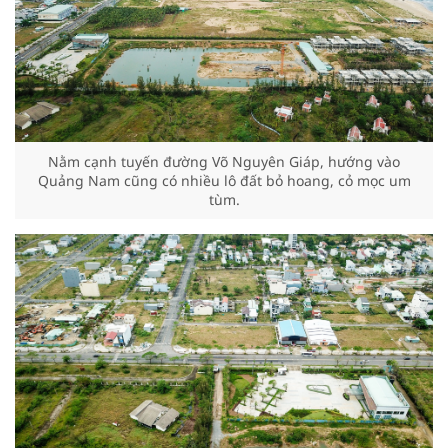
Nằm cạnh tuyến đường Võ Nguyên Giáp, hướng vào
Quảng Nam cũng có nhiều lô đất bỏ hoang, cỏ mọc um
tùm.