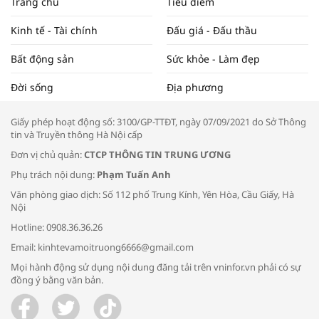
Trang chủ
Tiêu điểm
ĐẬP THỊ TRƯỜNG #62
Kinh tế - Tài chính
Đấu giá - Đấu thầu
Bất động sản
Sức khỏe - Làm đẹp
Tọa đàm “Xúc tiến thương mại: Khơi
Đời sống
Địa phương
thông đầu ra cho sản phẩm OCOP”
Giấy phép hoạt động số: 3100/GP-TTĐT, ngày 07/09/2021 do Sở Thông
tin và Truyền thông Hà Nội cấp
Đơn vị chủ quản:
CTCP THÔNG TIN TRUNG ƯƠNG
Phụ trách nội dung:
Phạm Tuấn Anh
Bác sĩ tư vấn cách phòng tránh bệnh
Văn phòng giao dịch: Số 112 phố Trung Kính, Yên Hòa, Cầu Giấy, Hà
đường hô hấp trong thời tiết giao mùa
Nội
Hotline: 0908.36.36.26
Email: kinhtevamoitruong6666@gmail.com
Mọi hành động sử dụng nội dung đăng tải trên vninfor.vn phải có sự
đồng ý bằng văn bản.
Trao yêu thương cho em