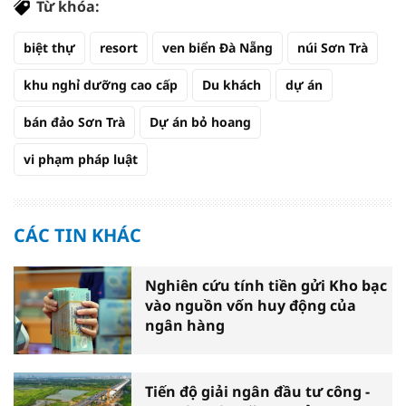
Từ khóa:
biệt thự
resort
ven biển Đà Nẵng
núi Sơn Trà
khu nghỉ dưỡng cao cấp
Du khách
dự án
bán đảo Sơn Trà
Dự án bỏ hoang
vi phạm pháp luật
CÁC TIN KHÁC
Nghiên cứu tính tiền gửi Kho bạc
vào nguồn vốn huy động của
ngân hàng
Tiến độ giải ngân đầu tư công -