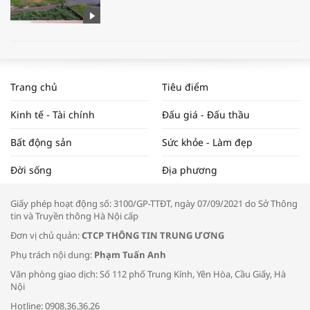
WORLDBANK DỰ BÁO KINH TẾ VIỆT
NAM NĂM 2024 VÀ NĂM 2025 | NHỊP
Trang chủ
Tiêu điểm
ĐẬP THỊ TRƯỜNG #62
Kinh tế - Tài chính
Đấu giá - Đấu thầu
Bất động sản
Sức khỏe - Làm đẹp
Tọa đàm “Xúc tiến thương mại: Khơi
Đời sống
Địa phương
thông đầu ra cho sản phẩm OCOP”
Giấy phép hoạt động số: 3100/GP-TTĐT, ngày 07/09/2021 do Sở Thông
tin và Truyền thông Hà Nội cấp
Đơn vị chủ quản:
CTCP THÔNG TIN TRUNG ƯƠNG
Phụ trách nội dung:
Phạm Tuấn Anh
Bác sĩ tư vấn cách phòng tránh bệnh
Văn phòng giao dịch: Số 112 phố Trung Kính, Yên Hòa, Cầu Giấy, Hà
đường hô hấp trong thời tiết giao mùa
Nội
Hotline: 0908.36.36.26