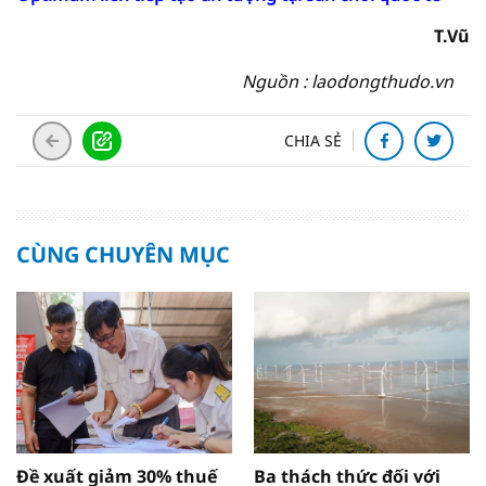
T.Vũ
Nguồn : laodongthudo.vn
CHIA SẺ
CÙNG CHUYÊN MỤC
Đề xuất giảm 30% thuế
Ba thách thức đối với