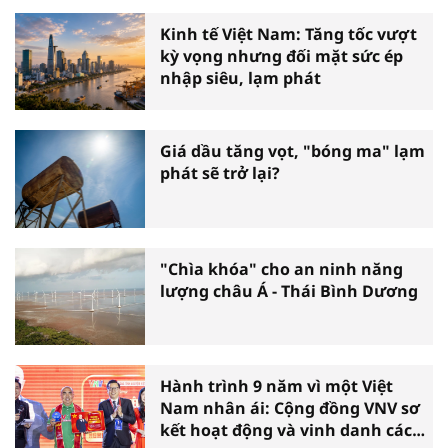
Kinh tế Việt Nam: Tăng tốc vượt
kỳ vọng nhưng đối mặt sức ép
nhập siêu, lạm phát
Giá dầu tăng vọt, "bóng ma" lạm
phát sẽ trở lại?
"Chìa khóa" cho an ninh năng
lượng châu Á - Thái Bình Dương
Hành trình 9 năm vì một Việt
Nam nhân ái: Cộng đồng VNV sơ
kết hoạt động và vinh danh các