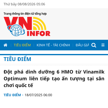
Thứ bảy 08/08/2026 05:06
Trang thông tin điện tử tổng hợp
ƯƠNG
TIÊU ĐIỂM
KINH TẾ - TÀI CHÍNH
ĐẤU GIÁ - ĐẤU THẦ
TIÊU ĐIỂM
Đột phá dinh dưỡng 6 HMO từ Vinamilk
Optimum liên tiếp tạo ấn tượng tại sân
chơi quốc tế
TIÊU ĐIỂM
18/07/2025 06:00