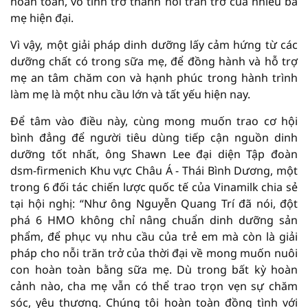
hoàn toàn, vô tình trở thành nỗi trăn trở của nhiều bà
mẹ hiện đại.
Vì vậy, một giải pháp dinh dưỡng lấy cảm hứng từ các
dưỡng chất có trong sữa mẹ, để đồng hành và hỗ trợ
mẹ an tâm chăm con và hạnh phúc trong hành trình
làm mẹ là một nhu cầu lớn và tất yếu hiện nay.
Để tâm vào điều này, cùng mong muốn trao cơ hội
bình đẳng để người tiêu dùng tiếp cận nguồn dinh
dưỡng tốt nhất, ông Shawn Lee đại diện Tập đoàn
dsm-firmenich Khu vực Châu Á - Thái Bình Dương, một
trong 6 đối tác chiến lược quốc tế của Vinamilk chia sẻ
tại hội nghị: “Như ông Nguyễn Quang Trí đã nói, đột
phá 6 HMO không chỉ nâng chuẩn dinh dưỡng sản
phẩm, để phục vụ nhu cầu của trẻ em mà còn là giải
pháp cho nỗi trăn trở của thời đại về mong muốn nuôi
con hoàn toàn bằng sữa mẹ. Dù trong bất kỳ hoàn
cảnh nào, cha mẹ vẫn có thể trao trọn vẹn sự chăm
sóc, yêu thương. Chúng tôi hoàn toàn đồng tình với