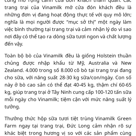
cũng mở rộng cánh cửa đón khách tham quan. Các
trang trại của Vinamilk mở cửa đón khách đều là
những đơn vị đang hoạt động thực tế với quy mô lớn;
nghĩa là mọi người được “mục sở thị” một ngày làm
việc bình thường tại trang trại và cảm nhận lý do vì sao
nơi đây có thể tạo ra dòng sữa tươi ngon và chất lượng
đến vậy.
Toàn bộ bò của Vinamilk đều là giống Holstein thuần
chủng được nhập khẩu từ Mỹ, Australia và New
Zealand. 4.000 trong số 8.000 cô bò tại trang trại đang
cho sữa, với năng suất 28-30 kg sữa/con/ngày. Con số
này ở bò cao sản có thể đạt 40-45 kg, thậm chí 60-65
kg, giúp trang trại ở Tây Ninh cung cấp 100-120 tấn sữa
mỗi ngày cho Vinamilk; tiệm cận với mức năng suất lý
tưởng.
Thưởng thức hộp sữa tươi tiệt trùng Vinamilk Green
Farm ngay tại trang trại, Đức Long cảm nhận rõ sự
khác biệt trong hương vị so với các sản phẩm cùng