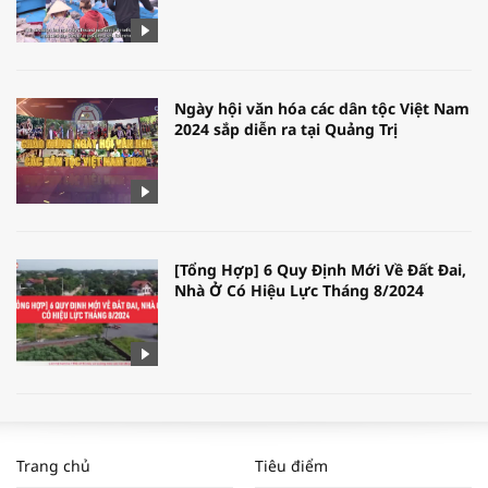
Ngày hội văn hóa các dân tộc Việt Nam
2024 sắp diễn ra tại Quảng Trị
[Tổng Hợp] 6 Quy Định Mới Về Đất Đai,
Nhà Ở Có Hiệu Lực Tháng 8/2024
WORLDBANK DỰ BÁO KINH TẾ VIỆT
NAM NĂM 2024 VÀ NĂM 2025 | NHỊP
Trang chủ
Tiêu điểm
ĐẬP THỊ TRƯỜNG #62