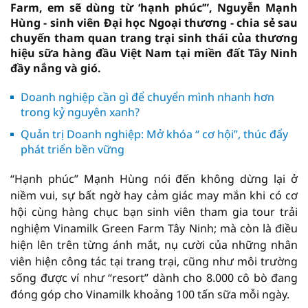
Farm, em sẽ dùng từ ‘hạnh phúc’”, Nguyễn Mạnh
Hùng - sinh viên Đại học Ngoại thương - chia sẻ sau
chuyến tham quan trang trại sinh thái của thương
hiệu sữa hàng đầu Việt Nam tại miền đất Tây Ninh
đầy nắng và gió.
Doanh nghiệp cần gì để chuyển mình nhanh hơn
trong kỷ nguyên xanh?
Quản trị Doanh nghiệp: Mở khóa “ cơ hội”, thúc đẩy
phát triển bền vững
“Hạnh phúc” Mạnh Hùng nói đến không dừng lại ở
niềm vui, sự bất ngờ hay cảm giác may mắn khi có cơ
hội cùng hàng chục bạn sinh viên tham gia tour trải
nghiệm Vinamilk Green Farm Tây Ninh; mà còn là điều
hiện lên trên từng ánh mắt, nụ cười của những nhân
viên hiện công tác tại trang trại, cũng như môi trường
sống được ví như “resort” dành cho 8.000 cô bò đang
đóng góp cho Vinamilk khoảng 100 tấn sữa mỗi ngày.