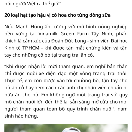
nói người Việt ra thế giới”.
20 loại hạt tạo hậu vị cỏ hoa cho từng dòng sữa
Nếu Mạnh Hùng ấn tượng với mô hình nông nghiệp
bền vững tại Vinamilk Green Farm Tây Ninh, phấn
khích là cảm xúc của Đoàn Đức Long - sinh viên Đại học
Kinh tế TP.HCM - khi được tận mắt chứng kiến và tận
tay cho những cô bò tại trang trại ăn cỏ.
“Khi được nhận lời mời tham quan, em nghĩ bản thân
chỉ được ngồi xe điện dạo một vòng trang trại thôi.
Thực tế, em còn được vào tới chuồng bò, tận tay cho
bò ăn cỏ hay xem cách các anh chị nhân viên chuẩn bị
bữa ăn cho bò. Em không ngờ một trang trại với quy
mô chăn nuôi lớn đến thế lại sẵn sàng mở cửa cho mọi
người tham quan toàn bộ quy trình chăn nuôi”, nam
sinh hào hứng.