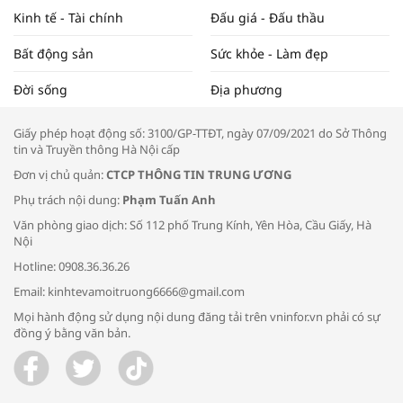
Kinh tế - Tài chính
Đấu giá - Đấu thầu
Bất động sản
Sức khỏe - Làm đẹp
Tọa đàm “Xúc tiến thương mại: Khơi
Đời sống
Địa phương
thông đầu ra cho sản phẩm OCOP”
Giấy phép hoạt động số: 3100/GP-TTĐT, ngày 07/09/2021 do Sở Thông
tin và Truyền thông Hà Nội cấp
Đơn vị chủ quản:
CTCP THÔNG TIN TRUNG ƯƠNG
Phụ trách nội dung:
Phạm Tuấn Anh
Bác sĩ tư vấn cách phòng tránh bệnh
Văn phòng giao dịch: Số 112 phố Trung Kính, Yên Hòa, Cầu Giấy, Hà
đường hô hấp trong thời tiết giao mùa
Nội
Hotline: 0908.36.36.26
Email: kinhtevamoitruong6666@gmail.com
Mọi hành động sử dụng nội dung đăng tải trên vninfor.vn phải có sự
đồng ý bằng văn bản.
Trao yêu thương cho em