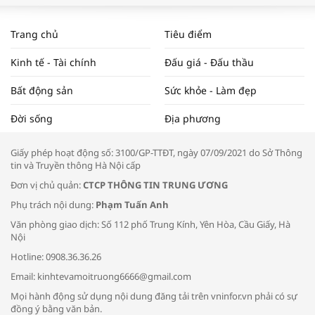
WORLDBANK DỰ BÁO KINH TẾ VIỆT
NAM NĂM 2024 VÀ NĂM 2025 | NHỊP
Trang chủ
Tiêu điểm
ĐẬP THỊ TRƯỜNG #62
Kinh tế - Tài chính
Đấu giá - Đấu thầu
Bất động sản
Sức khỏe - Làm đẹp
Tọa đàm “Xúc tiến thương mại: Khơi
Đời sống
Địa phương
thông đầu ra cho sản phẩm OCOP”
Giấy phép hoạt động số: 3100/GP-TTĐT, ngày 07/09/2021 do Sở Thông
tin và Truyền thông Hà Nội cấp
Đơn vị chủ quản:
CTCP THÔNG TIN TRUNG ƯƠNG
Phụ trách nội dung:
Phạm Tuấn Anh
Bác sĩ tư vấn cách phòng tránh bệnh
Văn phòng giao dịch: Số 112 phố Trung Kính, Yên Hòa, Cầu Giấy, Hà
đường hô hấp trong thời tiết giao mùa
Nội
Hotline: 0908.36.36.26
Email: kinhtevamoitruong6666@gmail.com
Mọi hành động sử dụng nội dung đăng tải trên vninfor.vn phải có sự
đồng ý bằng văn bản.