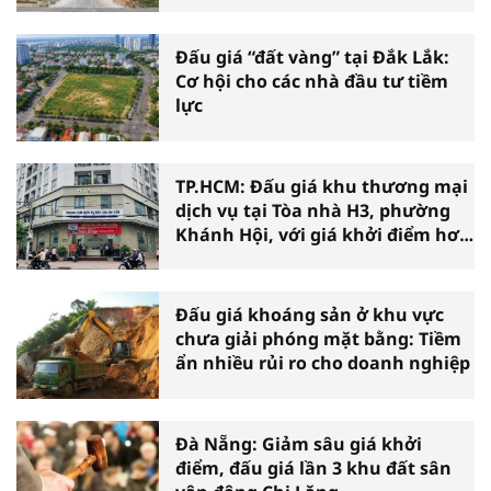
Cà Mau
Đấu giá “đất vàng” tại Đắk Lắk:
Cơ hội cho các nhà đầu tư tiềm
lực
TP.HCM: Đấu giá khu thương mại
dịch vụ tại Tòa nhà H3, phường
Khánh Hội, với giá khởi điểm hơn
36 tỷ đồng
Đấu giá khoáng sản ở khu vực
chưa giải phóng mặt bằng: Tiềm
ẩn nhiều rủi ro cho doanh nghiệp
Đà Nẵng: Giảm sâu giá khởi
điểm, đấu giá lần 3 khu đất sân