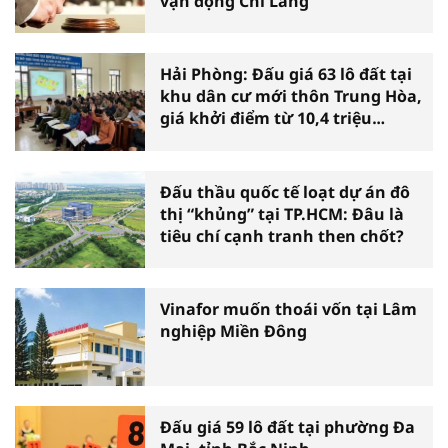
vận động Chi Lăng
Hải Phòng: Đấu giá 63 lô đất tại
khu dân cư mới thôn Trung Hòa,
giá khởi điểm từ 10,4 triệu
đồng/m2
Đấu thầu quốc tế loạt dự án đô
thị “khủng” tại TP.HCM: Đâu là
tiêu chí cạnh tranh then chốt?
Vinafor muốn thoái vốn tại Lâm
nghiệp Miền Đông
Đấu giá 59 lô đất tại phường Đa