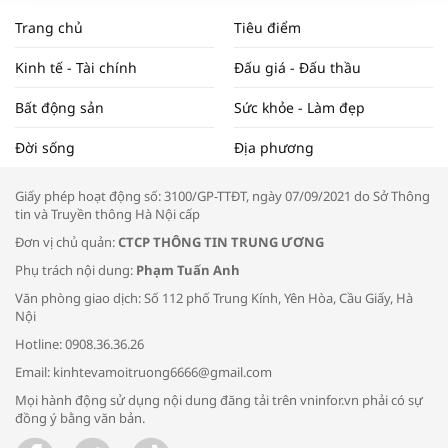
NAM NĂM 2024 VÀ NĂM 2025 | NHỊP
Trang chủ
Tiêu điểm
ĐẬP THỊ TRƯỜNG #62
Kinh tế - Tài chính
Đấu giá - Đấu thầu
Bất động sản
Sức khỏe - Làm đẹp
Tọa đàm “Xúc tiến thương mại: Khơi
Đời sống
Địa phương
thông đầu ra cho sản phẩm OCOP”
Giấy phép hoạt động số: 3100/GP-TTĐT, ngày 07/09/2021 do Sở Thông
tin và Truyền thông Hà Nội cấp
Đơn vị chủ quản:
CTCP THÔNG TIN TRUNG ƯƠNG
Phụ trách nội dung:
Phạm Tuấn Anh
Bác sĩ tư vấn cách phòng tránh bệnh
Văn phòng giao dịch: Số 112 phố Trung Kính, Yên Hòa, Cầu Giấy, Hà
đường hô hấp trong thời tiết giao mùa
Nội
Hotline: 0908.36.36.26
Email: kinhtevamoitruong6666@gmail.com
Mọi hành động sử dụng nội dung đăng tải trên vninfor.vn phải có sự
đồng ý bằng văn bản.
Trao yêu thương cho em