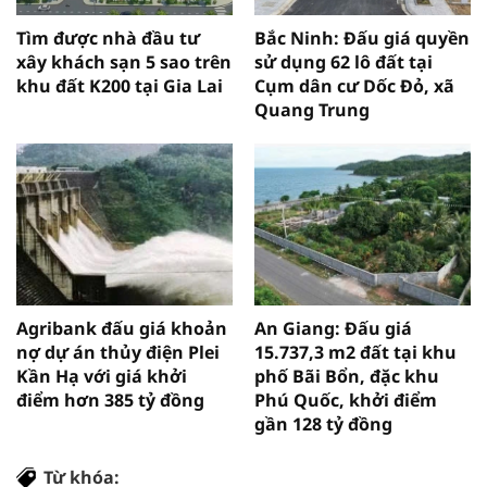
Tìm được nhà đầu tư
Bắc Ninh: Đấu giá quyền
xây khách sạn 5 sao trên
sử dụng 62 lô đất tại
khu đất K200 tại Gia Lai
Cụm dân cư Dốc Đỏ, xã
Quang Trung
Agribank đấu giá khoản
An Giang: Đấu giá
nợ dự án thủy điện Plei
15.737,3 m2 đất tại khu
Kần Hạ với giá khởi
phố Bãi Bổn, đặc khu
điểm hơn 385 tỷ đồng
Phú Quốc, khởi điểm
gần 128 tỷ đồng
Từ khóa: