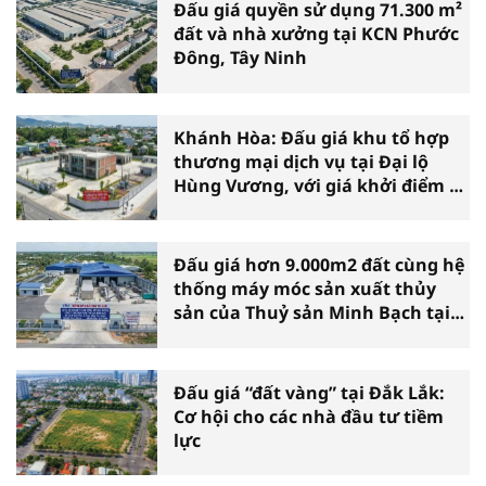
Đấu giá quyền sử dụng 71.300 m²
đất và nhà xưởng tại KCN Phước
Đông, Tây Ninh
Khánh Hòa: Đấu giá khu tổ hợp
thương mại dịch vụ tại Đại lộ
Hùng Vương, với giá khởi điểm 39
tỷ đồng
Đấu giá hơn 9.000m2 đất cùng hệ
thống máy móc sản xuất thủy
sản của Thuỷ sản Minh Bạch tại
Cà Mau
Đấu giá “đất vàng” tại Đắk Lắk:
Cơ hội cho các nhà đầu tư tiềm
lực