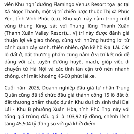
viên Khu nghỉ dưỡng Flamingo Venus Resort tọa lạc tại
Xã Ngọc Thanh, một vị trí chiến lược thuộc Thị xã Phúc
Yên, tỉnh Vĩnh Phúc (cũ). Khu vực này nằm trong một
vùng thung lũng, sát với Thung lũng Thanh Xuân
(Thanh Xuân Valley Resort)… Vị trí này được đánh giá
thuận lợi về giao thông, cùng với những hưởng lợi từ
cảnh quan cây xanh, thiên nhiên, gần kề hồ Đại Lải. Các
lô đất ở, đất thương phẩm cũng nằm ở vị trí kết nối dễ
dàng với các tuyến đường huyết mạch, giúp việc di
chuyển từ Hà Nội và các tỉnh lân cận trở nên nhanh
chóng, chỉ mất khoảng 45-60 phút lái xe.
Cuối năm 2025, Doanh nghiệp đấu giá tư nhân Trung
Quân cũng đã tổ chức đấu giá thành công 15 lô đất ở,
đất thương phẩm thuộc dự án Khu du lịch sinh thái Đại
Lải - Khu B phường Xuân Hòa, tỉnh Phú Thọ này với
tổng giá trúng đấu giá là 103,92 tỷ đồng, chênh lệch
tăng 45,504 tỷ đồng so với giá khởi điểm.