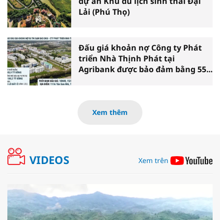
dự án Khu du lịch sinh thái Đại
Lải (Phú Thọ)
Đấu giá khoản nợ Công ty Phát
triển Nhà Thịnh Phát tại
Agribank được bảo đảm bằng 55
lô đất xã Vĩnh Lộc (TP.HCM)
Xem thêm
VIDEOS
Xem trên