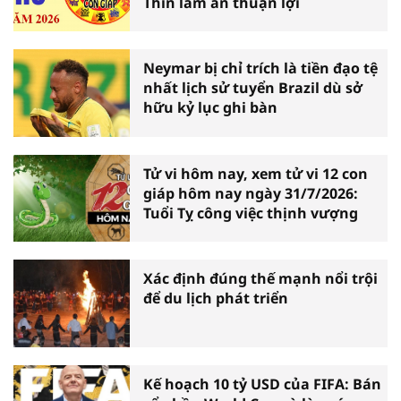
Thìn làm ăn thuận lợi
Neymar bị chỉ trích là tiền đạo tệ
nhất lịch sử tuyển Brazil dù sở
hữu kỷ lục ghi bàn
Tử vi hôm nay, xem tử vi 12 con
giáp hôm nay ngày 31/7/2026:
Tuổi Tỵ công việc thịnh vượng
Xác định đúng thế mạnh nổi trội
để du lịch phát triển
Kế hoạch 10 tỷ USD của FIFA: Bán