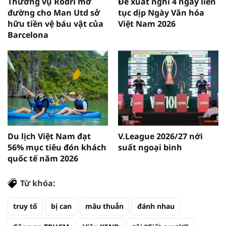
Thương vụ Rodri mở
Đề xuất nghỉ 4 ngày liên
đường cho Man Utd sở
tục dịp Ngày Văn hóa
hữu tiền vệ báu vật của
Việt Nam 2026
Barcelona
Du lịch Việt Nam đạt
V.League 2026/27 nới
56% mục tiêu đón khách
suất ngoại binh
quốc tế năm 2026
Từ khóa:
truy tố
bị can
mâu thuẫn
đánh nhau