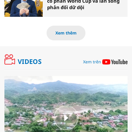
cổ phần World Cup và làn sóng
phản đối dữ dội
Xem thêm
VIDEOS
Xem trên