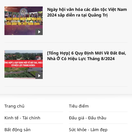
Ngày hội văn hóa các dân tộc Việt Nam
2024 sắp diễn ra tại Quảng Trị
[Tổng Hợp] 6 Quy Định Mới Về Đất Đai,
Nhà Ở Có Hiệu Lực Tháng 8/2024
WORLDBANK DỰ BÁO KINH TẾ VIỆT
NAM NĂM 2024 VÀ NĂM 2025 | NHỊP
Trang chủ
Tiêu điểm
ĐẬP THỊ TRƯỜNG #62
Kinh tế - Tài chính
Đấu giá - Đấu thầu
Bất động sản
Sức khỏe - Làm đẹp