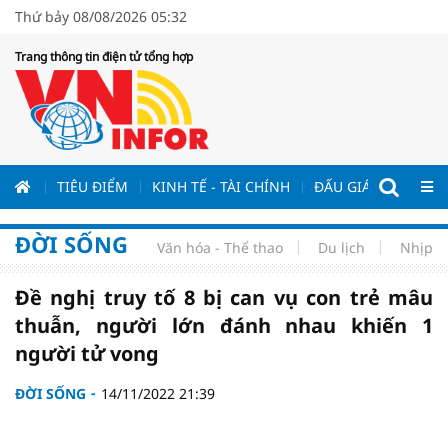
Thứ bảy 08/08/2026 05:32
Trang thông tin điện tử tổng hợp
ƯƠNG
TIÊU ĐIỂM
KINH TẾ - TÀI CHÍNH
ĐẤU GIÁ - ĐẤU THẦ
ĐỜI SỐNG
Văn hóa - Thể thao
Du lịch
Nhịp s
Đề nghị truy tố 8 bị can vụ con trẻ mâu
thuẫn, người lớn đánh nhau khiến 1
người tử vong
ĐỜI SỐNG
14/11/2022 21:39