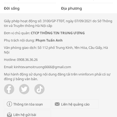
Tọa đàm “Xúc tiến thương mại: Khơi
Đời sống
Địa phương
thông đầu ra cho sản phẩm OCOP”
Giấy phép hoạt động số: 3100/GP-TTĐT, ngày 07/09/2021 do Sở Thông
tin và Truyền thông Hà Nội cấp
Đơn vị chủ quản:
CTCP THÔNG TIN TRUNG ƯƠNG
Phụ trách nội dung:
Phạm Tuấn Anh
Bác sĩ tư vấn cách phòng tránh bệnh
Văn phòng giao dịch: Số 112 phố Trung Kính, Yên Hòa, Cầu Giấy, Hà
đường hô hấp trong thời tiết giao mùa
Nội
Hotline: 0908.36.36.26
Email: kinhtevamoitruong6666@gmail.com
Mọi hành động sử dụng nội dung đăng tải trên vninfor.vn phải có sự
đồng ý bằng văn bản.
Trao yêu thương cho em
Thông tin tòa soạn
Liên hệ quảng cáo
Liên hệ gửi bài