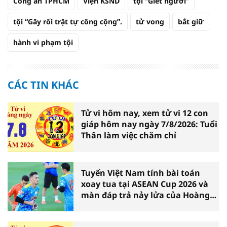
Công an TPHCM
Viện KSND
tội “Giết người”
tội “Gây rối trật tự công cộng”.
tử vong
bắt giữ
hành vi phạm tội
CÁC TIN KHÁC
Tử vi hôm nay, xem tử vi 12 con
giáp hôm nay ngày 7/8/2026: Tuổi
Thân làm việc chăm chỉ
Tuyển Việt Nam tính bài toán
xoay tua tại ASEAN Cup 2026 và
màn đáp trả nảy lửa của Hoàng
Hên