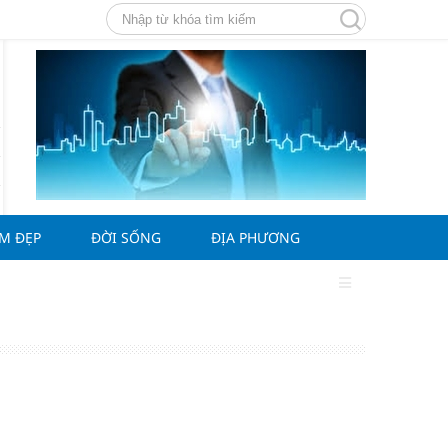
ÀM ĐẸP
ĐỜI SỐNG
ĐỊA PHƯƠNG
g