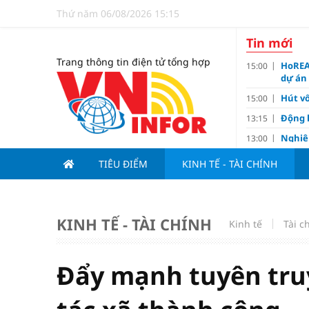
Thứ năm 06/08/2026 15:15
Tin mới
Trang thông tin điện tử tổng hợp
HoREA
15:00
dự án
Hút vố
15:00
Động 
13:15
Nghiê
13:00
Vì sa
11:00
TIÊU ĐIỂM
KINH TẾ - TÀI CHÍNH
Dùng l
10:10
Giá v
10:10
Tuyển 
10:07
KINH TẾ - TÀI CHÍNH
Kinh tế
Tài c
nảy l
Đề xu
09:15
Đẩy mạnh tuyên tr
Khơi 
09:00