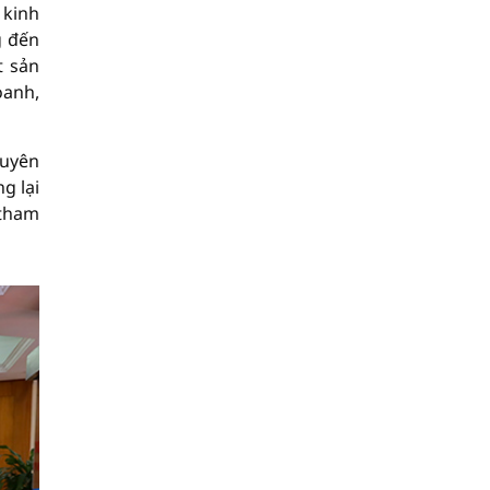
 kinh
g đến
t sản
oanh,
tuyên
g lại
 tham