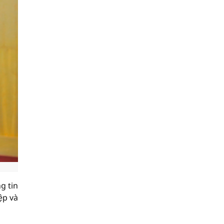
g tin
ệp và