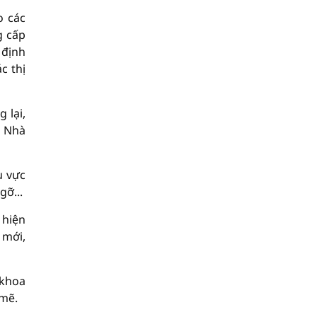
o các
g cấp
 định
c thị
 lại,
i Nhà
u vực
gỡ...
 hiện
 mới,
 khoa
 mẽ.