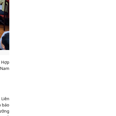
h Hợp
t Nam
 Liên
à báo
rưởng