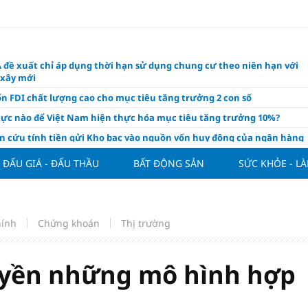
 đề xuất chỉ áp dụng thời hạn sử dụng chung cư theo niên hạn với
 xây mới
n FDI chất lượng cao cho mục tiêu tăng trưởng 2 con số
lực nào để Việt Nam hiện thực hóa mục tiêu tăng trưởng 10%?
n cứu tính tiền gửi Kho bạc vào nguồn vốn huy động của ngân hàng
o Mỹ cùng Nhật Bản "nâng đỡ" đồng yên?
ĐẤU GIÁ - ĐẤU THẦU
BẤT ĐỘNG SẢN
SỨC KHỎE - L
á tía tô thế nào để hỗ trợ làm đẹp da, mượt tóc?
àng hôm nay 6/8: "Nhảy vọt" sau một đêm
Việt Nam tính bài toán xoay tua tại ASEAN Cup 2026 và màn đáp trả
hính
Chứng khoán
Thị trường
ửa của Hoàng Hên
ất đưa kim cương vào ngành nghề kinh doanh có điều kiện như vàn
uyền những mô hình hợp
thông nguồn cung vật liệu xây dựng