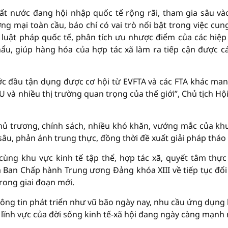
ất nước đang hội nhập quốc tế rộng rãi, tham gia sâu và
ng mại toàn cầu, báo chí có vai trò nổi bật trong việc cun
đề luật pháp quốc tế, phân tích ưu nhược điểm của các hiệp
ẩu, giúp hàng hóa của hợp tác xã làm ra tiếp cận được cá
ớc đầu tận dụng được cơ hội từ EVFTA và các FTA khác mang
à nhiều thị trường quan trọng của thế giới”, Chủ tịch Hộ
chủ trương, chính sách, nhiều khó khăn, vướng mắc của kh
 sâu, phản ánh trung thực, đồng thời đề xuất giải pháp tháo 
cùng khu vực kinh tế tập thể, hợp tác xã, quyết tâm thực
m Ban Chấp hành Trung ương Đảng khóa XIII về tiếp tục đổi
trong giai đoạn mới.
hông tin phát triển như vũ bão ngày nay, nhu cầu ứng dụng
 lĩnh vực của đời sống kinh tế-xã hội đang ngày càng mạnh