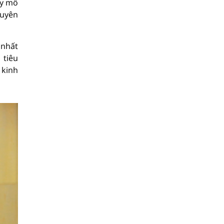
uy mô
tuyên
 nhất
 tiêu
 kinh