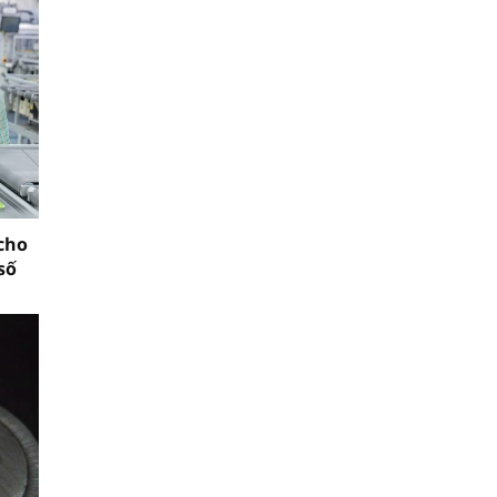
cho
số