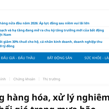
àng nửa đầu năm 2026: Áp lực đằng sau niềm vui lãi lớn
oạch và hạ tầng đang mở ra chu kỳ tăng trưởng mới của bất động
iệt Nam
ất giảm 30% thuế cho hộ, cá nhân kinh doanh, doanh nghiệp thu
0 tỷ đồng
ng hôm nay 7/8: Thị trường lặng sóng
ĐẤU GIÁ - ĐẤU THẦU
BẤT ĐỘNG SẢN
SỨC KHỎE - L
y mua nhà tăng cao, thị trường đối mặt sức ép thanh khoản
người trẻ quốc tế xem Phú Quốc là “thiên đường lập nghiệp”
g vụ Rodri mở đường cho Man Utd sở hữu tiền vệ báu vật của
lona
hính
Chứng khoán
Thị trường
ách thức đối với tham vọng công nghệ của Đông Nam Á
òng đấu giá 57 lô đất tại phường Kiến An, với giá khởi điểm từ 18
 hàng hóa, xử lý nghiê
 đồng/m2
t nghỉ 4 ngày liên tục dịp Ngày Văn hóa Việt Nam 2026