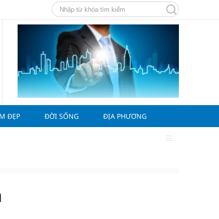
ÀM ĐẸP
ĐỜI SỐNG
ĐỊA PHƯƠNG
m