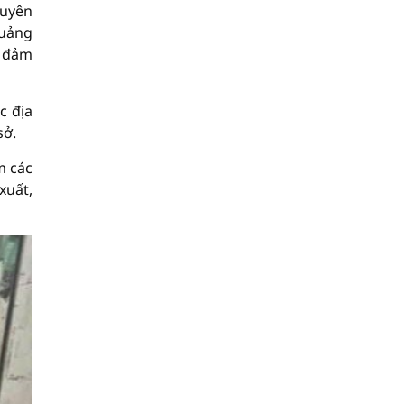
Tuyên
Quảng
o đảm
c địa
sở.
m các
xuất,