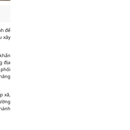
nh để
u xây
 khẩn
g địa
 phối
 năng
p xã,
hường
 hành