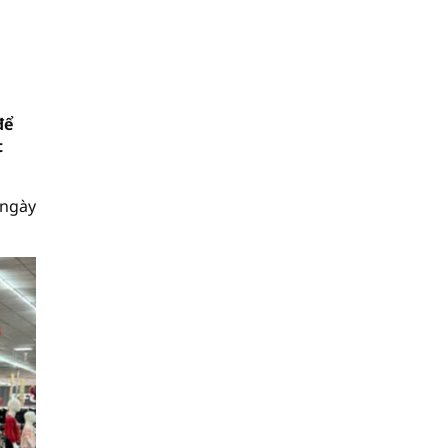
để
t
 ngày