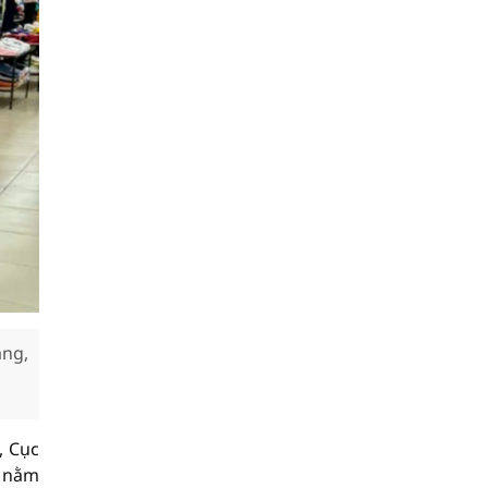
àng,
, Cục
ố nằm