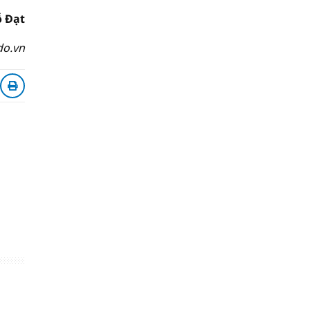
 Đạt
do.vn