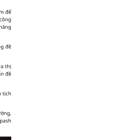
am để
 công
 năng
ng đề
a thị
ấn đề
 tịch
ường,
opash