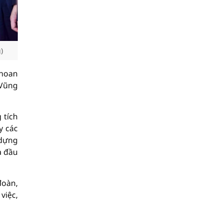
)
 hoan
 Vũng
 tích
y các
 dựng
à đầu
đoàn,
việc,