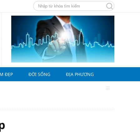
ÀM ĐẸP
ĐỜI SỐNG
ĐỊA PHƯƠNG
p