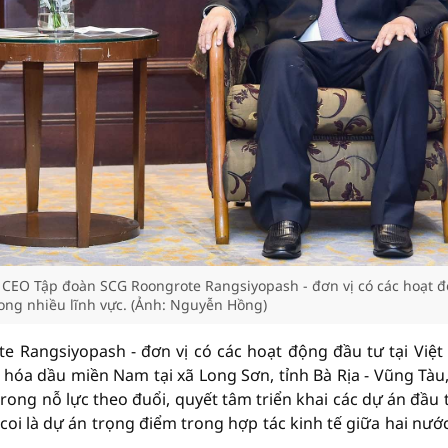
 CEO Tập đoàn SCG Roongrote Rangsiyopash - đơn vị có các hoạt 
rong nhiều lĩnh vực. (Ảnh: Nguyễn Hồng)
e Rangsiyopash - đơn vị có các hoạt động đầu tư tại Việ
 hóa dầu miền Nam tại xã Long Sơn, tỉnh Bà Rịa - Vũng Tàu
ong nỗ lực theo đuổi, quyết tâm triển khai các dự án đầu t
coi là dự án trọng điểm trong hợp tác kinh tế giữa hai nước