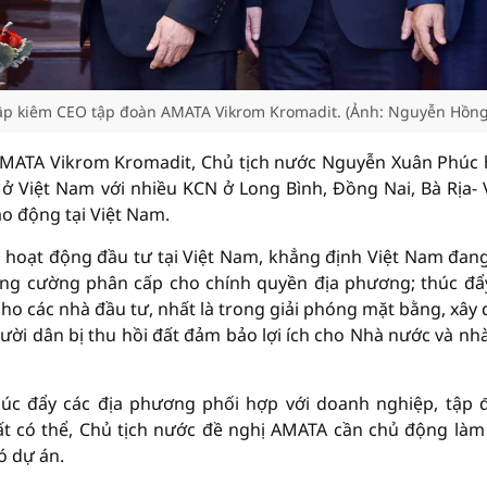
lập kiêm CEO tập đoàn AMATA Vikrom Kromadit. (Ảnh: Nguyễn Hồng
 AMATA Vikrom Kromadit, Chủ tịch nước Nguyễn Xuân Phúc
 Việt Nam với nhiều KCN ở Long Bình, Đồng Nai, Bà Rịa-
ao động tại Việt Nam.
hoạt động đầu tư tại Việt Nam, khẳng định Việt Nam đang
tăng cường phân cấp cho chính quyền địa phương; thúc đẩ
ho các nhà đầu tư, nhất là trong giải phóng mặt bằng, xây
gười dân bị thu hồi đất đảm bảo lợi ích cho Nhà nước và nh
húc đẩy các địa phương phối hợp với doanh nghiệp, tập 
t có thể, Chủ tịch nước đề nghị AMATA cần chủ động làm 
ó dự án.