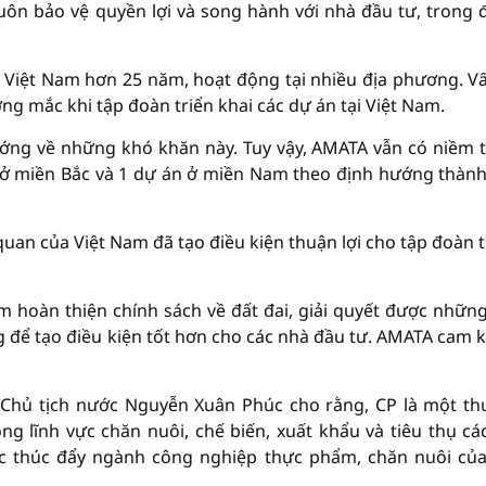
uôn bảo vệ quyền lợi và song hành với nhà đầu tư, trong 
i Việt Nam hơn 25 năm, hoạt động tại nhiều địa phương. V
ng mắc khi tập đoàn triển khai các dự án tại Việt Nam.
ớng về những khó khăn này. Tuy vậy, AMATA vẫn có niềm t
n ở miền Bắc và 1 dự án ở miền Nam theo định hướng thàn
an của Việt Nam đã tạo điều kiện thuận lợi cho tập đoàn 
hoàn thiện chính sách về đất đai, giải quyết được nhữn
g để tạo điều kiện tốt hơn cho các nhà đầu tư. AMATA cam k
 Chủ tịch nước Nguyễn Xuân Phúc cho rằng, CP là một t
rong lĩnh vực chăn nuôi, chế biến, xuất khẩu và tiêu thụ cá
ệc thúc đẩy ngành công nghiệp thực phẩm, chăn nuôi của