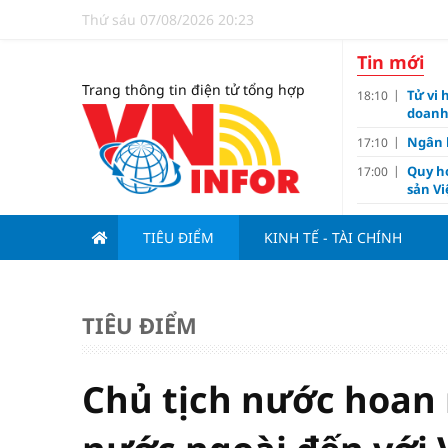
Thứ sáu 07/08/2026 20:23
Tin mới
Trang thông tin điện tử tổng hợp
Tử vi 
18:10
doanh
Ngân h
17:10
Quy h
17:00
sản V
Đề xu
15:13
dưới 1
TIÊU ĐIỂM
KINH TẾ - TÀI CHÍNH
Giá và
15:10
Lãi va
15:00
TIÊU ĐIỂM
Lý do 
13:00
Thươn
11:02
Barce
Chủ tịch nước hoan
Ba th
11:00
Hải Ph
10:05
triệu