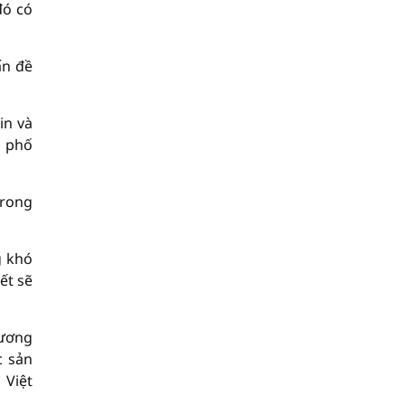
đó có
ấn đề
in và
h phố
trong
g khó
ết sẽ
hương
c sản
 Việt