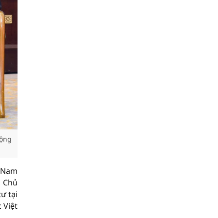
động
t Nam
, Chủ
ư tại
 Việt