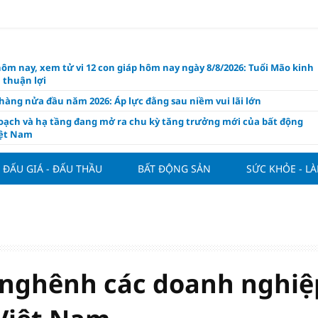
hôm nay, xem tử vi 12 con giáp hôm nay ngày 8/8/2026: Tuổi Mão kinh
 thuận lợi
àng nửa đầu năm 2026: Áp lực đằng sau niềm vui lãi lớn
oạch và hạ tầng đang mở ra chu kỳ tăng trưởng mới của bất động
iệt Nam
ất giảm 30% thuế cho hộ, cá nhân kinh doanh, doanh nghiệp thu
0 tỷ đồng
ĐẤU GIÁ - ĐẤU THẦU
BẤT ĐỘNG SẢN
SỨC KHỎE - L
ng hôm nay 7/8: Thị trường lặng sóng
y mua nhà tăng cao, thị trường đối mặt sức ép thanh khoản
người trẻ quốc tế xem Phú Quốc là “thiên đường lập nghiệp”
g vụ Rodri mở đường cho Man Utd sở hữu tiền vệ báu vật của
lona
 nghênh các doanh nghiệ
ách thức đối với tham vọng công nghệ của Đông Nam Á
òng đấu giá 57 lô đất tại phường Kiến An, với giá khởi điểm từ 18
 đồng/m2