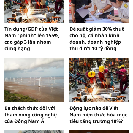
Tín dụng/GDP của Việt
Đề xuất giảm 30% thuế
Nam "phình" lên 155%,
cho hộ, cá nhân kinh
cao gấp 3 lần nhóm
doanh, doanh nghiệp
cùng hạng
thu dưới 10 tỷ đồng
Ba thách thức đối với
Động lực nào để Việt
tham vọng công nghệ
Nam hiện thực hóa mục
của Đông Nam Á
tiêu tăng trưởng 10%?