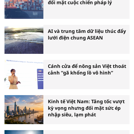
đối mặt cuộc chiến pháp lý
AI và trung tâm dữ liệu thúc đẩy
lưới điện chung ASEAN
Cánh cửa để nông sản Việt thoát
cảnh “gã khổng lồ vô hình”
Kinh tế Việt Nam: Tăng tốc vượt
kỳ vọng nhưng đối mặt sức ép
nhập siêu, lạm phát