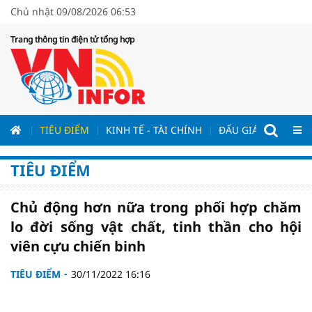
Chủ nhật 09/08/2026 06:53
Trang thông tin điện tử tổng hợp
ƯƠNG
TIÊU ĐIỂM
KINH TẾ - TÀI CHÍNH
ĐẤU GIÁ - ĐẤU THẦ
TIÊU ĐIỂM
Chủ động hơn nữa trong phối hợp chăm
lo đời sống vật chất, tinh thần cho hội
viên cựu chiến binh
TIÊU ĐIỂM
30/11/2022 16:16