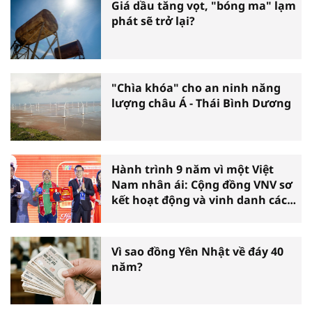
Giá dầu tăng vọt, "bóng ma" lạm
phát sẽ trở lại?
"Chìa khóa" cho an ninh năng
lượng châu Á - Thái Bình Dương
Hành trình 9 năm vì một Việt
Nam nhân ái: Cộng đồng VNV sơ
kết hoạt động và vinh danh các
tấm gương thiện nguyện tiêu
biểu toàn quốc
Vì sao đồng Yên Nhật về đáy 40
năm?