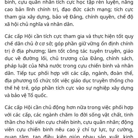
binh, cựu quân nhân tích cực học tập rèn luyện, nâng
cao bản lĩnh chính trị, đạo đức cách mạng; tích cực
tham gia xây dựng, bảo vệ Đảng, chính quyền, chế độ
xã hội chủ nghĩa và nhân dân.
Các cấp Hội cần tích cực tham gia và thực hiện tốt quy
chế dân chủ ở cơ sở; góp phần giữ vững ổn định chính
trị ở địa phương; làm tốt công tác tuyên truyền, giáo
dục về đường lối, chủ trương của Đảng, chính sách,
pháp luật của Nhà nước trong cựu chiến binh và nhân
dân. Tiếp tục phối hợp với các cấp, ngành, đoàn thể,
địa phương tổ chức tốt việc giáo dục truyền thống cho
thế hệ trẻ, góp phần tích cực vào sự nghiệp xây dựng
và bảo vệ Tổ quốc.
Các cấp Hội cần chủ động hơn nữa trong việc phối hợp
với các cấp, các ngành chăm lo đời sống vật chất, tinh
thần cho hội viên cựu chiến binh, cựu quân nhân; động
viên cựu chiến binh nêu cao ý chí tự lực, tự cường,
quan tâm, tạo điều kiện giúp nhau sản xuất, kinh