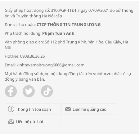
thông đầu ra cho sản phẩm OCOP”
Giấy phép hoạt động số: 3100/GP-TTĐT, ngày 07/09/2021 do Sở Thông
tin và Truyền thông Hà Nội cấp
Đơn vị chủ quản:
CTCP THÔNG TIN TRUNG ƯƠNG
Phụ trách nội dung:
Phạm Tuấn Anh
Bác sĩ tư vấn cách phòng tránh bệnh
Văn phòng giao dịch: Số 112 phố Trung Kính, Yên Hòa, Cầu Giấy, Hà
đường hô hấp trong thời tiết giao mùa
Nội
Hotline: 0908.36.36.26
Email: kinhtevamoitruong6666@gmail.com
Mọi hành động sử dụng nội dung đăng tải trên vninfor.vn phải có sự
đồng ý bằng văn bản.
Trao yêu thương cho em
Thông tin tòa soạn
Liên hệ quảng cáo
Liên hệ gửi bài
Kon Tum giải cứu nạn nhân bị lừa bán
sang Campuchia