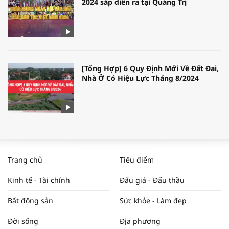
2024 sắp diễn ra tại Quảng Trị
[Tổng Hợp] 6 Quy Định Mới Về Đất Đai,
Nhà Ở Có Hiệu Lực Tháng 8/2024
WORLDBANK DỰ BÁO KINH TẾ VIỆT
NAM NĂM 2024 VÀ NĂM 2025 | NHỊP
Trang chủ
Tiêu điểm
ĐẬP THỊ TRƯỜNG #62
Kinh tế - Tài chính
Đấu giá - Đấu thầu
Bất động sản
Sức khỏe - Làm đẹp
Tọa đàm “Xúc tiến thương mại: Khơi
Đời sống
Địa phương