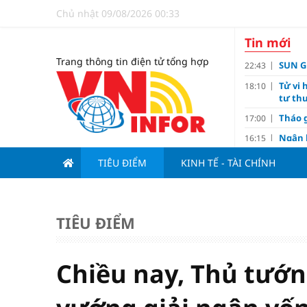
Chủ nhật 09/08/2026 00:33
Tin mới
Trang thông tin điện tử tổng hợp
SUN GR
22:43
Tử vi 
18:10
tư thu
Tháo g
17:00
Ngân 
16:15
Tín d
14:10
TIÊU ĐIỂM
KINH TẾ - TÀI CHÍNH
hạng
Đồng T
11:00
Nguyễ
10:32
TIÊU ĐIỂM
3-1 ở 
Giá và
10:23
Các c
09:00
Chiều nay, Thủ tướn
Lợi í
08:15