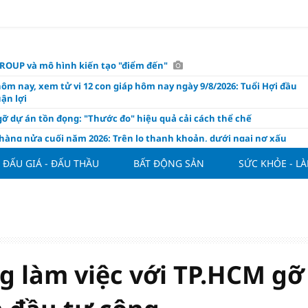
OUP và mô hình kiến tạo "điểm đến"
hôm nay, xem tử vi 12 con giáp hôm nay ngày 9/8/2026: Tuổi Hợi đầu
ận lợi
ỡ dự án tồn đọng: "Thước đo" hiệu quả cải cách thể chế
hàng nửa cuối năm 2026: Trên lo thanh khoản, dưới ngại nợ xấu
ụng/GDP của Việt Nam "phình" lên 155%, cao gấp 3 lần nhóm cùng
ĐẤU GIÁ - ĐẤU THẦU
BẤT ĐỘNG SẢN
SỨC KHỎE - L
háp: Đấu giá 58.965 m² đất và nhà xưởng tại xã Tân Hồng
n Đình Bắc tỏa sáng với cú đúp giúp tuyển Việt Nam hạ Campuchia
ASEAN Cup 2026
ng hôm nay 8/8: Vàng thế giới "nhảy vọt"
ổ phiếu IPO có được phân bổ dòng vốn mới từ nâng hạng thị trường?
g làm việc với TP.HCM gỡ
ch của nước chanh gừng