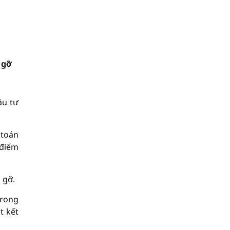
 gỡ
ầu tư
 toán
 điểm
 gỡ.
trong
t kết