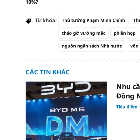
10%?
Từ khóa:
Thủ tướng Phạm Minh Chính
Th
tháo gỡ vướng mắc
phiên họp
nguồn ngân sách Nhà nước
vốn 
CÁC TIN KHÁC
Nhu cầ
Đông 
Tiêu điểm