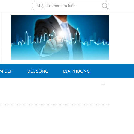
ÀM ĐẸP
ĐỜI SỐNG
ĐỊA PHƯƠNG