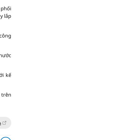
 phối
y lắp
 công
 nước
ới kế
 trên
n