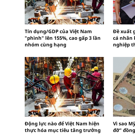
Tín dụng/GDP của Việt Nam
Đề xuất 
"phình" lên 155%, cao gấp 3 lần
cá nhân 
nhóm cùng hạng
nghiệp t
Động lực nào để Việt Nam hiện
Vì sao M
thực hóa mục tiêu tăng trưởng
đỡ" đồng