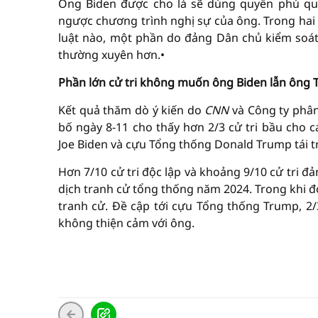
Ông Biden được cho là sẽ dùng quyền phủ q
ngược chương trình nghị sự của ông. Trong hai
luật nào, một phần do đảng Dân chủ kiểm soá
thường xuyên hơn.•
Phần lớn cử tri không muốn ông Biden lẫn ông T
Kết quả thăm dò ý kiến do
CNN
và Công ty phân
bố ngày 8-11 cho thấy hơn 2/3 cử tri bầu ch
Joe Biden và cựu Tổng thống Donald Trump tái 
Hơn 7/10 cử tri độc lập và khoảng 9/10 cử tri 
dịch tranh cử tổng thống năm 2024. Trong khi đó
tranh cử. Đề cập tới cựu Tổng thống Trump, 2/
không thiện cảm với ông.