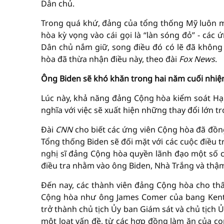
Dân chủ.
Trong quá khứ, đảng của tổng thống Mỹ luôn m
hòa kỳ vọng vào cái gọi là “làn sóng đỏ” - các 
Dân chủ nắm giữ, song điều đó có lẽ đã không 
hòa đã thừa nhận điều này, theo đài
Fox News
.
Ông Biden sẽ khó khăn trong hai năm cuối nhiệ
Lúc này, khả năng đảng Cộng hòa kiểm soát Hạ v
nghĩa với việc sẽ xuất hiện những thay đổi lớn 
Đài
CNN
cho biết các ứng viên Cộng hòa đã đồn
Tổng thống Biden sẽ đối mặt với các cuộc điều t
nghị sĩ đảng Cộng hòa quyền lãnh đạo một số 
điều tra nhằm vào ông Biden, Nhà Trắng và thậm 
Đến nay, các thành viên đảng Cộng hòa cho thấ
Cộng hòa như ông James Comer của bang Kentu
trở thành chủ tịch Ủy ban Giám sát và chủ tịch 
một loạt vấn đề, từ các hợp đồng làm ăn của co