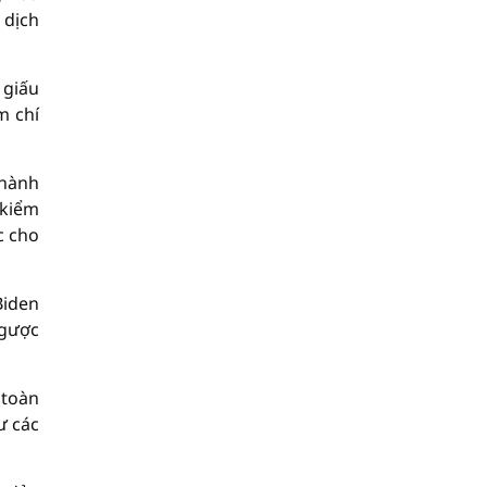
 dịch
 giấu
m chí
thành
 kiểm
c cho
Biden
ngược
 toàn
ư các