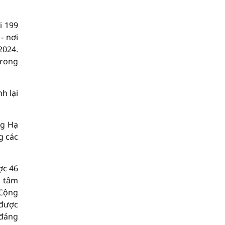
i 199
- nơi
2024.
trong
h lại
ng Hạ
g các
ợc 46
h tâm
 Cộng
 được
 đảng