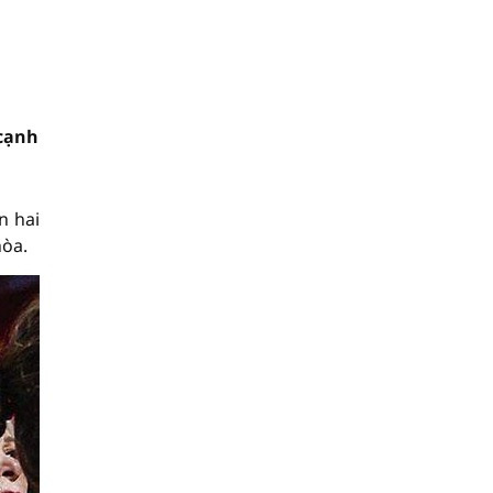
 cạnh
n hai
hòa.