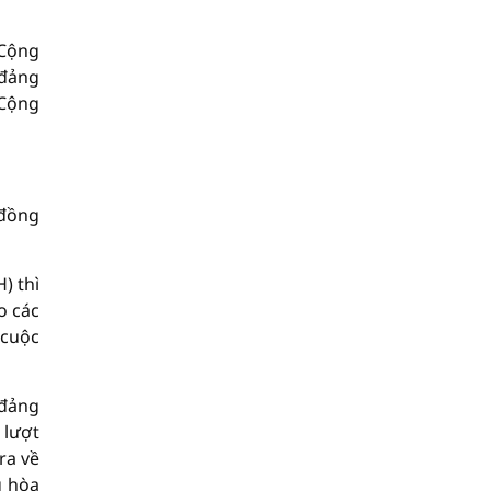
 Cộng
 đảng
 Cộng
 đồng
) thì
o các
 cuộc
 đảng
 lượt
ra về
g hòa