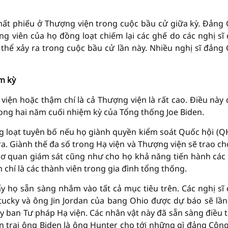
ất phiếu ở Thượng viện trong cuộc bầu cử giữa kỳ. Đảng
ứng viên của họ đồng loạt chiếm lại các ghế do các nghị sĩ
thể xảy ra trong cuộc bầu cử lần này. Nhiều nghị sĩ đảng
m kỳ
iện hoặc thậm chí là cả Thượng viện là rất cao. Điều này
trong hai năm cuối nhiệm kỳ của Tổng thống Joe Biden.
g loạt tuyên bố nếu họ giành quyền kiểm soát Quốc hội (QH
ra. Giành thế đa số trong Hạ viện và Thượng viện sẽ trao ch
cơ quan giám sát cũng như cho họ khả năng tiến hành các
chí là các thành viên trong gia đình tổng thống.
y họ sẵn sàng nhắm vào tất cả mục tiêu trên. Các nghị sĩ
cky và ông Jin Jordan của bang Ohio được dự báo sẽ lần
Ủy ban Tư pháp Hạ viện. Các nhân vật này đã sẵn sàng điều t
n trai ông Biden là ông Hunter cho tới những gì đảng Cộn