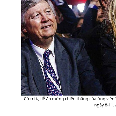
Cử tri tại lễ ăn mừng chiến thắng của ứng viê
ngày 8-11