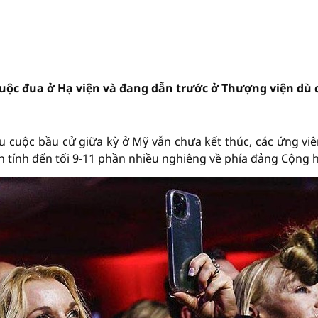
uộc đua ở Hạ viện và đang dẫn trước ở Thượng viện dù
ếu cuộc bầu cử giữa kỳ ở Mỹ vẫn chưa kết thúc, các ứng viê
n tính đến tối 9-11 phần nhiều nghiêng về phía đảng Cộng 