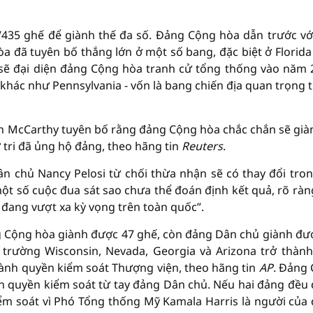
/435 ghế để giành thế đa số. Đảng Cộng hòa dẫn trước vớ
đã tuyên bố thắng lớn ở một số bang, đặc biệt ở Florida 
sẽ đại diện đảng Cộng hòa tranh cử tổng thống vào năm 
 khác như Pennsylvania - vốn là bang chiến địa quan trọng 
in McCarthy tuyên bố rằng đảng Cộng hòa chắc chắn sẽ giàn
ử tri đã ủng hộ đảng, theo hãng tin
Reuters
.
Dân chủ Nancy Pelosi từ chối thừa nhận sẽ có thay đổi tro
một số cuộc đua sát sao chưa thể đoán định kết quả, rõ ràn
 đang vượt xa kỳ vọng trên toàn quốc”.
ng Cộng hòa giành được 47 ghế, còn đảng Dân chủ giành đư
 trường Wisconsin, Nevada, Georgia và Arizona trở thàn
iành quyền kiểm soát Thượng viện, theo hãng tin
AP
. Đảng
nh quyền kiểm soát từ tay đảng Dân chủ. Nếu hai đảng đều
ểm soát vì Phó Tổng thống Mỹ Kamala Harris là người của