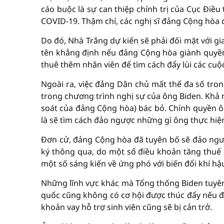
cáo buộc là sự can thiệp chính trị của Cục Điều
COVID-19. Thậm chí, các nghị sĩ đảng Cộng hòa c
Do đó, Nhà Trắng dự kiến sẽ phải đối mặt với g
tên khẳng định nếu đảng Cộng hòa giành quyền
thuê thêm nhân viên để tìm cách đẩy lùi các cuộ
Ngoài ra, việc đảng Dân chủ mất thế đa số tr
trong chương trình nghị sự của ông Biden. Khả n
soát của đảng Cộng hòa) bác bỏ. Chính quyền ô
là sẽ tìm cách đảo ngược những gì ông thực hiệ
Đơn cử, đảng Cộng hòa đã tuyên bố sẽ đảo ngư
ký thông qua, do một số điều khoản tăng thuế
một số sáng kiến về ứng phó với biến đổi khí hậ
Những lĩnh vực khác mà Tổng thống Biden tuyên
quốc cũng không có cơ hội được thúc đẩy nếu 
khoản vay hỗ trợ sinh viên cũng sẽ bị cản trở.