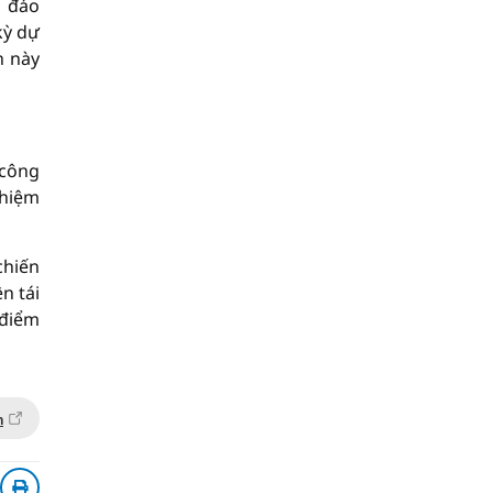
m đảo
kỳ dự
n này
 công
nhiệm
chiến
n tái
 điểm
n