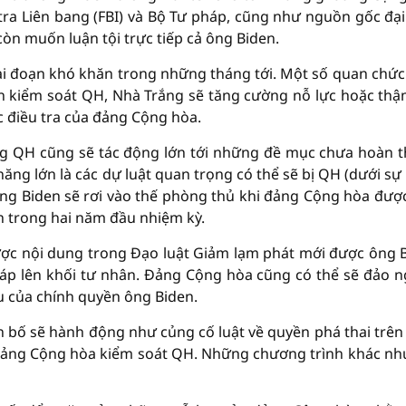
 tra Liên bang (FBI) và Bộ Tư pháp, cũng như nguồn gốc đại
òn muốn luận tội trực tiếp cả ông Biden.
iai đoạn khó khăn trong những tháng tới. Một số quan chức
 kiểm soát QH, Nhà Trắng sẽ tăng cường nỗ lực hoặc thậ
c điều tra của đảng Cộng hòa.
ong QH cũng sẽ tác động lớn tới những đề mục chưa hoàn 
ăng lớn là các dự luật quan trọng có thể sẽ bị QH (dưới sự
ng Biden sẽ rơi vào thế phòng thủ khi đảng Cộng hòa đượ
n trong hai năm đầu nhiệm kỳ.
ợc nội dung trong Đạo luật Giảm lạm phát mới được ông 
 áp lên khối tư nhân. Đảng Cộng hòa cũng có thể sẽ đảo 
u của chính quyền ông Biden.
 bố sẽ hành động như củng cố luật về quyền phá thai trên
đảng Cộng hòa kiểm soát QH. Những chương trình khác nh