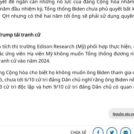
uyết để ngăn cản những nỗ lực của đảng Cộng hòa nhằ
 năm đầu nhiệm kỳ, Tổng thống Biden chưa phủ quyết bất 
t QH nhưng có thể hai năm tới ông sẽ phải sử dụng quyề
rump tái tranh cử
 tích thị trường Edison Research (Mỹ) phối hợp thực hiện,
o các ứng viên Hạ viện Mỹ không muốn Tổng thống đương 
tranh cử vào năm 2024.
đảng Cộng hòa cho biết họ không muốn ông Biden tham gia 
, chưa tới 6/10 cử tri đảng Dân chủ nghĩ rằng ông Biden nê
3 cử tri độc lập và hơn 9/10 cử tri đảng Dân chủ có quan
Nguồn plo.v
CHIA SẺ