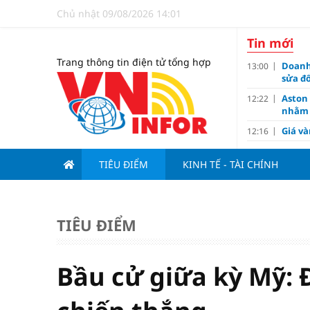
Chủ nhật 09/08/2026 14:01
Tin mới
Trang thông tin điện tử tổng hợp
Doanh
13:00
sửa đổ
Aston
12:22
nhằm 
Giá và
12:16
Họp b
11:59
Nam 2
TIÊU ĐIỂM
KINH TẾ - TÀI CHÍNH
Huế: Đ
11:00
TOD m
11:00
TIÊU ĐIỂM
5 thực
10:11
Big 4
09:10
Thị tr
09:00
Bầu cử giữa kỳ Mỹ: 
Chung 
08:10