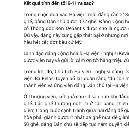
Kết quả tính đến tối 9-11 ra sao?
Trong cuộc đua vào Hạ viện, mỗi đảng cần 218
ghế, đảng Dân chủ được 172 ghế. Đảng Cộng hòa 
có Thống đốc Ron DeSantis được cho là người 
Dù vậy, đảng này cũng gặp thất bại ở những nơi
hầu hết các đợt bầu cử Mỹ.
Lãnh đạo đảng Cộng hòa ở Hạ viện - nghị sĩ Kev
được viện này và gửi lời cám ơn tới hàng triệu c
Trong khi đó, Chủ tịch Hạ viện - nghị sĩ đảng 
viện. Bà Pelosi tuyên bố lạc quan rằng “dù còn 
thành viên và ứng viên đảng Dân chủ tại Hạ viện
Ở Thượng viện, kết quả còn sít sao hơn khi đả
ghế. Các ghế thượng nghị sĩ ở các bang chiến
điểm trong cuộc cạnh tranh giữa hai đảng để g
hòa phải giành được ít nhất ba ghế nữa để già
50 ghế, đảng Dân chủ sẽ tiếp tục nắm quyền ki