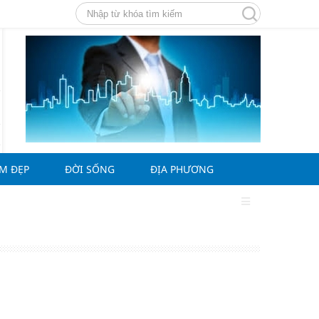
ÀM ĐẸP
ĐỜI SỐNG
ĐỊA PHƯƠNG