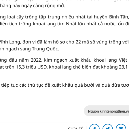
 hàng này ngày càng rộng mở.
g loại cây trồng tập trung nhiều nhất tại huyện Bình Tân,
iện tích trồng khoai lang tím Nhật lớn nhất cả nước, ổn đ
 Vĩnh Long, đơn vị đã làm hồ sơ cho 22 mã số vùng trồng với
ính ngạch sang Trung Quốc.
háng đầu năm 2022, kim ngạch xuất khẩu khoai lang Việ
t trên 15,3 triệu USD, khoai lang chế biến đạt khoảng 23,1 
ẽ tiếp tục các thủ tục để xuất khẩu quả bưởi và quả dừa tươ
Nguồn kinhtenongthon.v
CHIA SẺ