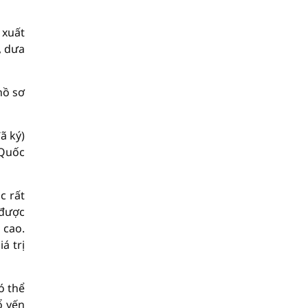
 xuất
, dưa
hồ sơ
ã ký)
 Quốc
c rất
 được
 cao.
á trị
ó thể
ổ yến