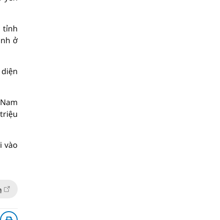
 tỉnh
ịnh ở
 diện
t Nam
triệu
i vào
n