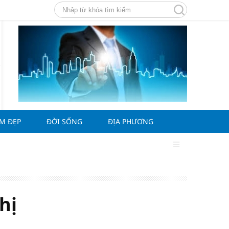
ÀM ĐẸP
ĐỜI SỐNG
ĐỊA PHƯƠNG
hị