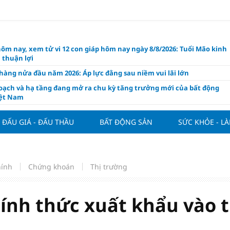
hôm nay, xem tử vi 12 con giáp hôm nay ngày 8/8/2026: Tuổi Mão kinh
 thuận lợi
àng nửa đầu năm 2026: Áp lực đằng sau niềm vui lãi lớn
oạch và hạ tầng đang mở ra chu kỳ tăng trưởng mới của bất động
iệt Nam
ất giảm 30% thuế cho hộ, cá nhân kinh doanh, doanh nghiệp thu
0 tỷ đồng
ĐẤU GIÁ - ĐẤU THẦU
BẤT ĐỘNG SẢN
SỨC KHỎE - L
ng hôm nay 7/8: Thị trường lặng sóng
y mua nhà tăng cao, thị trường đối mặt sức ép thanh khoản
người trẻ quốc tế xem Phú Quốc là “thiên đường lập nghiệp”
hính
Chứng khoán
Thị trường
g vụ Rodri mở đường cho Man Utd sở hữu tiền vệ báu vật của
lona
hính thức xuất khẩu vào t
ách thức đối với tham vọng công nghệ của Đông Nam Á
òng đấu giá 57 lô đất tại phường Kiến An, với giá khởi điểm từ 18
 đồng/m2