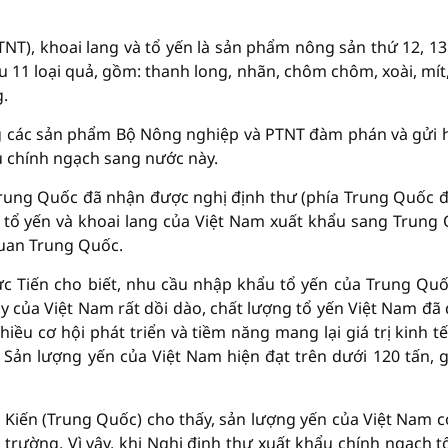
NT), khoai lang và tổ yến là sản phẩm nông sản thứ 12, 13
 11 loại quả, gồm: thanh long, nhãn, chôm chôm, xoài, mít
g.
ng các sản phẩm Bộ Nông nghiệp và PTNT đàm phán và gửi 
 chính ngạch sang nước này.
Trung Quốc đã nhận được nghị định thư (phía Trung Quốc đ
m tổ yến và khoai lang của Việt Nam xuất khẩu sang Trung
quan Trung Quốc.
 Tiến cho biết, nhu cầu nhập khẩu tổ yến của Trung Quố
y của Việt Nam rất dồi dào, chất lượng tổ yến Việt Nam đã
ều cơ hội phát triển và tiềm năng mang lại giá trị kinh tế
 Sản lượng yến của Việt Nam hiện đạt trên dưới 120 tấn, gi
Kiến (Trung Quốc) cho thấy, sản lượng yến của Việt Nam c
 trường. Vì vậy, khi Nghị định thư xuất khẩu chính ngạch t