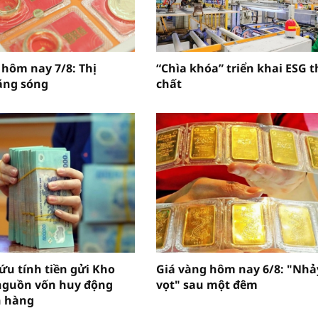
 hôm nay 7/8: Thị
“Chìa khóa” triển khai ESG 
ặng sóng
chất
ứu tính tiền gửi Kho
Giá vàng hôm nay 6/8: "Nhả
nguồn vốn huy động
vọt" sau một đêm
n hàng