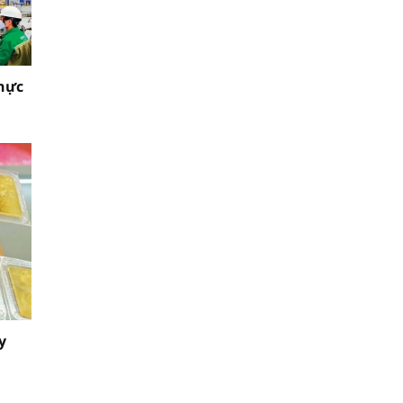
thực
y