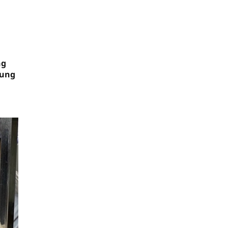
ng
rung