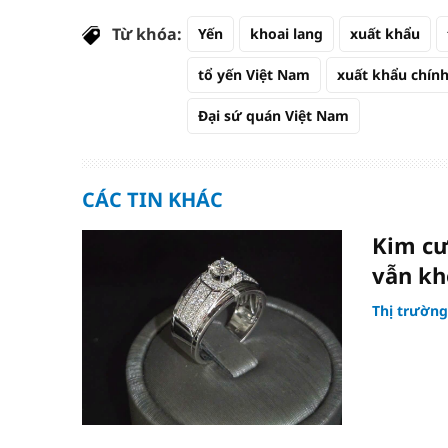
Từ khóa:
Yến
khoai lang
xuất khẩu
tổ yến Việt Nam
xuất khẩu chín
Đại sứ quán Việt Nam
CÁC TIN KHÁC
Kim cư
vẫn kh
Thị trường