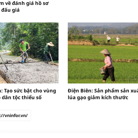
m về đánh giá hồ sơ
 đấu giá
n: Tạo sức bật cho vùng
Điện Biên: Sản phẩm sản xu
 dân tộc thiểu số
lúa gạo giảm kích thước
://vninfor.vn/