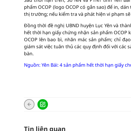
Sau thời hạn trên, Sở NN và PTNT tỉnh Yên B
phẩm OCOP (logo OCOP có gắn sao) để in, dán tr
thị trường; nếu kiểm tra và phát hiện vi phạm sẽ
Đồng thời đề nghị UBND huyện Lục Yên và thàn
hết thời hạn giấy chứng nhận sản phẩm OCOP 
OCOP lên bao bì, nhãn mác sản phẩm; chỉ đạo 
giám sát việc tuân thủ các quy định đối với cá
bàn.
Nguồn: Yên Bái: 4 sản phẩm hết thời hạn giấy
Tin liên quan