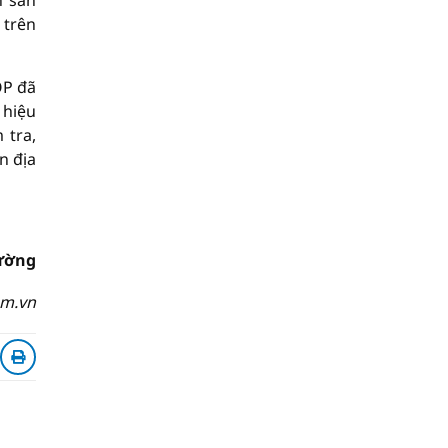
n sản
 trên
OP đã
 hiệu
 tra,
n địa
ường
om.vn