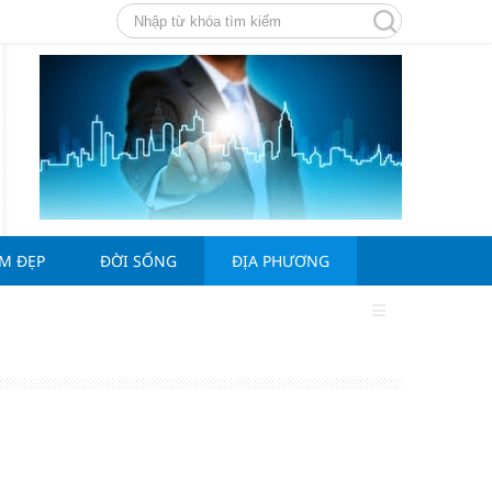
ÀM ĐẸP
ĐỜI SỐNG
ĐỊA PHƯƠNG