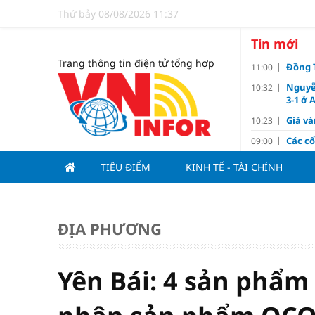
Thứ bảy 08/08/2026 11:37
Tin mới
Trang thông tin điện tử tổng hợp
Đồng T
11:00
Nguyễ
10:32
3-1 ở 
Giá và
10:23
Các c
09:00
Lợi í
08:15
TIÊU ĐIỂM
KINH TẾ - TÀI CHÍNH
Nới tr
07:00
Tử vi 
18:10
doanh
ĐỊA PHƯƠNG
Ngân h
17:10
Quy h
17:00
sản V
Yên Bái: 4 sản phẩm
Đề xu
15:13
dưới 1