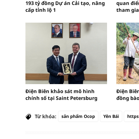
193 tỷ đồng Dự án Cải tạo, nâng
quan điể
cấp tỉnh lộ 1
tham gia
Điện Biên khảo sát mô hình
Điện Biê
chính số tại Saint Petersburg
đồng bào
Từ khóa:
sản phẩm Ocop
Yên Bái
https