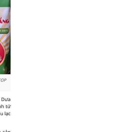
COP
; Dưa
nh tứ
u lạc