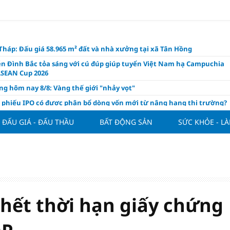
háp: Đấu giá 58.965 m² đất và nhà xưởng tại xã Tân Hồng
n Đình Bắc tỏa sáng với cú đúp giúp tuyển Việt Nam hạ Campuchia
ASEAN Cup 2026
ng hôm nay 8/8: Vàng thế giới "nhảy vọt"
ổ phiếu IPO có được phân bổ dòng vốn mới từ nâng hạng thị trường?
ch của nước chanh gừng
ĐẤU GIÁ - ĐẤU THẦU
BẤT ĐỘNG SẢN
SỨC KHỎE - L
ần tiền gửi Kho bạc Nhà nước: Không chỉ 4 ngân hàng được lợi
hôm nay, xem tử vi 12 con giáp hôm nay ngày 8/8/2026: Tuổi Mão kinh
 thuận lợi
àng nửa đầu năm 2026: Áp lực đằng sau niềm vui lãi lớn
oạch và hạ tầng đang mở ra chu kỳ tăng trưởng mới của bất động
iệt Nam
 hết thời hạn giấy chứng
ất giảm 30% thuế cho hộ, cá nhân kinh doanh, doanh nghiệp thu
0 tỷ đồng