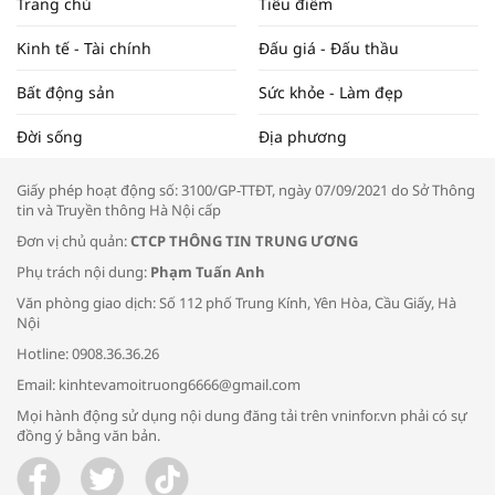
Trang chủ
Tiêu điểm
ĐẬP THỊ TRƯỜNG #62
Kinh tế - Tài chính
Đấu giá - Đấu thầu
Bất động sản
Sức khỏe - Làm đẹp
Tọa đàm “Xúc tiến thương mại: Khơi
Đời sống
Địa phương
thông đầu ra cho sản phẩm OCOP”
Giấy phép hoạt động số: 3100/GP-TTĐT, ngày 07/09/2021 do Sở Thông
tin và Truyền thông Hà Nội cấp
Đơn vị chủ quản:
CTCP THÔNG TIN TRUNG ƯƠNG
Phụ trách nội dung:
Phạm Tuấn Anh
Bác sĩ tư vấn cách phòng tránh bệnh
Văn phòng giao dịch: Số 112 phố Trung Kính, Yên Hòa, Cầu Giấy, Hà
đường hô hấp trong thời tiết giao mùa
Nội
Hotline: 0908.36.36.26
Email: kinhtevamoitruong6666@gmail.com
Mọi hành động sử dụng nội dung đăng tải trên vninfor.vn phải có sự
đồng ý bằng văn bản.
Trao yêu thương cho em