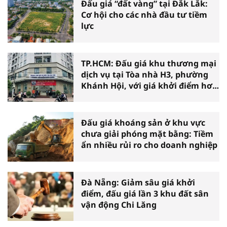
Đấu giá “đất vàng” tại Đắk Lắk:
Cơ hội cho các nhà đầu tư tiềm
lực
TP.HCM: Đấu giá khu thương mại
dịch vụ tại Tòa nhà H3, phường
Khánh Hội, với giá khởi điểm hơn
36 tỷ đồng
Đấu giá khoáng sản ở khu vực
chưa giải phóng mặt bằng: Tiềm
ẩn nhiều rủi ro cho doanh nghiệp
Đà Nẵng: Giảm sâu giá khởi
điểm, đấu giá lần 3 khu đất sân
vận động Chi Lăng