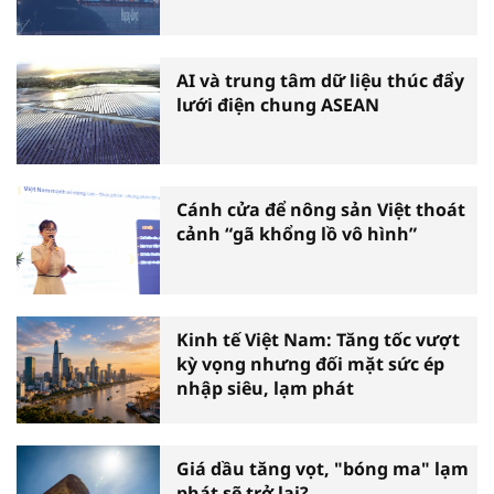
AI và trung tâm dữ liệu thúc đẩy
lưới điện chung ASEAN
Cánh cửa để nông sản Việt thoát
cảnh “gã khổng lồ vô hình”
Kinh tế Việt Nam: Tăng tốc vượt
kỳ vọng nhưng đối mặt sức ép
nhập siêu, lạm phát
Giá dầu tăng vọt, "bóng ma" lạm
phát sẽ trở lại?