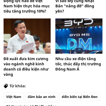
Động lực nào để Việt
Vì sao Mỹ cùng Nhật
Nam hiện thực hóa mục
Bản "nâng đỡ" đồng
tiêu tăng trưởng 10%?
yên?
Đề xuất đưa kim cương
Nhu cầu xe điện tăng
vào ngành nghề kinh
tốc, thúc đẩy thị trường
doanh có điều kiện như
Đông Nam Á
vàng
Từ khóa:
Việt Nam
đảm bảo an ninh
diễn biến tại Biển Đen