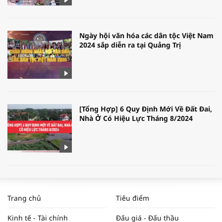
Ngày hội văn hóa các dân tộc Việt Nam
2024 sắp diễn ra tại Quảng Trị
[Tổng Hợp] 6 Quy Định Mới Về Đất Đai,
Nhà Ở Có Hiệu Lực Tháng 8/2024
WORLDBANK DỰ BÁO KINH TẾ VIỆT
NAM NĂM 2024 VÀ NĂM 2025 | NHỊP
Trang chủ
Tiêu điểm
ĐẬP THỊ TRƯỜNG #62
Kinh tế - Tài chính
Đấu giá - Đấu thầu