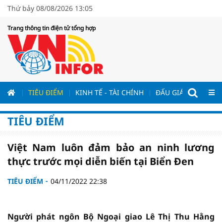
Thứ bảy 08/08/2026 13:05
Trang thông tin điện tử tổng hợp
ƯƠNG
TIÊU ĐIỂM
KINH TẾ - TÀI CHÍNH
ĐẤU GIÁ - ĐẤU THẦ
TIÊU ĐIỂM
Việt Nam luôn đảm bảo an ninh lương
thực trước mọi diễn biến tại Biển Đen
TIÊU ĐIỂM
04/11/2022 22:38
Người phát ngôn Bộ Ngoại giao Lê Thị Thu Hằng