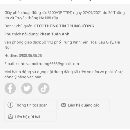
thông đầu ra cho sản phẩm OCOP”
Giấy phép hoạt động số: 3100/GP-TTĐT, ngày 07/09/2021 do Sở Thông
tin và Truyền thông Hà Nội cấp
Đơn vị chủ quản:
CTCP THÔNG TIN TRUNG ƯƠNG
Phụ trách nội dung:
Phạm Tuấn Anh
Bác sĩ tư vấn cách phòng tránh bệnh
Văn phòng giao dịch: Số 112 phố Trung Kính, Yên Hòa, Cầu Giấy, Hà
đường hô hấp trong thời tiết giao mùa
Nội
Hotline: 0908.36.36.26
Email: kinhtevamoitruong6666@gmail.com
Mọi hành động sử dụng nội dung đăng tải trên vninfor.vn phải có sự
đồng ý bằng văn bản.
Trao yêu thương cho em
Thông tin tòa soạn
Liên hệ quảng cáo
Liên hệ gửi bài
Kon Tum giải cứu nạn nhân bị lừa bán