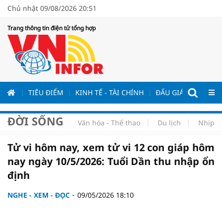
Chủ nhật 09/08/2026 20:51
Trang thông tin điện tử tổng hợp
ƯƠNG
TIÊU ĐIỂM
KINH TẾ - TÀI CHÍNH
ĐẤU GIÁ - ĐẤU THẦ
ĐỜI SỐNG
Văn hóa - Thể thao
Du lịch
Nhịp s
Tử vi hôm nay, xem tử vi 12 con giáp hôm
nay ngày 10/5/2026: Tuổi Dần thu nhập ổn
định
NGHE - XEM - ĐỌC
09/05/2026 18:10