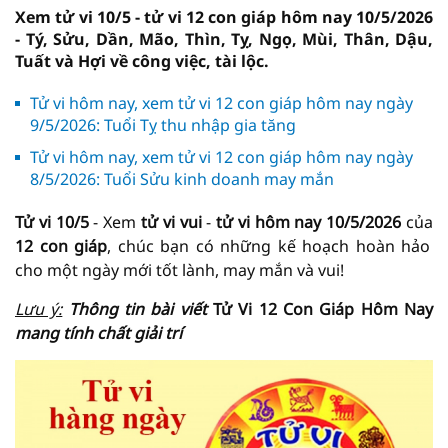
Xem tử vi 10/5 - tử vi 12 con giáp hôm nay 10/5/2026
- Tý, Sửu, Dần, Mão, Thìn, Tỵ, Ngọ, Mùi, Thân, Dậu,
Tuất và Hợi về công việc, tài lộc.
Tử vi hôm nay, xem tử vi 12 con giáp hôm nay ngày
9/5/2026: Tuổi Tỵ thu nhập gia tăng
Tử vi hôm nay, xem tử vi 12 con giáp hôm nay ngày
8/5/2026: Tuổi Sửu kinh doanh may mắn
Tử vi 10/5
- Xem
tử vi vui
-
tử vi hôm nay
10/5/2026
của
12 con giáp
, chúc bạn có những kế hoạch hoàn hảo
cho một ngày mới tốt lành, may mắn và vui!
Lưu ý:
Thông tin bài viết
Tử Vi 12 Con Giáp Hôm Nay
mang tính chất giải trí