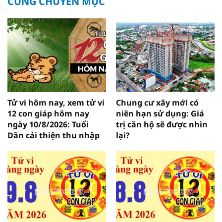
CÙNG CHUYÊN MỤC
Tử vi hôm nay, xem tử vi
Chung cư xây mới có
12 con giáp hôm nay
niên hạn sử dụng: Giá
ngày 10/8/2026: Tuổi
trị căn hộ sẽ được nhìn
Dần cải thiện thu nhập
lại?