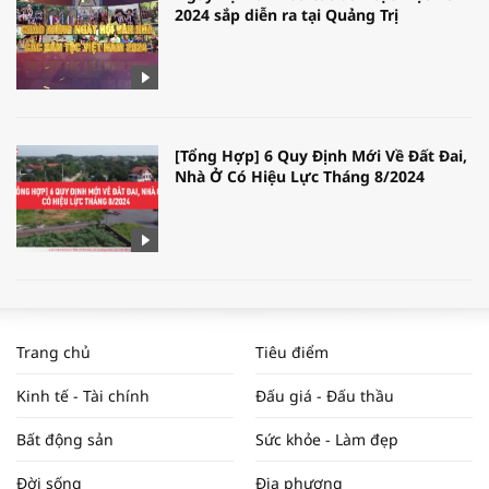
2024 sắp diễn ra tại Quảng Trị
[Tổng Hợp] 6 Quy Định Mới Về Đất Đai,
Nhà Ở Có Hiệu Lực Tháng 8/2024
WORLDBANK DỰ BÁO KINH TẾ VIỆT
NAM NĂM 2024 VÀ NĂM 2025 | NHỊP
Trang chủ
Tiêu điểm
ĐẬP THỊ TRƯỜNG #62
Kinh tế - Tài chính
Đấu giá - Đấu thầu
Bất động sản
Sức khỏe - Làm đẹp
Tọa đàm “Xúc tiến thương mại: Khơi
Đời sống
Địa phương