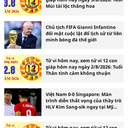
Mùi tài lộc thăng hoa
Chủ tịch FIFA Gianni Infantino
đối mặt cuộc lật đổ lịch sử từ liên
minh bóng đá thế giới
Tử vi hôm nay, xem tử vi 12 con
giáp hôm nay ngày 2/8/2026: Tuổi
Thân tình cảm không thuận
Việt Nam 0-0 Singapore: Màn
trình diễn thất vọng của thầy trò
HLV Kim Sang-sik ngay tại Mỹ
Đình
Tử vi hôm nay, xem tử vi 12 con