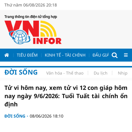
Thứ năm 06/08/2026 20:18
Trang thông tin điện tử tổng hợp
ƯƠNG
TIÊU ĐIỂM
KINH TẾ - TÀI CHÍNH
ĐẤU GIÁ - ĐẤU THẦ
ĐỜI SỐNG
Văn hóa - Thể thao
Du lịch
Nhịp s
Tử vi hôm nay, xem tử vi 12 con giáp hôm
nay ngày 9/6/2026: Tuổi Tuất tài chính ổn
định
ĐỜI SỐNG
08/06/2026 18:10