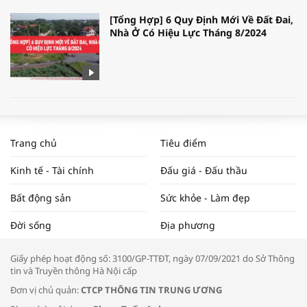
[Tổng Hợp] 6 Quy Định Mới Về Đất Đai,
Nhà Ở Có Hiệu Lực Tháng 8/2024
WORLDBANK DỰ BÁO KINH TẾ VIỆT
NAM NĂM 2024 VÀ NĂM 2025 | NHỊP
Trang chủ
Tiêu điểm
ĐẬP THỊ TRƯỜNG #62
Kinh tế - Tài chính
Đấu giá - Đấu thầu
Bất động sản
Sức khỏe - Làm đẹp
Tọa đàm “Xúc tiến thương mại: Khơi
Đời sống
Địa phương
thông đầu ra cho sản phẩm OCOP”
Giấy phép hoạt động số: 3100/GP-TTĐT, ngày 07/09/2021 do Sở Thông
tin và Truyền thông Hà Nội cấp
Đơn vị chủ quản:
CTCP THÔNG TIN TRUNG ƯƠNG