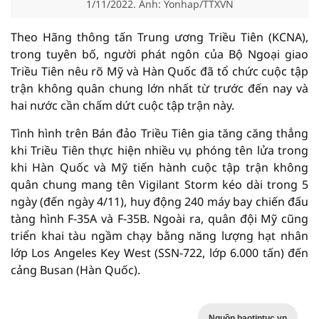
1/11/2022. Ảnh: Yonhap/TTXVN
Theo Hãng thông tấn Trung ương Triều Tiên (KCNA),
trong tuyên bố, người phát ngôn của Bộ Ngoại giao
Triều Tiên nêu rõ Mỹ và Hàn Quốc đã tổ chức cuộc tập
trận không quân chung lớn nhất từ trước đến nay và
hai nước cần chấm dứt cuộc tập trận này.
Tình hình trên Bán đảo Triều Tiên gia tăng căng thẳng
khi Triều Tiên thực hiện nhiều vụ phóng tên lửa trong
khi Hàn Quốc và Mỹ tiến hành cuộc tập trận không
quân chung mang tên Vigilant Storm kéo dài trong 5
ngày (đến ngày 4/11), huy động 240 máy bay chiến đấu
tàng hình F-35A và F-35B. Ngoài ra, quân đội Mỹ cũng
triển khai tàu ngầm chạy bằng năng lượng hạt nhân
lớp Los Angeles Key West (SSN-722, lớp 6.000 tấn) đến
cảng Busan (Hàn Quốc).
Nguồn baotintuc.vn