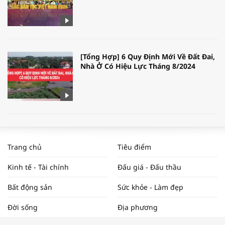
[Tổng Hợp] 6 Quy Định Mới Về Đất Đai,
Nhà Ở Có Hiệu Lực Tháng 8/2024
WORLDBANK DỰ BÁO KINH TẾ VIỆT
NAM NĂM 2024 VÀ NĂM 2025 | NHỊP
Trang chủ
Tiêu điểm
ĐẬP THỊ TRƯỜNG #62
Kinh tế - Tài chính
Đấu giá - Đấu thầu
Bất động sản
Sức khỏe - Làm đẹp
Tọa đàm “Xúc tiến thương mại: Khơi
Đời sống
Địa phương
thông đầu ra cho sản phẩm OCOP”