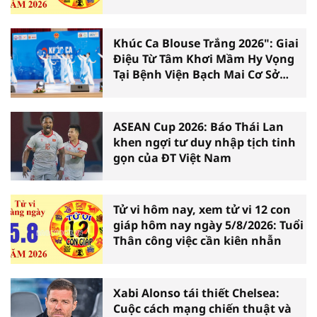
Khúc Ca Blouse Trắng 2026": Giai
Điệu Từ Tâm Khơi Mầm Hy Vọng
Tại Bệnh Viện Bạch Mai Cơ Sở
Ninh Bình
ASEAN Cup 2026: Báo Thái Lan
khen ngợi tư duy nhập tịch tinh
gọn của ĐT Việt Nam
Tử vi hôm nay, xem tử vi 12 con
giáp hôm nay ngày 5/8/2026: Tuổi
Thân công việc cần kiên nhẫn
Xabi Alonso tái thiết Chelsea:
Cuộc cách mạng chiến thuật và