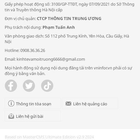
Giấy phép hoạt động số: 3100/GP-TTĐT, ngày 07/09/2021 do Sở Thông
tin và Truyền thông Hà Nội cấp
Đơn vị chủ quản:
CTCP THÔNG TIN TRUNG ƯƠNG
Phụ trách nội dung:
Phạm Tuấn Anh
Bác sĩ tư vấn cách phòng tránh bệnh
Văn phòng giao dịch: Số 112 phố Trung Kính, Yên Hòa, Cầu Giấy, Hà
đường hô hấp trong thời tiết giao mùa
Nội
Hotline: 0908.36.36.26
Email: kinhtevamoitruong6666@gmail.com
Mọi hành động sử dụng nội dung đăng tải trên vninfor.vn phải có sự
đồng ý bằng văn bản.
Trao yêu thương cho em
Thông tin tòa soạn
Liên hệ quảng cáo
Liên hệ gửi bài
Kon Tum giải cứu nạn nhân bị lừa bán
sang Campuchia
Based on MasterCMS Ultimate Edition v2.9 2024