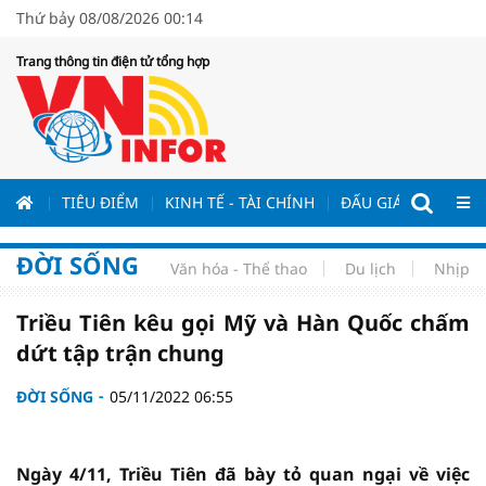
Thứ bảy 08/08/2026 00:14
Trang thông tin điện tử tổng hợp
ƯƠNG
TIÊU ĐIỂM
KINH TẾ - TÀI CHÍNH
ĐẤU GIÁ - ĐẤU THẦ
ĐỜI SỐNG
Văn hóa - Thể thao
Du lịch
Nhịp s
Triều Tiên kêu gọi Mỹ và Hàn Quốc chấm
dứt tập trận chung
ĐỜI SỐNG
05/11/2022 06:55
Ngày 4/11, Triều Tiên đã bày tỏ quan ngại về việc