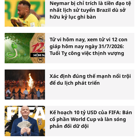
Neymar bị chỉ trích là tiền đạo tệ
nhất lịch sử tuyển Brazil dù sở
hữu kỷ lục ghi bàn
Tử vi hôm nay, xem tử vi 12 con
giáp hôm nay ngày 31/7/2026:
Tuổi Tỵ công việc thịnh vượng
Xác định đúng thế mạnh nổi trội
để du lịch phát triển
Kế hoạch 10 tỷ USD của FIFA: Bán
cổ phần World Cup và làn sóng
phản đối dữ dội