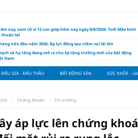
hôm nay, xem tử vi 12 con giáp hôm nay ngày 8/8/2026: Tuổi Mão kinh
 thuận lợi
àng nửa đầu năm 2026: Áp lực đằng sau niềm vui lãi lớn
oạch và hạ tầng đang mở ra chu kỳ tăng trưởng mới của bất động
iệt Nam
ất giảm 30% thuế cho hộ, cá nhân kinh doanh, doanh nghiệp thu
0 tỷ đồng
ĐẤU GIÁ - ĐẤU THẦU
BẤT ĐỘNG SẢN
SỨC KHỎE - L
ng hôm nay 7/8: Thị trường lặng sóng
y mua nhà tăng cao, thị trường đối mặt sức ép thanh khoản
người trẻ quốc tế xem Phú Quốc là “thiên đường lập nghiệp”
hính
Chứng khoán
Thị trường
g vụ Rodri mở đường cho Man Utd sở hữu tiền vệ báu vật của
lona
gây áp lực lên chứng kho
ách thức đối với tham vọng công nghệ của Đông Nam Á
òng đấu giá 57 lô đất tại phường Kiến An, với giá khởi điểm từ 18
 đồng/m2