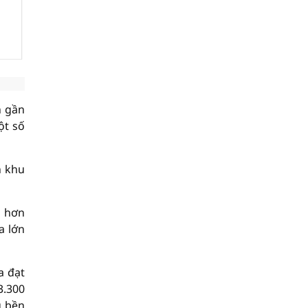
n gần
ột số
n khu
p hơn
a lớn
a đạt
3.300
g bền