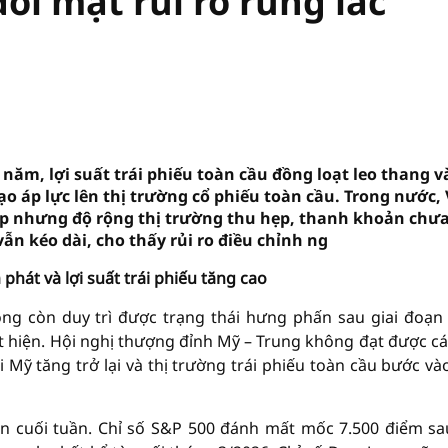
ối mặt rủi ro rung lắc
năm, lợi suất trái phiếu toàn cầu đồng loạt leo thang v
ạo áp lực lên thị trường cổ phiếu toàn cầu. Trong nước,
tiếp nhưng độ rộng thị trường thu hẹp, thanh khoản chưa
vẫn kéo dài, cho thấy rủi ro điều chỉnh ng
phát và lợi suất trái phiếu tăng cao
ng còn duy trì được trạng thái hưng phấn sau giai đoạn
ất hiện. Hội nghị thượng đỉnh Mỹ – Trung không đạt được cá
 Mỹ tăng trở lại và thị trường trái phiếu toàn cầu bước và
iên cuối tuần. Chỉ số S&P 500 đánh mất mốc 7.500 điểm sa