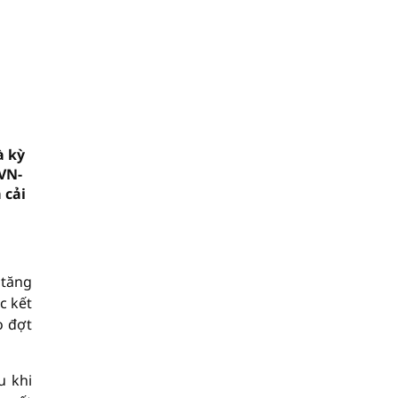
à kỳ
 VN-
 cải
 tăng
c kết
o đợt
u khi