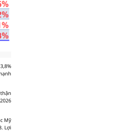
 3,8%
 mạnh
 thận
 2026
ạc Mỹ
. Lợi