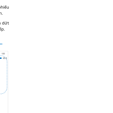
phiếu
m.
m dứt
ếp.