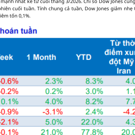
 mạnh nhất kể từ cuối tháng 3/2026. Chỉ số Dow Jones cũn
hiên cuối tuần. Tính chung cả tuần, Dow Jones giảm nhẹ 
iêm tốn 0,1%.