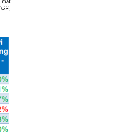
g mất
0,2%,