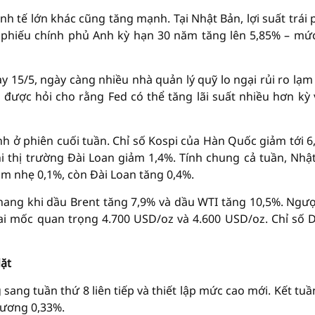
inh tế lớn khác cũng tăng mạnh. Tại Nhật Bản, lợi suất trái 
ái phiếu chính phủ Anh kỳ hạn 30 năm tăng lên 5,85% – mứ
 15/5, ngày càng nhiều nhà quản lý quỹ lo ngại rủi ro lạm
 được hỏi cho rằng Fed có thể tăng lãi suất nhiều hơn kỳ
nh ở phiên cuối tuần. Chỉ số Kospi của Hàn Quốc giảm tới 6
i thị trường Đài Loan giảm 1,4%. Tính chung cả tuần, Nhậ
m nhẹ 0,1%, còn Đài Loan tăng 0,4%.
thang khi dầu Brent tăng 7,9% và dầu WTI tăng 10,5%. Ngược
i mốc quan trọng 4.700 USD/oz và 4.600 USD/oz. Chỉ số D
dặt
sang tuần thứ 8 liên tiếp và thiết lập mức cao mới. Kết tuần
đương 0,33%.