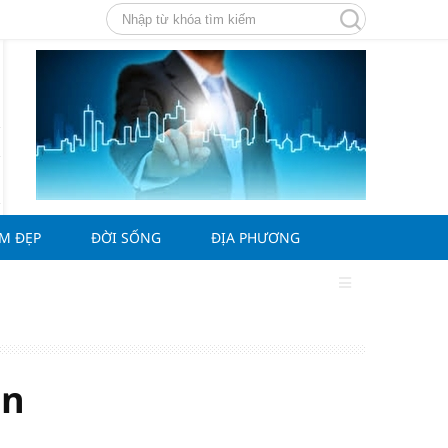
ÀM ĐẸP
ĐỜI SỐNG
ĐỊA PHƯƠNG
án