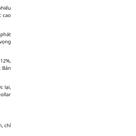
phiếu
c cao
 phát
 vọng
,12%,
t Bản
 lại,
ollar
, chỉ