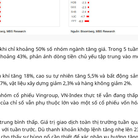
p khi chỉ khoảng 50% số nhóm ngành tăng giá. Trong 5 tuầ
 khoảng 43%, phản ánh dòng tiền chủ yếu tập trung vào m
khí tăng 18%, cao su tự nhiên tăng 5,5% và bất động sả
,7%, vật liệu xây dựng giảm 2,3% và hàng không giảm 2%.
 nhóm cổ phiếu Vingroup, VN-Index thực tế vẫn đang thấ
của chỉ số vẫn phụ thuộc lớn vào một số cổ phiếu vốn hó
trung bình thấp. Giá trị giao dịch toàn thị trường tuần qu
 với tuần trước. Dù thanh khoản khớp lệnh tăng nhẹ lên 2
 cho thấy sự bùng nổ cần thiết để xác nhận xu hướng tăn