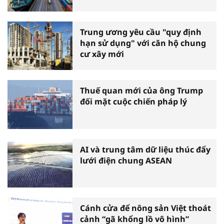
Trung ương yêu cầu "quy định
hạn sử dụng" với căn hộ chung
cư xây mới
Thuế quan mới của ông Trump
đối mặt cuộc chiến pháp lý
AI và trung tâm dữ liệu thúc đẩy
lưới điện chung ASEAN
Cánh cửa để nông sản Việt thoát
cảnh “gã khổng lồ vô hình”