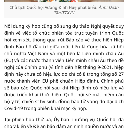
Chủ tịch Quốc hội Vương Đình Huệ phát biểu.
Ảnh: Doãn
Tấn/TTXVN
Nội dung kỳ họp cũng bổ sung dự thảo Nghị quyết quy
định về việc tổ chức phiên tòa trực tuyến trình Quốc
hội xem xét, thông qua; rút Báo cáo về thực hiện Hiệp
định Bảo hộ đầu tư giữa một bên là Cộng hòa xã hội
chủ nghĩa Việt Nam và một bên là Liên minh châu Âu
(EU) và các nước thành viên Liên minh châu Âu theo đề
nghị của Chính phủ (vì tính đến hết tháng 9-2021, hiệp
định này chưa có hiệu lực do chỉ có 8 trong tổng số 27
nước thành viên EU phê chuẩn Hiệp định). Chính phủ
sẽ báo cáo Quốc hội sau khi Hiệp định có hiệu lực và
được triển khai thực hiện. Quốc hội sẽ mặc niệm cán
bộ y tế, chiến sĩ hy sinh, đồng bào tử vong do đại dịch
Covid-19 trong phiên khai mạc kỳ họp.
Tại phiên họp thứ ba, Ủy ban Thường vụ Quốc hội đã
cho ý kiến về Đề án bảo đảm an ninh nguồn nước và an