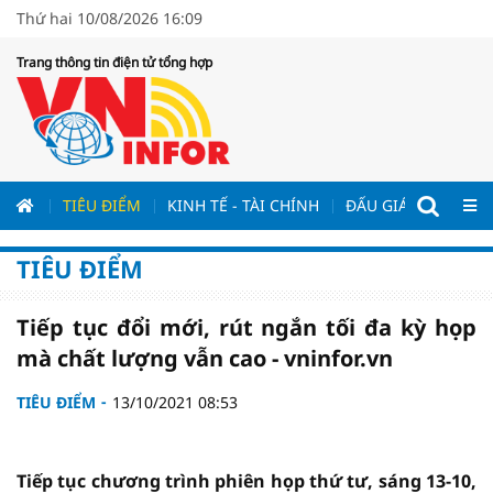
Thứ hai 10/08/2026 16:09
Trang thông tin điện tử tổng hợp
ƯƠNG
TIÊU ĐIỂM
KINH TẾ - TÀI CHÍNH
ĐẤU GIÁ - ĐẤU THẦ
TIÊU ĐIỂM
Tiếp tục đổi mới, rút ngắn tối đa kỳ họp
mà chất lượng vẫn cao - vninfor.vn
TIÊU ĐIỂM
13/10/2021 08:53
Tiếp tục chương trình phiên họp thứ tư, sáng 13-10,