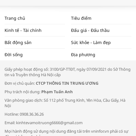
WORLDBANK DỰ BÁO KINH TẾ VIỆT
NAM NĂM 2024 VÀ NĂM 2025 | NHỊP
Trang chủ
Tiêu điểm
ĐẬP THỊ TRƯỜNG #62
Kinh tế - Tài chính
Đấu giá - Đấu thầu
Bất động sản
Sức khỏe - Làm đẹp
Tọa đàm “Xúc tiến thương mại: Khơi
Đời sống
Địa phương
thông đầu ra cho sản phẩm OCOP”
Giấy phép hoạt động số: 3100/GP-TTĐT, ngày 07/09/2021 do Sở Thông
tin và Truyền thông Hà Nội cấp
Đơn vị chủ quản:
CTCP THÔNG TIN TRUNG ƯƠNG
Phụ trách nội dung:
Phạm Tuấn Anh
Bác sĩ tư vấn cách phòng tránh bệnh
Văn phòng giao dịch: Số 112 phố Trung Kính, Yên Hòa, Cầu Giấy, Hà
đường hô hấp trong thời tiết giao mùa
Nội
Hotline: 0908.36.36.26
Email: kinhtevamoitruong6666@gmail.com
Mọi hành động sử dụng nội dung đăng tải trên vninfor.vn phải có sự