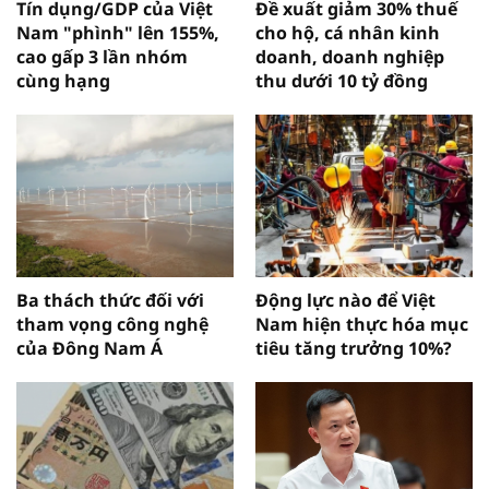
Tín dụng/GDP của Việt
Đề xuất giảm 30% thuế
Nam "phình" lên 155%,
cho hộ, cá nhân kinh
cao gấp 3 lần nhóm
doanh, doanh nghiệp
cùng hạng
thu dưới 10 tỷ đồng
Ba thách thức đối với
Động lực nào để Việt
tham vọng công nghệ
Nam hiện thực hóa mục
của Đông Nam Á
tiêu tăng trưởng 10%?