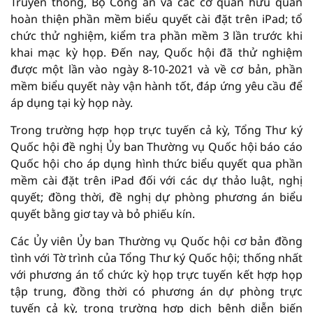
Truyền thông, Bộ Công an và các cơ quan hữu quan
hoàn thiện phần mềm biểu quyết cài đặt trên iPad; tổ
chức thử nghiệm, kiểm tra phần mềm 3 lần trước khi
khai mạc kỳ họp. Đến nay, Quốc hội đã thử nghiệm
được một lần vào ngày 8-10-2021 và về cơ bản, phần
mềm biểu quyết này vận hành tốt, đáp ứng yêu cầu để
áp dụng tại kỳ họp này.
Trong trường hợp họp trực tuyến cả kỳ, Tổng Thư ký
Quốc hội đề nghị Ủy ban Thường vụ Quốc hội báo cáo
Quốc hội cho áp dụng hình thức biểu quyết qua phần
mềm cài đặt trên iPad đối với các dự thảo luật, nghị
quyết; đồng thời, đề nghị dự phòng phương án biểu
quyết bằng giơ tay và bỏ phiếu kín.
Các Ủy viên Ủy ban Thường vụ Quốc hội cơ bản đồng
tình với Tờ trình của Tổng Thư ký Quốc hội; thống nhất
với phương án tổ chức kỳ họp trực tuyến kết hợp họp
tập trung, đồng thời có phương án dự phòng trực
tuyến cả kỳ, trong trường hợp dịch bệnh diễn biến