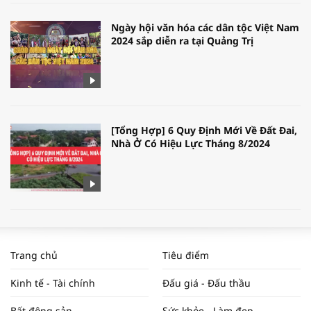
Ngày hội văn hóa các dân tộc Việt Nam
2024 sắp diễn ra tại Quảng Trị
[Tổng Hợp] 6 Quy Định Mới Về Đất Đai,
Nhà Ở Có Hiệu Lực Tháng 8/2024
WORLDBANK DỰ BÁO KINH TẾ VIỆT
NAM NĂM 2024 VÀ NĂM 2025 | NHỊP
Trang chủ
Tiêu điểm
ĐẬP THỊ TRƯỜNG #62
Kinh tế - Tài chính
Đấu giá - Đấu thầu
Bất động sản
Sức khỏe - Làm đẹp