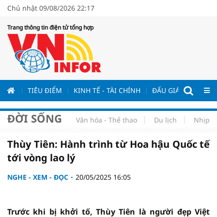
Chủ nhật 09/08/2026 22:17
Trang thông tin điện tử tổng hợp
ƯƠNG
TIÊU ĐIỂM
KINH TẾ - TÀI CHÍNH
ĐẤU GIÁ - ĐẤU THẦ
ĐỜI SỐNG
Văn hóa - Thể thao
Du lịch
Nhịp s
Thùy Tiên: Hành trình từ Hoa hậu Quốc tế
tới vòng lao lý
NGHE - XEM - ĐỌC
20/05/2025 16:05
Trước khi bị khởi tố, Thùy Tiên là người đẹp Việt