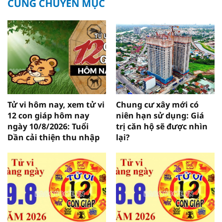
CÙNG CHUYÊN MỤC
Tử vi hôm nay, xem tử vi
Chung cư xây mới có
12 con giáp hôm nay
niên hạn sử dụng: Giá
ngày 10/8/2026: Tuổi
trị căn hộ sẽ được nhìn
Dần cải thiện thu nhập
lại?