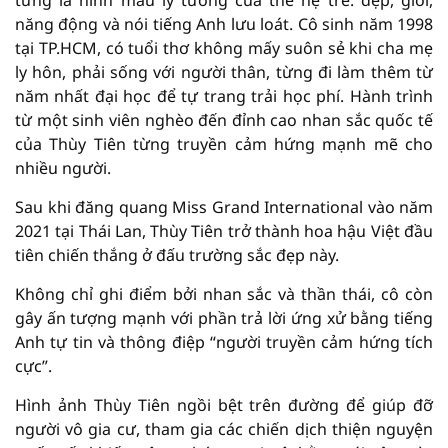
từng là hình mẫu lý tưởng của thế hệ trẻ: đẹp, giỏi,
năng động và nói tiếng Anh lưu loát. Cô sinh năm 1998
tại TP.HCM, có tuổi thơ không mấy suôn sẻ khi cha mẹ
ly hôn, phải sống với người thân, từng đi làm thêm từ
năm nhất đại học để tự trang trải học phí. Hành trình
từ một sinh viên nghèo đến đỉnh cao nhan sắc quốc tế
của Thùy Tiên từng truyền cảm hứng mạnh mẽ cho
nhiều người.
Sau khi đăng quang Miss Grand International vào năm
2021 tại Thái Lan, Thùy Tiên trở thành hoa hậu Việt đầu
tiên chiến thắng ở đấu trường sắc đẹp này.
Không chỉ ghi điểm bởi nhan sắc và thần thái, cô còn
gây ấn tượng mạnh với phần trả lời ứng xử bằng tiếng
Anh tự tin và thông điệp “người truyền cảm hứng tích
cực”.
Hình ảnh Thùy Tiên ngồi bệt trên đường để giúp đỡ
người vô gia cư, tham gia các chiến dịch thiện nguyện