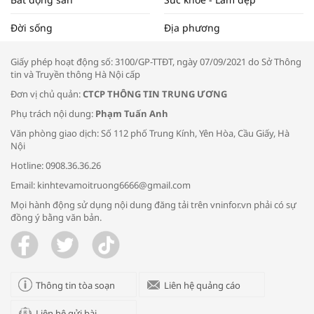
Tọa đàm “Xúc tiến thương mại: Khơi
Đời sống
Địa phương
thông đầu ra cho sản phẩm OCOP”
Giấy phép hoạt động số: 3100/GP-TTĐT, ngày 07/09/2021 do Sở Thông
tin và Truyền thông Hà Nội cấp
Đơn vị chủ quản:
CTCP THÔNG TIN TRUNG ƯƠNG
Phụ trách nội dung:
Phạm Tuấn Anh
Bác sĩ tư vấn cách phòng tránh bệnh
Văn phòng giao dịch: Số 112 phố Trung Kính, Yên Hòa, Cầu Giấy, Hà
đường hô hấp trong thời tiết giao mùa
Nội
Hotline: 0908.36.36.26
Email: kinhtevamoitruong6666@gmail.com
Mọi hành động sử dụng nội dung đăng tải trên vninfor.vn phải có sự
đồng ý bằng văn bản.
Trao yêu thương cho em
Thông tin tòa soạn
Liên hệ quảng cáo
Liên hệ gửi bài