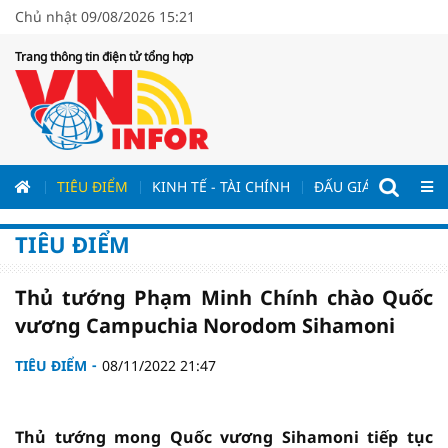
Chủ nhật 09/08/2026 15:21
Trang thông tin điện tử tổng hợp
ƯƠNG
TIÊU ĐIỂM
KINH TẾ - TÀI CHÍNH
ĐẤU GIÁ - ĐẤU THẦ
TIÊU ĐIỂM
Thủ tướng Phạm Minh Chính chào Quốc
vương Campuchia Norodom Sihamoni
TIÊU ĐIỂM
08/11/2022 21:47
Thủ tướng mong Quốc vương Sihamoni tiếp tục