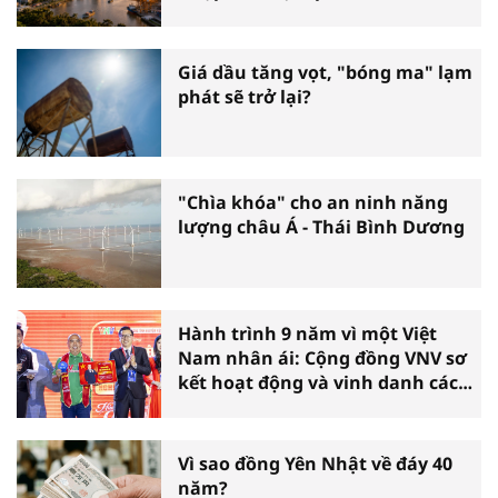
Giá dầu tăng vọt, "bóng ma" lạm
phát sẽ trở lại?
"Chìa khóa" cho an ninh năng
lượng châu Á - Thái Bình Dương
Hành trình 9 năm vì một Việt
Nam nhân ái: Cộng đồng VNV sơ
kết hoạt động và vinh danh các
tấm gương thiện nguyện tiêu
biểu toàn quốc
Vì sao đồng Yên Nhật về đáy 40
năm?