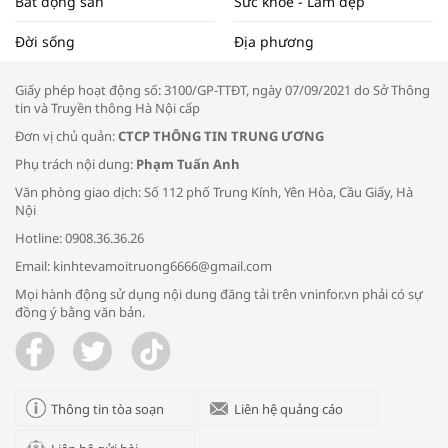
Bất động sản
Sức khỏe - Làm đẹp
Tọa đàm “Xúc tiến thương mại: Khơi
Đời sống
Địa phương
thông đầu ra cho sản phẩm OCOP”
Giấy phép hoạt động số: 3100/GP-TTĐT, ngày 07/09/2021 do Sở Thông
tin và Truyền thông Hà Nội cấp
Đơn vị chủ quản:
CTCP THÔNG TIN TRUNG ƯƠNG
Phụ trách nội dung:
Phạm Tuấn Anh
Bác sĩ tư vấn cách phòng tránh bệnh
Văn phòng giao dịch: Số 112 phố Trung Kính, Yên Hòa, Cầu Giấy, Hà
đường hô hấp trong thời tiết giao mùa
Nội
Hotline: 0908.36.36.26
Email: kinhtevamoitruong6666@gmail.com
Mọi hành động sử dụng nội dung đăng tải trên vninfor.vn phải có sự
đồng ý bằng văn bản.
Trao yêu thương cho em
Thông tin tòa soạn
Liên hệ quảng cáo