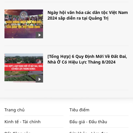
Ngày hội văn hóa các dân tộc Việt Nam
2024 sắp diễn ra tại Quảng Trị
[Tổng Hợp] 6 Quy Định Mới Về Đất Đai,
Nhà Ở Có Hiệu Lực Tháng 8/2024
WORLDBANK DỰ BÁO KINH TẾ VIỆT
NAM NĂM 2024 VÀ NĂM 2025 | NHỊP
Trang chủ
Tiêu điểm
ĐẬP THỊ TRƯỜNG #62
Kinh tế - Tài chính
Đấu giá - Đấu thầu