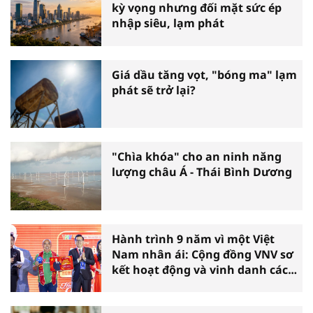
kỳ vọng nhưng đối mặt sức ép
nhập siêu, lạm phát
Giá dầu tăng vọt, "bóng ma" lạm
phát sẽ trở lại?
"Chìa khóa" cho an ninh năng
lượng châu Á - Thái Bình Dương
Hành trình 9 năm vì một Việt
Nam nhân ái: Cộng đồng VNV sơ
kết hoạt động và vinh danh các
tấm gương thiện nguyện tiêu
biểu toàn quốc