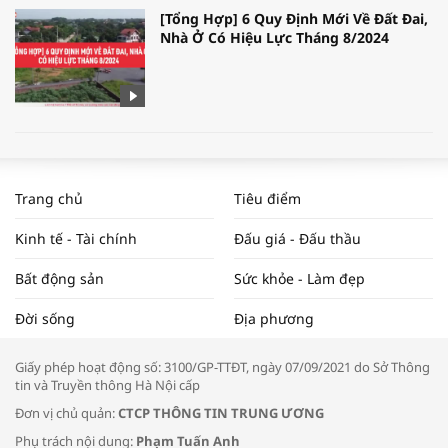
[Tổng Hợp] 6 Quy Định Mới Về Đất Đai,
Nhà Ở Có Hiệu Lực Tháng 8/2024
WORLDBANK DỰ BÁO KINH TẾ VIỆT
NAM NĂM 2024 VÀ NĂM 2025 | NHỊP
Trang chủ
Tiêu điểm
ĐẬP THỊ TRƯỜNG #62
Kinh tế - Tài chính
Đấu giá - Đấu thầu
Bất động sản
Sức khỏe - Làm đẹp
Tọa đàm “Xúc tiến thương mại: Khơi
Đời sống
Địa phương
thông đầu ra cho sản phẩm OCOP”
Giấy phép hoạt động số: 3100/GP-TTĐT, ngày 07/09/2021 do Sở Thông
tin và Truyền thông Hà Nội cấp
Đơn vị chủ quản:
CTCP THÔNG TIN TRUNG ƯƠNG
Phụ trách nội dung:
Phạm Tuấn Anh