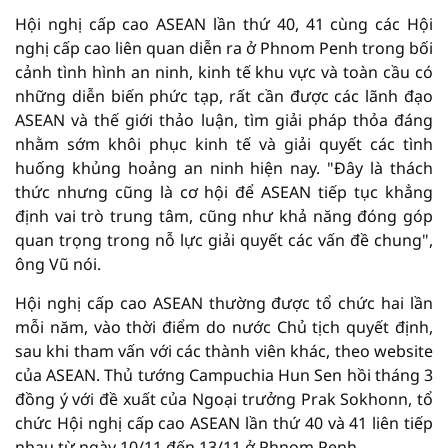
Hội nghị cấp cao ASEAN lần thứ 40, 41 cùng các Hội
nghị cấp cao liên quan diễn ra ở Phnom Penh trong bối
cảnh tình hình an ninh, kinh tế khu vực và toàn cầu có
những diễn biến phức tạp, rất cần được các lãnh đạo
ASEAN và thế giới thảo luận, tìm giải pháp thỏa đáng
nhằm sớm khôi phục kinh tế và giải quyết các tình
huống khủng hoảng an ninh hiện nay. "Đây là thách
thức nhưng cũng là cơ hội để ASEAN tiếp tục khẳng
định vai trò trung tâm, cũng như khả năng đóng góp
quan trọng trong nỗ lực giải quyết các vấn đề chung",
ông Vũ nói.
Hội nghị cấp cao ASEAN thường được tổ chức hai lần
mỗi năm, vào thời điểm do nước Chủ tịch quyết định,
sau khi tham vấn với các thành viên khác, theo website
của ASEAN. Thủ tướng Campuchia Hun Sen hồi tháng 3
đồng ý với đề xuất của Ngoại trưởng Prak Sokhonn, tổ
chức Hội nghị cấp cao ASEAN lần thứ 40 và 41 liên tiếp
nhau từ ngày 10/11 đến 13/11 ở Phnom Penh.