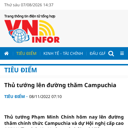
Thứ sáu 07/08/2026 14:37
Trang thông tin điện tử tổng hợp
ƯƠNG
TIÊU ĐIỂM
KINH TẾ - TÀI CHÍNH
ĐẤU GIÁ - ĐẤU THẦ
TIÊU ĐIỂM
Thủ tướng lên đường thăm Campuchia
TIÊU ĐIỂM
08/11/2022 07:10
Thủ tướng Phạm Minh Chính hôm nay lên đường
thăm chính thức Campuchia và dự Hội nghị cấp cao