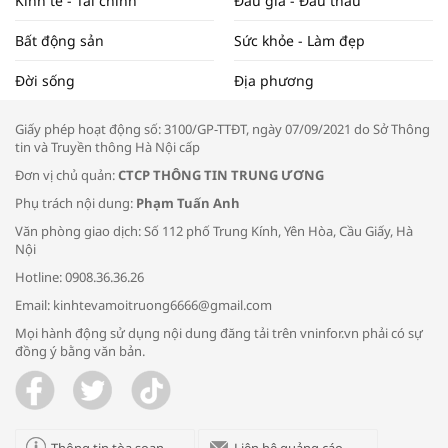
Kinh tế - Tài chính
Đấu giá - Đấu thầu
Bất động sản
Sức khỏe - Làm đẹp
Tọa đàm “Xúc tiến thương mại: Khơi
Đời sống
Địa phương
thông đầu ra cho sản phẩm OCOP”
Giấy phép hoạt động số: 3100/GP-TTĐT, ngày 07/09/2021 do Sở Thông
tin và Truyền thông Hà Nội cấp
Đơn vị chủ quản:
CTCP THÔNG TIN TRUNG ƯƠNG
Phụ trách nội dung:
Phạm Tuấn Anh
Bác sĩ tư vấn cách phòng tránh bệnh
Văn phòng giao dịch: Số 112 phố Trung Kính, Yên Hòa, Cầu Giấy, Hà
đường hô hấp trong thời tiết giao mùa
Nội
Hotline: 0908.36.36.26
Email: kinhtevamoitruong6666@gmail.com
Mọi hành động sử dụng nội dung đăng tải trên vninfor.vn phải có sự
đồng ý bằng văn bản.
Trao yêu thương cho em
Thông tin tòa soạn
Liên hệ quảng cáo