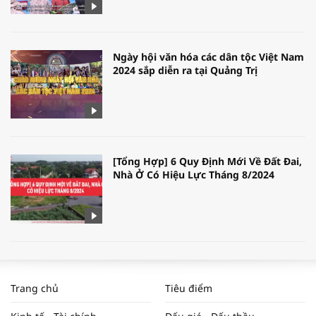
Ngày hội văn hóa các dân tộc Việt Nam
2024 sắp diễn ra tại Quảng Trị
[Tổng Hợp] 6 Quy Định Mới Về Đất Đai,
Nhà Ở Có Hiệu Lực Tháng 8/2024
WORLDBANK DỰ BÁO KINH TẾ VIỆT
NAM NĂM 2024 VÀ NĂM 2025 | NHỊP
Trang chủ
Tiêu điểm
ĐẬP THỊ TRƯỜNG #62